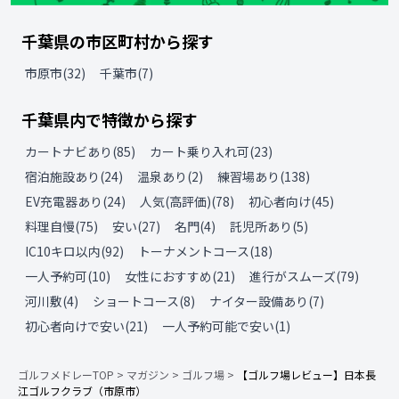
千葉県
の
市区町村から探す
市原市
(
32
)
千葉市
(
7
)
千葉県
内で特徴から探す
カートナビあり
(
85
)
カート乗り入れ可
(
23
)
宿泊施設あり
(
24
)
温泉あり
(
2
)
練習場あり
(
138
)
EV充電器あり
(
24
)
人気(高評価)
(
78
)
初心者向け
(
45
)
料理自慢
(
75
)
安い
(
27
)
名門
(
4
)
託児所あり
(
5
)
IC10キロ以内
(
92
)
トーナメントコース
(
18
)
一人予約可
(
10
)
女性におすすめ
(
21
)
進行がスムーズ
(
79
)
河川敷
(
4
)
ショートコース
(
8
)
ナイター設備あり
(
7
)
初心者向けで安い
(
21
)
一人予約可能で安い
(
1
)
ゴルフメドレーTOP
>
マガジン
>
ゴルフ場
>
【ゴルフ場レビュー】日本長
江ゴルフクラブ（市原市）