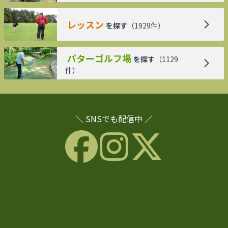
レッスン
を探す
（
1929
件）
パターゴルフ場
を探す
（
1129
件）
＼ SNSでも配信中 ／