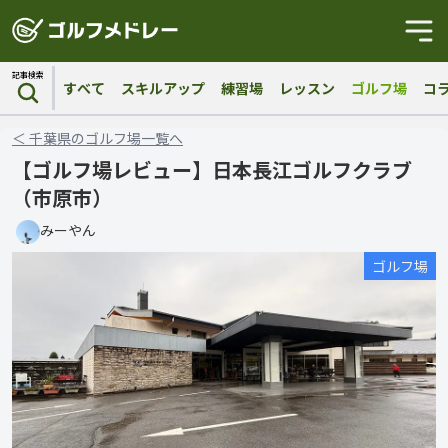
記事検索
すべて
スキルアップ
練習場
レッスン
ゴルフ場
コ
＜
千葉県
の
ゴルフ場
一覧へ
【ゴルフ場レビュー】日本長江ゴルフクラブ
（市原市）
みーやん
ゴルフ場