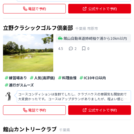
い。 アクセスは東関東自動車道・大栄インターが最寄となりICから10分程
度。 女性にも評判が良いコース。
電話で予約
公式サイトで予約
立野クラシックゴルフ倶楽部
千葉県
市原市
館山自動車道姉崎袖ケ浦から10km以内
4.5
2
0
練習場あり
人気(高評価)
料理自慢
IC10キロ以内
進行がスムーズ
コースコンディションは抜群でしたし、クラブハウスの雰囲気も開放的で
大変良かったです。 コースはアップダウンがありましたが、程よい感じで
したし、食事も本格的で抜群に美味しかったです。
電話で予約
公式サイトで予約
館山カントリークラブ
千葉県