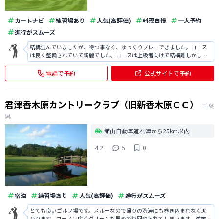
カートナビ
練習場あり
人気(高評価)
料理自慢
一人予約
進行がスムーズ
結構混んでいましたが、待つ事なく、ゆっくりプレーできました。コース
は良く整備されていて綺麗でした。コースは上級者向けで結構難しかし
く、グリーンはアプローチが難しかったです。クラブハウスで親子丼を食
べましたが、非常に美味しかったです。スタッフさんの接客も良かったで
電話で予約
公式サイトで予約
す。
君津香木原カントリークラブ（旧新香木原ＣＣ）
千葉
県
館山自動車道君津から25km以内
4.2
5
0
宿泊
練習場あり
人気(高評価)
進行がスムーズ
とても良いゴルフ場です。スルーなので帰りの渋滞にも巻き込まれなく助
かります。コースは広くグリーンも早めで毎回やられてしまいます。従業員