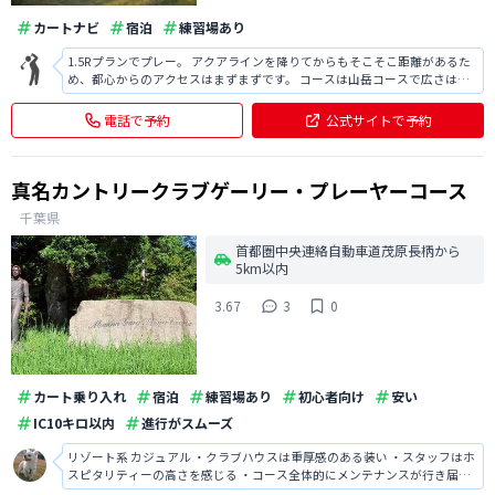
カートナビ
宿泊
練習場あり
1.5Rプランでプレー。 アクアラインを降りてからもそこそこ距離があるた
め、都心からのアクセスはまずまずです。 コースは山岳コースで広さは普
通ですが、距離が6000Yを切っている点やOBが少なく(通常ならOBのとこ
ろがワンペナ) になっていることもあり、スコアはかなり出やすいです。 ま
電話で予約
公式サイトで予約
た料金も1.5
真名カントリークラブゲーリー・プレーヤーコース
千葉県
首都圏中央連絡自動車道茂原長柄から
5km以内
3.67
3
0
カート乗り入れ
宿泊
練習場あり
初心者向け
安い
IC10キロ以内
進行がスムーズ
リゾート系 カジュアル ・クラブハウスは重厚感のある装い ・スタッフはホ
スピタリティーの高さを感じる ・コース全体的にメンテナンスが行き届い
ている ・ハザードが随所に利いており戦略性に富む ・食事は標準的な量と