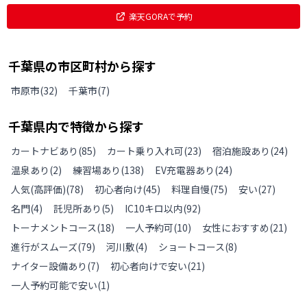
楽天GORAで予約
千葉県
の
市区町村から探す
市原市
(
32
)
千葉市
(
7
)
千葉県
内で特徴から探す
カートナビあり
(
85
)
カート乗り入れ可
(
23
)
宿泊施設あり
(
24
)
温泉あり
(
2
)
練習場あり
(
138
)
EV充電器あり
(
24
)
人気(高評価)
(
78
)
初心者向け
(
45
)
料理自慢
(
75
)
安い
(
27
)
名門
(
4
)
託児所あり
(
5
)
IC10キロ以内
(
92
)
トーナメントコース
(
18
)
一人予約可
(
10
)
女性におすすめ
(
21
)
進行がスムーズ
(
79
)
河川敷
(
4
)
ショートコース
(
8
)
ナイター設備あり
(
7
)
初心者向けで安い
(
21
)
一人予約可能で安い
(
1
)