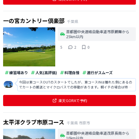
ムもありました。
一の宮カントリー倶楽部
千葉県
首都圏中央連絡自動車道市原鶴舞から
25km以内
5
2
0
練習場あり
人気(高評価)
料理自慢
進行がスムーズ
今回は東コースOUTのスタートでしたが、東コースINは離れた側にあるの
でカートの搬送とマイクロバスでの移動があります。朝イチの場合は特に
余裕を持った方がいいと思います（予約の時点で注意点として書かれてい
ますが）。 建物自体が古いので設備等の古さは感じますが、コースはとて
楽天GORAで予約
もきれいでした（特にグリーンの
太平洋クラブ市原コース
千葉県
市原市
首都圏中央連絡自動車道茂原長南から
10km以内