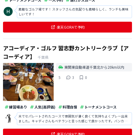
素敵なゴルフ場です！ スタッフさんの気配りも素晴らしく、ランチも美味
しいです！
楽天GORAで予約
アコーディア・ゴルフ 習志野カントリークラブ【ア
コーディア】
千葉県
東関東自動車道千葉北から20km以内
5
3
0
練習場あり
人気(高評価)
料理自慢
トーナメントコース
木でセパレートされたコースで雰囲気が凄く良くて気持ちよくプレー出来
ました。キャディさんもベテランと言った感じで良かったです。バンカー
が多くて少し難しかったです。前の組が少しゆっくりプレーされていたの
で詰まる時もありました。クラブハウスも綺麗で料理も美味しくボリュー
楽天GORAで予約