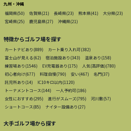
九州・沖縄
福岡県
(
50
)
佐賀県
(
21
)
長崎県
(
23
)
熊本県
(
41
)
大分県
(
23
)
宮崎県
(
25
)
鹿児島県
(
27
)
沖縄県
(
21
)
特徴から
ゴルフ場
を探す
カートナビあり
(
889
)
カート乗り入れ可
(
382
)
富士山が見える
(
62
)
宿泊施設あり
(
343
)
温泉あり
(
158
)
練習場あり
(
1546
)
EV充電器あり
(
175
)
人気(高評価)
(
780
)
初心者向け
(
677
)
料理自慢
(
790
)
安い
(
467
)
名門
(
37
)
託児所あり
(
14
)
IC10キロ以内
(
1120
)
トーナメントコース
(
144
)
一人予約可
(
186
)
女性におすすめ
(
295
)
進行がスムーズ
(
795
)
河川敷
(
57
)
ショートコース
(
85
)
ナイター設備あり
(
27
)
大手ゴルフ場
から探す