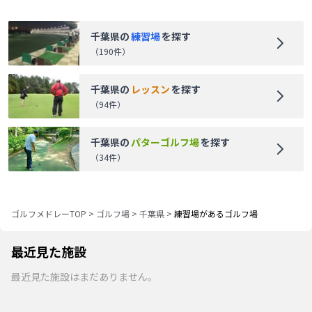
千葉県
の
練習場
を探す
（
190
件）
千葉県
の
レッスン
を探す
（
94
件）
千葉県
の
パターゴルフ場
を探す
（
34
件）
ゴルフメドレーTOP
>
ゴルフ場
>
千葉県
>
練習場があるゴルフ場
最近見た施設
最近見た施設はまだありません。