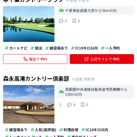
千葉県
千葉市
千葉東金道路大宮から5km以内
0
0
カートナビ
宿泊
練習場あり
IC10キロ以内
一人予約
電話で予約
公式サイトで予約
森永高滝カントリー倶楽部
千葉県
市原市
首都圏中央連絡自動車道市原鶴舞から
10km以内
5
4
0
練習場あり
人気(高評価)
料理自慢
IC10キロ以内
トーナメントコース
一人予約
進行がスムーズ