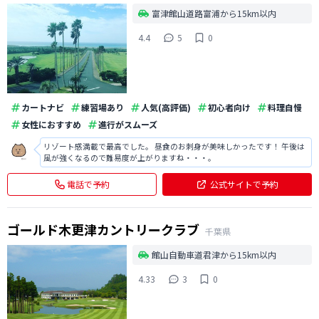
富津館山道路富浦から15km以内
4.4
5
0
カートナビ
練習場あり
人気(高評価)
初心者向け
料理自慢
女性におすすめ
進行がスムーズ
リゾート感満載で最高でした。 昼食のお刺身が美味しかったです！ 午後は
風が強くなるので難易度が上がりますね・・・。
電話で予約
公式サイトで予約
ゴールド木更津カントリークラブ
千葉県
館山自動車道君津から15km以内
4.33
3
0