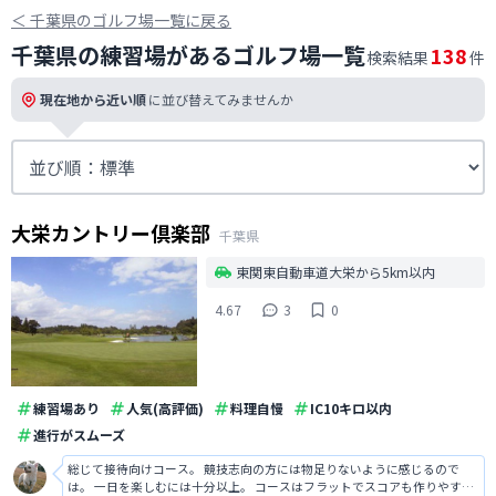
＜
千葉県のゴルフ場一覧に戻る
千葉県の練習場があるゴルフ場一覧
138
検索結果
件
現在地から近い順
に並び替えてみませんか
大栄カントリー倶楽部
千葉県
東関東自動車道大栄から5km以内
4.67
3
0
練習場あり
人気(高評価)
料理自慢
IC10キロ以内
進行がスムーズ
総じて接待向けコース。 競技志向の方には物足りないように感じるので
は。 一日を楽しむには十分以上。 コースはフラットでスコアも作りやす