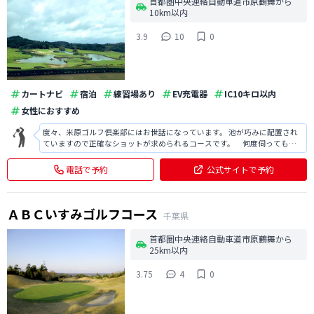
首都圏中央連絡自動車道市原鶴舞から
10km以内
3.9
10
0
カートナビ
宿泊
練習場あり
EV充電器
IC10キロ以内
女性におすすめ
度々、米原ゴルフ倶楽部にはお世話になっています。 池が巧みに配置され
ていますので正確なショットが求められるコースです。 何度伺っても飽
きないコースです。 又、来月楽しみにしています。
電話で予約
公式サイトで予約
ＡＢＣいすみゴルフコース
千葉県
首都圏中央連絡自動車道市原鶴舞から
25km以内
3.75
4
0