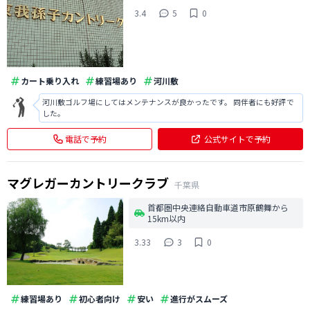
3.4
5
0
カート乗り入れ
練習場あり
河川敷
河川敷ゴルフ場にしてはメンテナンスが良かったです。 同伴者にも好評で
した。
電話で予約
公式サイトで予約
マグレガーカントリークラブ
千葉県
首都圏中央連絡自動車道市原鶴舞から
15km以内
3.33
3
0
練習場あり
初心者向け
安い
進行がスムーズ