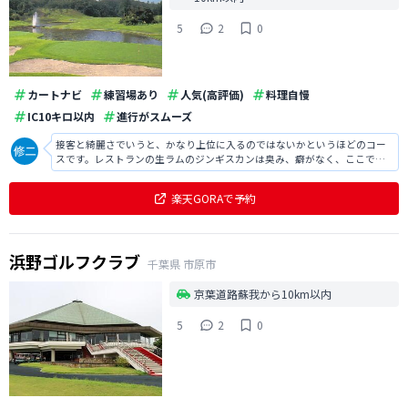
5
2
0
カートナビ
練習場あり
人気(高評価)
料理自慢
IC10キロ以内
進行がスムーズ
接客と綺麗さでいうと、かなり上位に入るのではないかというほどのコー
スです。レストランの生ラムのジンギスカンは臭み、癖がなく、ここでし
か食べれない一品です。
楽天GORAで予約
浜野ゴルフクラブ
千葉県
市原市
京葉道路蘇我から10km以内
5
2
0