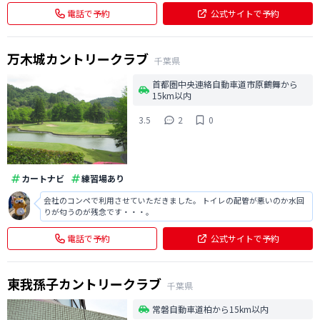
質 ・Fwバギー乗り入れ可能で快適なプレー ・赤砂名物バンカー有り アク
電話で予約
公式サイトで予約
セスは圏央道・茂原
万木城カントリークラブ
千葉県
首都圏中央連絡自動車道市原鶴舞から
15km以内
3.5
2
0
カートナビ
練習場あり
会社のコンペで利用させていただきました。 トイレの配管が悪いのか水回
りが匂うのが残念です・・・。
電話で予約
公式サイトで予約
東我孫子カントリークラブ
千葉県
常磐自動車道柏から15km以内