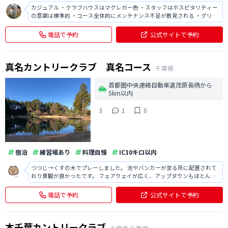
カジュアル ・クラブハウスはマグレガー色 ・スタッフはホスピタリティー
の意識は標準的 ・コース全体的にメンテナンス不足が散見される ・グリー
ンはアンジュレーションあり ・ブラインドホールもあるが信号機等で対応
・UpDownが結構あるので運動量はタフ ・食事は標準的な量と質 アクセス
電話で予約
公式サイトで予約
は首都圏中央連絡
真名カントリークラブ 真名コース
千葉県
首都圏中央連絡自動車道茂原長柄から
5km以内
3
1
0
宿泊
練習場あり
料理自慢
IC10キロ以内
つつじ→くすの木でプレーしました。 池やバンカーが至る所に配置されて
おり景観が良かったです。 フェアウェイが広く、アップダウンもほとんど
ないため回りやすいゴルフ場でした。 換気のしすぎ&暖房がかかっておら
ずでロッカーがとても寒かったです。 グリーンはアンジュレーションがあ
電話で予約
公式サイトで予約
り難しかったです。(表示1
本千葉カントリークラブ