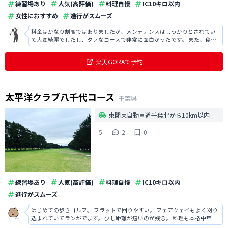
練習場あり
人気(高評価)
料理自慢
IC10キロ以内
女性におすすめ
進行がスムーズ
料金はかなり割高ではありましたが、メンテナンスはしっかりとされてい
て大変綺麗でしたし、タフなコースで非常に面白かったです。 また、食事
も値段が張りましたが、本格的で大変美味しかったです。
楽天GORAで予約
太平洋クラブ八千代コース
千葉県
東関東自動車道千葉北から10km以内
5
2
0
練習場あり
人気(高評価)
料理自慢
IC10キロ以内
進行がスムーズ
はじめての歩きゴルフ。 フラットで回りやすい。 フェアウェイもよく刈り
込まれていてランがでます。 少し距離が短いのが残念。 料理も本格中華で
おいしかったです！