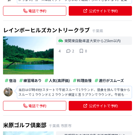
の方々はとても親切で楽しい一日が過ごせると思います。
電話で予約
公式サイトで予約
レインボーヒルズカントリークラブ
千葉県
東関東自動車道大栄から25km以内
4
2
0
宿泊
練習場あり
人気(高評価)
料理自慢
進行がスムーズ
当日は07時49分スタートで午前スルーで1ラウンド、昼食を挟んで午後から
スルーで１ラウンドと２ラウンド保証と言うプランでラウンド。午前もラ
ウンド４時間弱、午後も同じく４時間弱と快適なラウンドを楽しませて頂
き感謝。 コースは開放感がありコースメンテナンスも行き届いており、グ
電話で予約
公式サイトで予約
リーンは更新作業も終了コンデ
米原ゴルフ倶楽部
千葉県
市原市