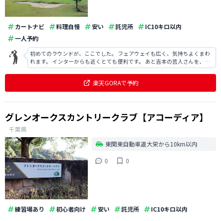
カートナビ
料理自慢
安い
託児所
IC10キロ以内
一人予約
初めてのラウンドが、ここでした。 フェアウェイも広く、気持ちよくまわ
れます。 インターからも近くとても便利です。 あと吉本の芸人さんを、よ
く見かけます笑
楽天GORAで予約
グレンオークスカントリークラブ【アコーディア】
千葉県
東関東自動車道大栄から10km以内
0
0
練習場あり
初心者向け
安い
託児所
IC10キロ以内