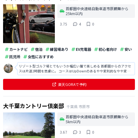
首都圏中央連絡自動車道市原鶴舞から
25km以内
3.75
4
0
カートナビ
宿泊
練習場あり
EV充電器
初心者向け
安い
託児所
女性におすすめ
リゾート型ゴルフ場とでもいうか幅広い層で楽しめる 首都圏からのアクセ
スは片道2時間を思慮に。 コースはUpDownのあるやや変則的なやや変則
的ではあるものの、仲間内でワイワイ楽しくラウンドするには最適。 宿泊
施設が充実しているので、宿泊ゴルフがおすすめ。 サービスは標準的だが
楽天GORAで予約
コスパ的には満足できる。
大千葉カントリー倶楽部
千葉県
市原市
首都圏中央連絡自動車道市原鶴舞から
5km以内
3.67
3
0