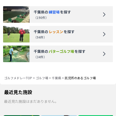
千葉県
の
練習場
を探す
（
190
件）
千葉県
の
レッスン
を探す
（
94
件）
千葉県
の
パターゴルフ場
を探す
（
34
件）
ゴルフメドレーTOP
>
ゴルフ場
>
千葉県
>
託児所のあるゴルフ場
最近見た施設
最近見た施設はまだありません。