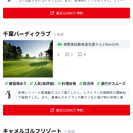
コアの出やすいコースでした。 また、全体的にフラットですし、リゾート
感もあり気持ちよくラウンドできます。
楽天GORAで予約
千葉バーディクラブ
千葉県
東関東自動車道佐倉から15km以内
5
1
0
練習場あり
人気(高評価)
料理自慢
託児所
進行がスムーズ
非常にリゾート感満載のゴルフ場でしたし、レストランの雰囲気も開放的
で抜群でした。 また、食事もカキフライや豚カツなど揚げ物か非常に美味
しかったですし、全体的に大変クオリティの高い料理で絶品でした。
楽天GORAで予約
キャメルゴルフリゾート
千葉県