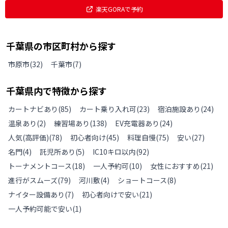
楽天GORAで予約
千葉県
の
市区町村から探す
市原市
(
32
)
千葉市
(
7
)
千葉県
内で特徴から探す
カートナビあり
(
85
)
カート乗り入れ可
(
23
)
宿泊施設あり
(
24
)
温泉あり
(
2
)
練習場あり
(
138
)
EV充電器あり
(
24
)
人気(高評価)
(
78
)
初心者向け
(
45
)
料理自慢
(
75
)
安い
(
27
)
名門
(
4
)
託児所あり
(
5
)
IC10キロ以内
(
92
)
トーナメントコース
(
18
)
一人予約可
(
10
)
女性におすすめ
(
21
)
進行がスムーズ
(
79
)
河川敷
(
4
)
ショートコース
(
8
)
ナイター設備あり
(
7
)
初心者向けで安い
(
21
)
一人予約可能で安い
(
1
)