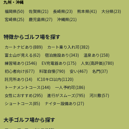
九州・沖縄
福岡県
(
50
)
佐賀県
(
21
)
長崎県
(
23
)
熊本県
(
41
)
大分県
(
23
)
宮崎県
(
25
)
鹿児島県
(
27
)
沖縄県
(
21
)
特徴から
ゴルフ場
を探す
カートナビあり
(
889
)
カート乗り入れ可
(
382
)
富士山が見える
(
62
)
宿泊施設あり
(
343
)
温泉あり
(
158
)
練習場あり
(
1546
)
EV充電器あり
(
175
)
人気(高評価)
(
780
)
初心者向け
(
677
)
料理自慢
(
790
)
安い
(
467
)
名門
(
37
)
託児所あり
(
14
)
IC10キロ以内
(
1120
)
トーナメントコース
(
144
)
一人予約可
(
186
)
女性におすすめ
(
295
)
進行がスムーズ
(
795
)
河川敷
(
57
)
ショートコース
(
85
)
ナイター設備あり
(
27
)
大手ゴルフ場
から探す