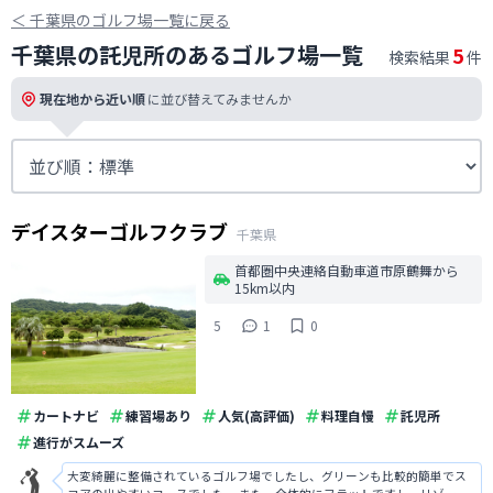
＜
千葉県のゴルフ場一覧に戻る
千葉県の託児所のあるゴルフ場一覧
5
検索結果
件
現在地から近い順
に並び替えてみませんか
デイスターゴルフクラブ
千葉県
首都圏中央連絡自動車道市原鶴舞から
15km以内
5
1
0
カートナビ
練習場あり
人気(高評価)
料理自慢
託児所
進行がスムーズ
大変綺麗に整備されているゴルフ場でしたし、グリーンも比較的簡単でス