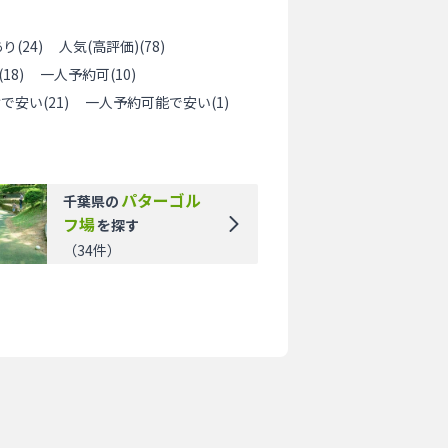
あり
(
24
)
人気(高評価)
(
78
)
(
18
)
一人予約可
(
10
)
けで安い
(
21
)
一人予約可能で安い
(
1
)
パターゴル
千葉県
の
フ場
を探す
（
34
件）