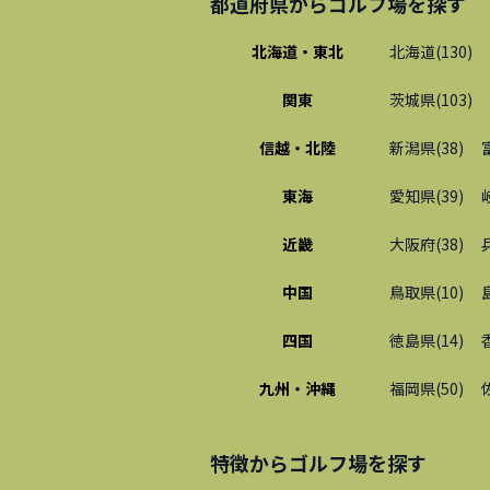
都道府県から
ゴルフ場
を探す
北海道・東北
北海道
(
130
)
関東
茨城県
(
103
)
信越・北陸
新潟県
(
38
)
東海
愛知県
(
39
)
近畿
大阪府
(
38
)
中国
鳥取県
(
10
)
四国
徳島県
(
14
)
九州・沖縄
福岡県
(
50
)
特徴から
ゴルフ場
を探す