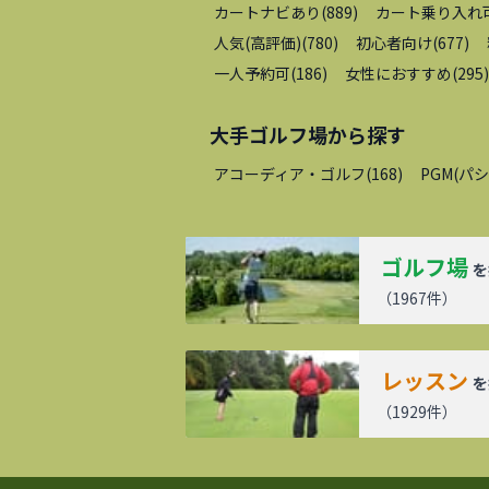
カートナビあり
(
889
)
カート乗り入れ
人気(高評価)
(
780
)
初心者向け
(
677
)
一人予約可
(
186
)
女性におすすめ
(
295
)
大手ゴルフ場
から探す
アコーディア・ゴルフ
(
168
)
PGM(パ
ゴルフ場
を
（
1967
件）
レッスン
を
（
1929
件）