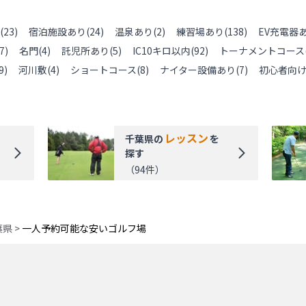
(
23
)
宿泊施設あり
(
24
)
温泉あり
(
2
)
練習場あり
(
138
)
EV充電器
7
)
名門
(
4
)
託児所あり
(
5
)
IC10キロ以内
(
92
)
トーナメントコース
9
)
河川敷
(
4
)
ショートコース
(
8
)
ナイター設備あり
(
7
)
初心者向
レッスン
千葉県
の
を
探す
（
94
件）
葉県
>
一人予約可能な安いゴルフ場