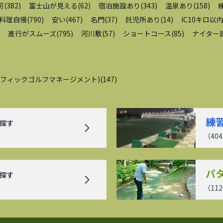
可
(
382
)
富士山が見える
(
62
)
宿泊施設あり
(
343
)
温泉あり
(
158
)
料理自慢
(
790
)
安い
(
467
)
名門
(
37
)
託児所あり
(
14
)
IC10キロ以
進行がスムーズ
(
795
)
河川敷
(
57
)
ショートコース
(
85
)
ナイター
シフィックゴルフマネージメント)
(
147
)
練
探す
（
404
パ
探す
（
112