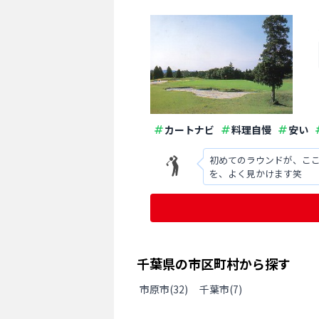
カートナビ
料理自慢
安い
初めてのラウンドが、ここ
を、よく見かけます笑
千葉県
の
市区町村から探す
市原市
(
32
)
千葉市
(
7
)