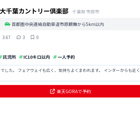
大千葉カントリー倶楽部
千葉県
市原市
首都圏中央連絡自動車道市原鶴舞から5km以内
3.67
3
0
託児所
IC10キロ以内
一人予約
でした。 フェアウェイも広く、気持ちよくまわれます。 インターからも近く
楽天GORAで予約