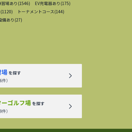
練習場あり
(
1546
)
EV充電器あり
(
175
)
内
(
1120
)
トーナメントコース
(
144
)
設備あり
(
27
)
習場
を探す
6
件）
ターゴルフ場
を探す
9
件）