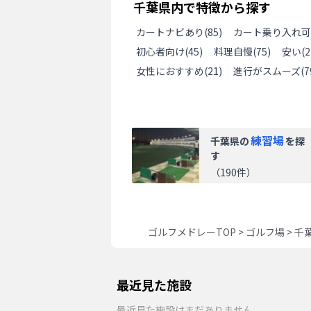
千葉県
内で特徴から探す
カートナビあり
(
85
)
カート乗り入れ可
初心者向け
(
45
)
料理自慢
(
75
)
安い
(
2
女性におすすめ
(
21
)
進行がスムーズ
(
7
練習場
千葉県
の
を探
す
（
190
件）
ゴルフメドレーTOP
>
ゴルフ場
>
千
最近見た施設
最近見た施設はまだありません。