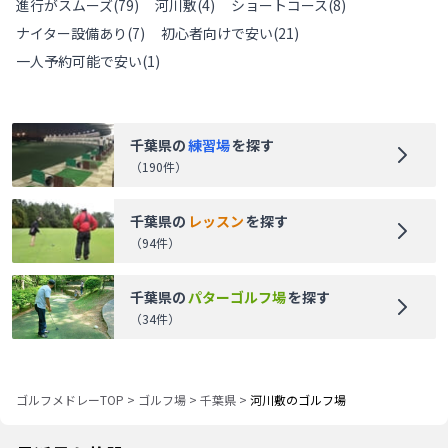
進行がスムーズ
(
79
)
河川敷
(
4
)
ショートコース
(
8
)
ナイター設備あり
(
7
)
初心者向けで安い
(
21
)
一人予約可能で安い
(
1
)
千葉県
の
練習場
を探す
（
190
件）
千葉県
の
レッスン
を探す
（
94
件）
千葉県
の
パターゴルフ場
を探す
（
34
件）
ゴルフメドレーTOP
>
ゴルフ場
>
千葉県
>
河川敷のゴルフ場