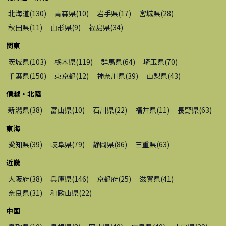
北海道
(
130
)
青森県
(
10
)
岩手県
(
17
)
宮城県
(
28
)
秋田県
(
11
)
山形県
(
9
)
福島県
(
34
)
関東
茨城県
(
103
)
栃木県
(
119
)
群馬県
(
64
)
埼玉県
(
70
)
千葉県
(
150
)
東京都
(
12
)
神奈川県
(
39
)
山梨県
(
43
)
信越・北陸
新潟県
(
38
)
富山県
(
10
)
石川県
(
22
)
福井県
(
11
)
長野県
(
63
)
東海
愛知県
(
39
)
岐阜県
(
79
)
静岡県
(
86
)
三重県
(
63
)
近畿
大阪府
(
38
)
兵庫県
(
146
)
京都府
(
25
)
滋賀県
(
41
)
奈良県
(
31
)
和歌山県
(
22
)
中国