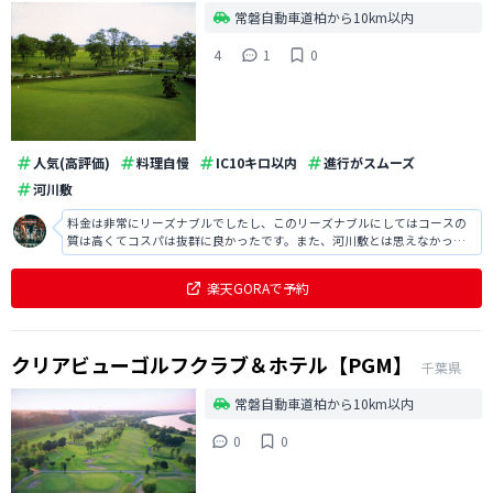
常磐自動車道柏から10km以内
4
1
0
人気(高評価)
料理自慢
IC10キロ以内
進行がスムーズ
河川敷
料金は非常にリーズナブルでしたし、このリーズナブルにしてはコースの
質は高くてコスパは抜群に良かったです。また、河川敷とは思えなかった
ですし、集中してゴルフの練習に打ち込めました。
楽天GORAで予約
クリアビューゴルフクラブ＆ホテル【PGM】
千葉県
常磐自動車道柏から10km以内
0
0