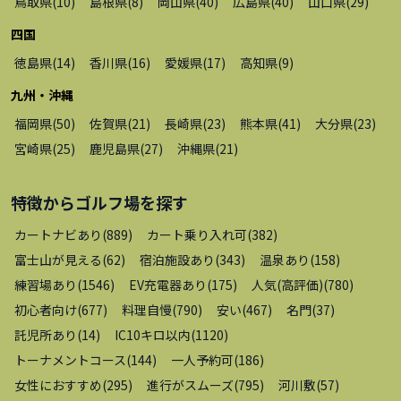
鳥取県
(
10
)
島根県
(
8
)
岡山県
(
40
)
広島県
(
40
)
山口県
(
29
)
四国
徳島県
(
14
)
香川県
(
16
)
愛媛県
(
17
)
高知県
(
9
)
九州・沖縄
福岡県
(
50
)
佐賀県
(
21
)
長崎県
(
23
)
熊本県
(
41
)
大分県
(
23
)
宮崎県
(
25
)
鹿児島県
(
27
)
沖縄県
(
21
)
特徴から
ゴルフ場
を探す
カートナビあり
(
889
)
カート乗り入れ可
(
382
)
富士山が見える
(
62
)
宿泊施設あり
(
343
)
温泉あり
(
158
)
練習場あり
(
1546
)
EV充電器あり
(
175
)
人気(高評価)
(
780
)
初心者向け
(
677
)
料理自慢
(
790
)
安い
(
467
)
名門
(
37
)
託児所あり
(
14
)
IC10キロ以内
(
1120
)
トーナメントコース
(
144
)
一人予約可
(
186
)
女性におすすめ
(
295
)
進行がスムーズ
(
795
)
河川敷
(
57
)