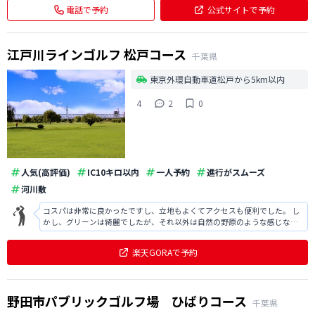
電話で予約
公式サイトで予約
江戸川ラインゴルフ 松戸コース
千葉県
東京外環自動車道松戸から5km以内
4
2
0
人気(高評価)
IC10キロ以内
一人予約
進行がスムーズ
河川敷
コスパは非常に良かったですし、立地もよくてアクセスも便利でした。 し
かし、グリーンは綺麗でしたが、それ以外は自然の野原のような感じなの
でコンディションがいいわけではなかったです。 気軽に練習をするにはお
すすめです。
楽天GORAで予約
野田市パブリックゴルフ場 ひばりコース
千葉県