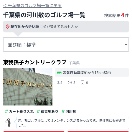
＜
千葉県のゴルフ場一覧に戻る
千葉県の河川敷のゴルフ場一覧
4
検索結果
件
現在地から近い順
に並び替えてみませんか
東我孫子カントリークラブ
千葉県
常磐自動車道柏から15km以内
3.4
5
0
カート乗り入れ
練習場あり
河川敷
河川敷ゴルフ場にしてはメンテナンスが良かったです。 同伴者にも好評で
した。