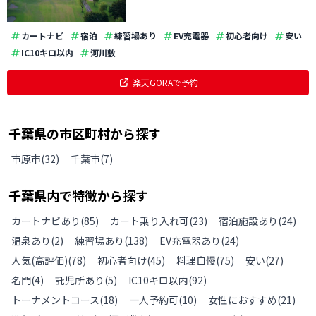
カートナビ
宿泊
練習場あり
EV充電器
初心者向け
安い
IC10キロ以内
河川敷
楽天GORAで予約
千葉県
の
市区町村から探す
市原市
(
32
)
千葉市
(
7
)
千葉県
内で特徴から探す
カートナビあり
(
85
)
カート乗り入れ可
(
23
)
宿泊施設あり
(
24
)
温泉あり
(
2
)
練習場あり
(
138
)
EV充電器あり
(
24
)
人気(高評価)
(
78
)
初心者向け
(
45
)
料理自慢
(
75
)
安い
(
27
)
名門
(
4
)
託児所あり
(
5
)
IC10キロ以内
(
92
)
トーナメントコース
(
18
)
一人予約可
(
10
)
女性におすすめ
(
21
)