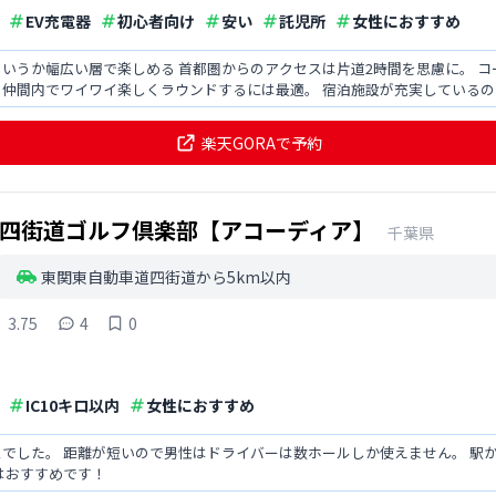
EV充電器
初心者向け
安い
託児所
女性におすすめ
いうか幅広い層で楽しめる 首都圏からのアクセスは片道2時間を思慮に。 コー
仲間内でワイワイ楽しくラウンドするには最適。 宿泊施設が充実しているの
は満足できる。
楽天GORAで予約
四街道ゴルフ倶楽部【アコーディア】
千葉県
東関東自動車道四街道から5km以内
3.75
4
0
IC10キロ以内
女性におすすめ
距離が短いので男性はドライバーは数ホールしか使えません。 駅から近く都内から1時間程度で行けるの
はおすすめです！