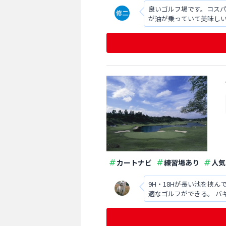
良いゴルフ場です。コス
が油が乗っていて美味し
カートナビ
練習場あり
人気
9H・18Hが長い池を挟
適なゴルフができる。 バ
い。 ビギナーからハイレ