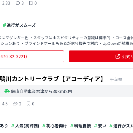
3.33
3
0
進行がスムーズ
スはマグレガー色 ・スタッフはホスピタリティーの意識は標準的 ・コース
ションあり ・ブラインドホールもあるが信号機等で対応 ・UpDownが結構
中央連絡
0470-82-3221
）
公式
鴨川カントリークラブ【アコーディア】
千葉県
館山自動車道君津から30km以内
4.5
2
0
あり
人気(高評価)
初心者向け
料理自慢
安い
進行がス