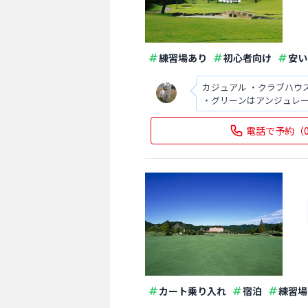
練習場あり
初心者向け
安い
カジュアル ・クラブハウ
・グリーンはアンジュレー
量と質 アクセスは首都圏
電話で予約
（
カート乗り入れ
宿泊
練習場