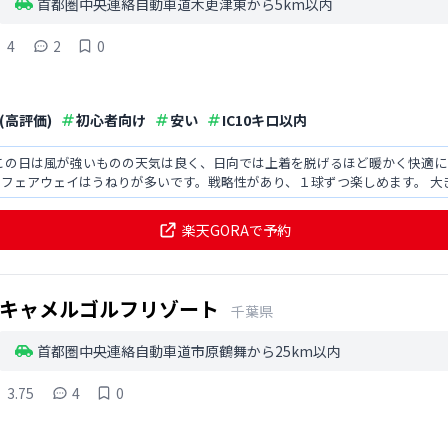
首都圏中央連絡自動車道木更津東から5km以内
4
2
0
(高評価)
初心者向け
安い
IC10キロ以内
この日は風が強いものの天気は良く、日向では上着を脱げるほど暖かく快適に
フェアウェイはうねりが多いです。戦略性があり、１球ずつ楽しめます。 大
構叩いてしまいます。
楽天GORAで予約
キャメルゴルフリゾート
千葉県
首都圏中央連絡自動車道市原鶴舞から25km以内
3.75
4
0