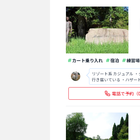
カート乗り入れ
宿泊
練習場
リゾート系 カジュアル 
行き届いている ・ハザー
ンカー有り アクセスは圏
電話で予約
（