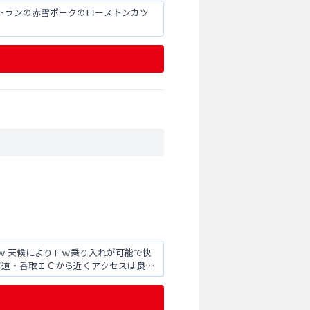
トランの赤雪ポークのローストンカツ
さｗ 天候によりＦｗ乗り入れが可能で快
車道・香取ＩＣから近くアクセスは良