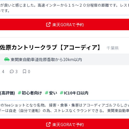
パが良いと感じました。高速インターから１５〜２０分程度の距離です。レス
いです。
楽天GORAで予約
佐原カントリークラブ【アコーディア】
千葉県
東関東自動車道佐原香取から10km以内
4
3
0
(高評価)
初心者向け
安い
IC10キロ以内
んでのTeeショットとなり名物。 接客・食事・集客はアコーディアゴルフらし
ギーは自走（自分で運転）の為、ストレスなくラウンドできる。 東関東自動
ベルな方まで
楽天GORAで予約