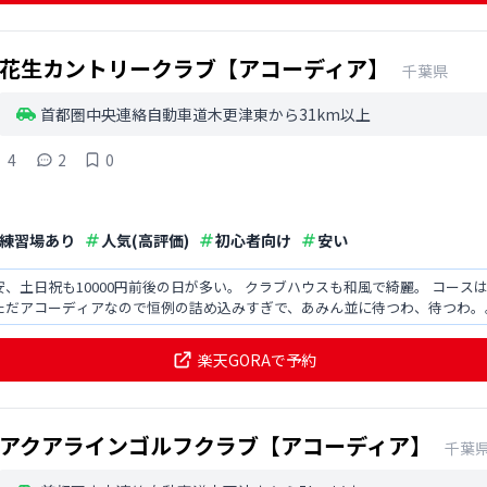
花生カントリークラブ【アコーディア】
千葉県
首都圏中央連絡自動車道木更津東から31km以上
4
2
0
練習場あり
人気(高評価)
初心者向け
安い
安、土日祝も10000円前後の日が多い。 クラブハウスも和風で綺麗。 コー
ただアコーディアなので恒例の詰め込みすぎで、あみん並に待つわ、待つわ。
は学食スタ
楽天GORAで予約
アクアラインゴルフクラブ【アコーディア】
千葉