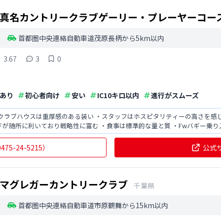
真名カントリークラブゲーリー・プレーヤーコー
首都圏中央連絡自動車道茂原長柄から5km以内
3.67
3
0
あり
初心者向け
安い
IC10キロ以内
進行がスムーズ
・クラブハウスは重厚感のある装い ・スタッフはホスピタリティーの高さを感
ドが随所に利いており戦略性に富む ・食事は標準的な量と質 ・Fwバギー乗り
央道・茂原
0475-24-5215
）
公式
マグレガーカントリークラブ
千葉県
首都圏中央連絡自動車道市原鶴舞から15km以内