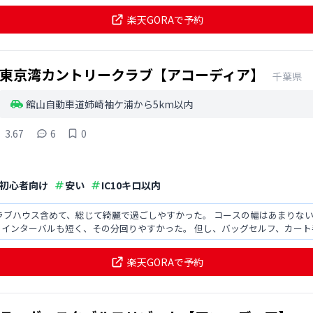
楽天GORAで予約
東京湾カントリークラブ【アコーディア】
千葉県
館山自動車道姉崎袖ケ浦から5km以内
3.67
6
0
初心者向け
安い
IC10キロ以内
ラブハウス含めて、総じて綺麗で過ごしやすかった。 コースの幅はあまりな
、インターバルも短く、その分回りやすかった。 但し、バッグセルフ、カー
スタッフさんの対応も
楽天GORAで予約