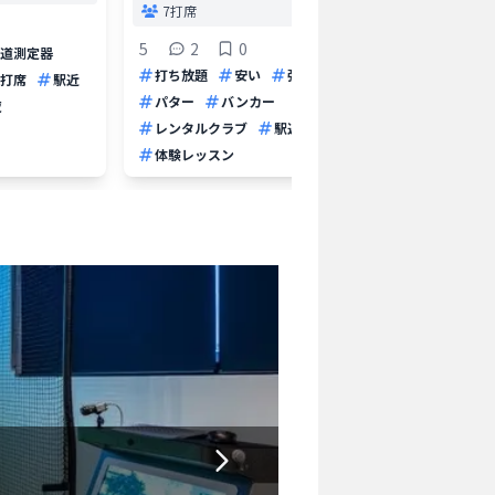
7打席
打席
5
2
0
4
道測定器
打ち放題
安い
弾道測定器
打ち放
打席
駅近
パター
バンカー
レンタ
夜
レンタルクラブ
駅近
体験レッスン