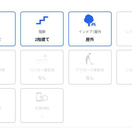
階数
インドア/屋外
レ
席
2階建て
屋外
習場
バンカー練習場
アプローチ練習場
シ
なし
なし
席
打席予約
-