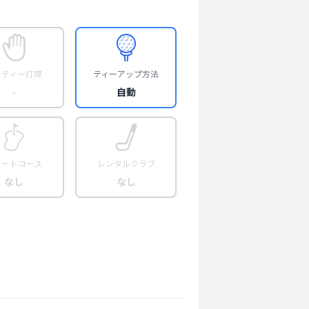
フティー打席
ティーアップ方法
-
自動
ョートコース
レンタルクラブ
なし
なし