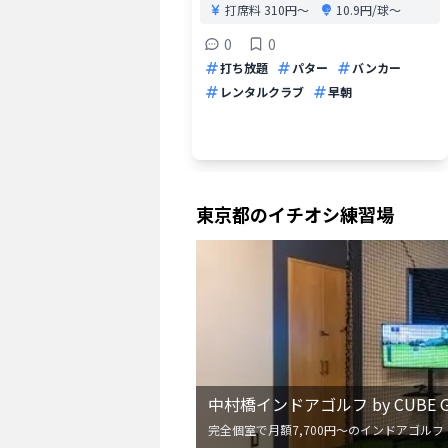
打席料
310円〜
10.9円/球〜
0
0
打ち放題
パター
バンカー
レンタルクラブ
早朝
東京都
のイチオシ練習場
中村橋インドアゴルフ by CUBE G
完全個室で月額7,700円〜のインドアゴルフ