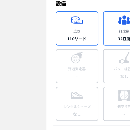
設備
広さ
打席数
110ヤード
32打
弾道測定器
パター練
-
なし
レンタルシューズ
個室打
なし
-