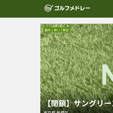
屋外
安い
駅近
【閉鎖】サングリー
東京都
板橋区