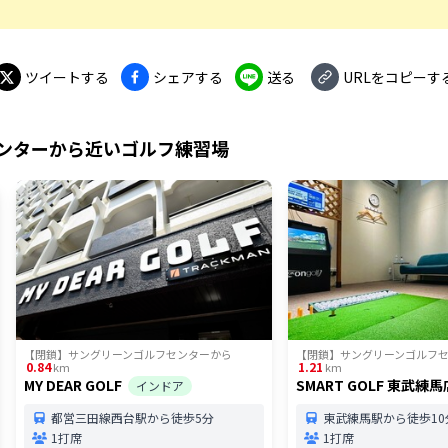
ツイートする
シェアする
送る
URLをコピーす
ンター
から近いゴルフ練習場
【閉鎖】サングリーンゴルフセンター
から
【閉鎖】サングリーンゴルフ
0.84
1.21
km
km
MY DEAR GOLF
SMART GOLF 東武練馬
インドア
都営三田線西台駅から徒歩5分
東武練馬駅から徒歩10
1打席
1打席