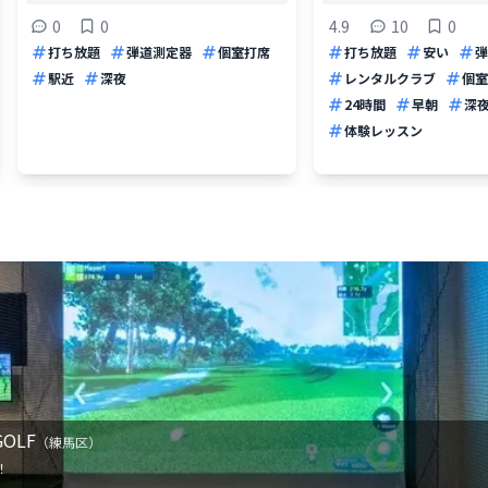
0
0
4.9
10
0
打ち放題
弾道測定器
個室打席
打ち放題
安い
弾
駅近
深夜
レンタルクラブ
個室
24時間
早朝
深
体験レッスン
OLF
（
練馬区
）
！