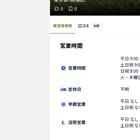
0
0
練習場情報
口コミ
0
件
営業時間
平日
9:00
土日祝
9:
営業時間
日祝 8:00 
火・木曜日
定休日
不明
平日
なし
早朝営業
土日祝
な
平日
なし
深夜営業
土日祝
な