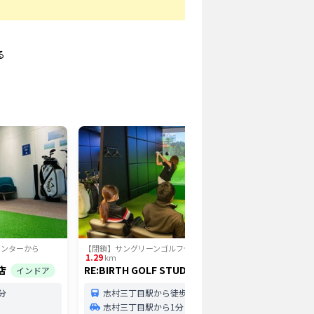
る
センター
から
【閉鎖】サングリーンゴルフセンター
から
【閉鎖】サ
1.29
1.4
km
km
店
RE:BIRTH GOLF STUDIO
ザ・ゴル
インドア
インドア
分
志村三丁目駅から徒歩1分
高島
志村三丁目駅から1分
106