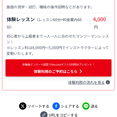
施設の見学・試打、機械の操作説明などがあります。
4,000
体験レッスン
（
レッスン60分+料金案内60
：
分
）
円
初心者から上級者まで一人一人に合わせたマンツーマンレッス
ン！

※レッスン料は4,000円〜5,000円でインストラクターによって
変動いたします。
体験後アンケート回答でAmazonギフト500円分プレゼント！
体験利用
のご予約はこちら
体験
利用
の流れを見る
ツイートする
シェアする
送る
URLをコピーする