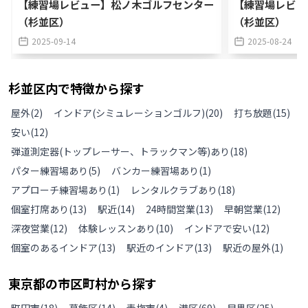
【練習場レビュー】松ノ木ゴルフセンター
【練習場レビュ
（杉並区）
（杉並区）
2025-09-14
2025-08-24
杉並区
内で特徴から探す
屋外
(
2
)
インドア(シミュレーションゴルフ)
(
20
)
打ち放題
(
15
)
安い
(
12
)
弾道測定器(トップレーサー、トラックマン等)あり
(
18
)
パター練習場あり
(
5
)
バンカー練習場あり
(
1
)
アプローチ練習場あり
(
1
)
レンタルクラブあり
(
18
)
個室打席あり
(
13
)
駅近
(
14
)
24時間営業
(
13
)
早朝営業
(
12
)
深夜営業
(
12
)
体験レッスンあり
(
10
)
インドアで安い
(
12
)
個室のあるインドア
(
13
)
駅近のインドア
(
13
)
駅近の屋外
(
1
)
東京都
の
市区町村から探す
町田市
(
18
)
葛飾区
(
14
)
青梅市
(
4
)
港区
(
69
)
目黒区
(
25
)