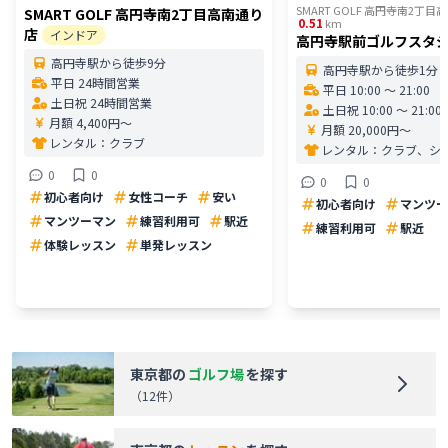
SMART GOLF 高円寺南2丁
SMART GOLF 高円寺南2丁目高南通り
0.51
km
店
インドア
高円寺駅前ゴルフスタ
高円寺駅から徒歩9分
高円寺駅から徒歩1分
平日 24時間営業
平日 10:00 〜 21:00
土日祝 24時間営業
土日祝 10:00 〜 21:00
月額 4,400円〜
月額 20,000円〜
レンタル：
クラブ
レンタル：
クラブ、シ
0
0
0
0
初心者向け
女性コーチ
安い
初心者向け
マンツー
マンツーマン
練習利用可
駅近
練習利用可
駅近
体験レッスン
単発レッスン
東京都
の
ゴルフ場
を探す
（
12
件）