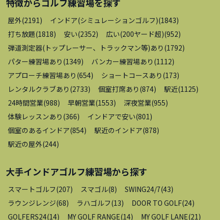
特徴から
ゴルフ練習場
を探す
屋外
(
2191
)
インドア(シミュレーションゴルフ)
(
1843
)
打ち放題
(
1818
)
安い
(
2352
)
広い(200ヤード超)
(
952
)
弾道測定器(トップレーサー、トラックマン等)あり
(
1792
)
パター練習場あり
(
1349
)
バンカー練習場あり
(
1112
)
アプローチ練習場あり
(
654
)
ショートコースあり
(
173
)
レンタルクラブあり
(
2733
)
個室打席あり
(
874
)
駅近
(
1125
)
24時間営業
(
988
)
早朝営業
(
1553
)
深夜営業
(
955
)
体験レッスンあり
(
366
)
インドアで安い
(
801
)
個室のあるインドア
(
854
)
駅近のインドア
(
878
)
駅近の屋外
(
244
)
大手インドアゴルフ練習場
から探す
スマートゴルフ
(
207
)
スマゴル
(
8
)
SWING24/7
(
43
)
ラウンジレンジ
(
68
)
ラハゴルフ
(
13
)
DOOR TO GOLF
(
24
)
GOLFERS24
(
14
)
MY GOLF RANGE
(
14
)
MY GOLF LANE
(
21
)