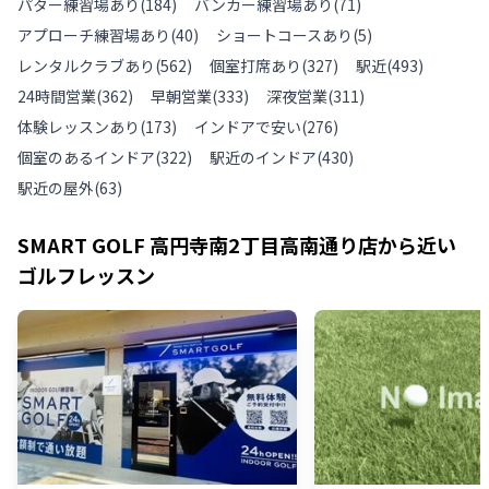
パター練習場あり
(
184
)
バンカー練習場あり
(
71
)
アプローチ練習場あり
(
40
)
ショートコースあり
(
5
)
レンタルクラブあり
(
562
)
個室打席あり
(
327
)
駅近
(
493
)
24時間営業
(
362
)
早朝営業
(
333
)
深夜営業
(
311
)
体験レッスンあり
(
173
)
インドアで安い
(
276
)
個室のあるインドア
(
322
)
駅近のインドア
(
430
)
駅近の屋外
(
63
)
SMART GOLF 高円寺南2丁目高南通り店
から近い
ゴルフレッスン