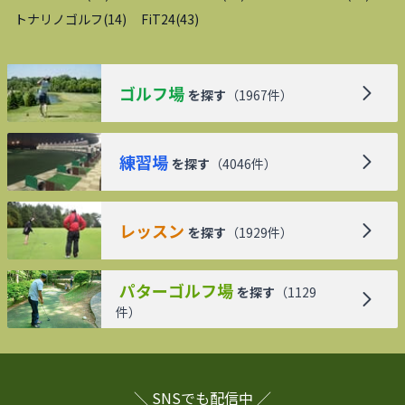
トナリノゴルフ
(
14
)
FiT24
(
43
)
ゴルフ場
を探す
（
1967
件）
練習場
を探す
（
4046
件）
レッスン
を探す
（
1929
件）
パターゴルフ場
を探す
（
1129
件）
＼ SNSでも配信中 ／