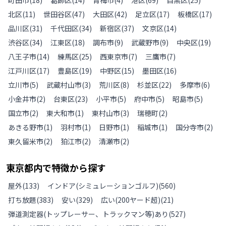
北区
(
11
)
世田谷区
(
47
)
大田区
(
42
)
足立区
(
17
)
板橋区
(
17
)
品川区
(
31
)
千代田区
(
34
)
新宿区
(
37
)
文京区
(
14
)
渋谷区
(
34
)
江東区
(
18
)
調布市
(
9
)
武蔵野市
(
9
)
中央区
(
19
)
八王子市
(
14
)
練馬区
(
25
)
西東京市
(
7
)
三鷹市
(
7
)
江戸川区
(
17
)
豊島区
(
19
)
中野区
(
15
)
墨田区
(
16
)
立川市
(
5
)
武蔵村山市
(
3
)
荒川区
(
8
)
杉並区
(
22
)
多摩市
(
6
)
小金井市
(
2
)
台東区
(
23
)
小平市
(
5
)
府中市
(
5
)
昭島市
(
5
)
国立市
(
2
)
東大和市
(
1
)
東村山市
(
3
)
瑞穂町
(
2
)
あきる野市
(
1
)
羽村市
(
1
)
日野市
(
1
)
稲城市
(
1
)
国分寺市
(
2
)
東久留米市
(
2
)
狛江市
(
2
)
清瀬市
(
2
)
東京都
内で特徴から探す
屋外
(
133
)
インドア(シミュレーションゴルフ)
(
560
)
打ち放題
(
383
)
安い
(
329
)
広い(200ヤード超)
(
21
)
弾道測定器(トップレーサー、トラックマン等)あり
(
527
)