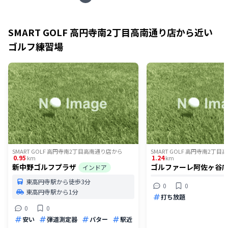
SMART GOLF 高円寺南2丁目高南通り店
から近い
ゴルフ練習場
SMART GOLF 高円寺南2丁目高南通り店
から
SMART GOLF 高円寺南2丁
0.95
1.24
km
km
新中野ゴルフプラザ
ゴルファーレ阿佐ヶ谷
インドア
東高円寺駅から徒歩3分
0
0
東高円寺駅から1分
打ち放題
0
0
安い
弾道測定器
パター
駅近