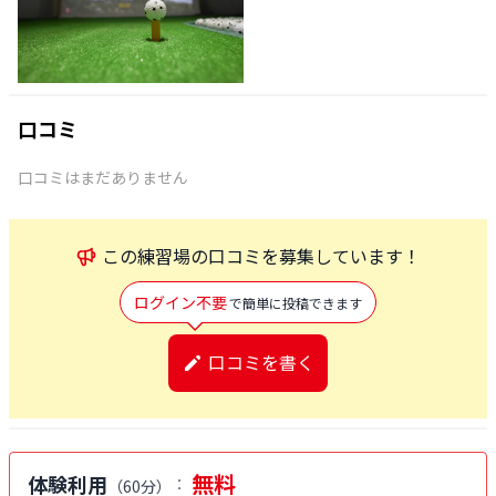
口コミ
口コミはまだありません
この
練習場
の口コミを募集しています！
ログイン不要
で簡単に投稿できます
口コミを書く
無料
体験利用
：
（
60分
）