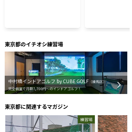
東京都
のイチオシ練習場
中村橋インドアゴルフ by CUBE GOLF
（
練馬区
）
完全個室で月額7,700円〜のインドアゴルフ！
東京都
に関連するマガジン
練習場