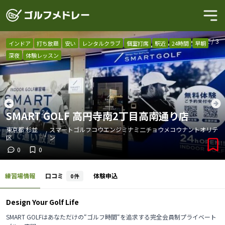
1
/
3
インドア
打ち放題
安い
レンタルクラブ
個室打席
駅近
24時間
早朝
深夜
体験レッスン
SMART GOLF 高円寺南2丁目高南通り店
東京都
杉並
スマートゴルフコウエンジミナミ二チョウメコウナントオリテ
/
区
ン
0
0
練習場情報
口コミ
体験申込
0
件
Design Your Golf Life
SMART GOLFはあなただけの“ゴルフ時間“を追求する完全会員制プライベート