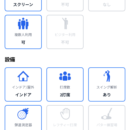
スクリーン
不可
なし
複数人利用
ビジター利用
可
不可
設備
インドア/屋外
打席数
スイング解析
インドア
2打席
あり
弾道測定器
レフティー打席
パター練習場