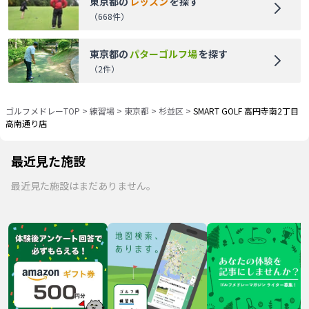
東京都
の
レッスン
を探す
（
668
件）
東京都
の
パターゴルフ場
を探す
（
2
件）
ゴルフメドレーTOP
>
練習場
>
東京都
>
杉並区
>
SMART GOLF 高円寺南2丁目
高南通り店
最近見た施設
最近見た施設はまだありません。