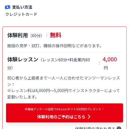
族が対象です。
支払い方法
クレジットカード
無料
体験利用
：
（
60分
）
施設の見学・試打、機械の操作説明などがあります。
4,000
体験レッスン
（
レッスン60分+料金案内60
：
分
）
円
初心者から上級者まで一人一人に合わせたマンツーマンレッス
ン！

※レッスン料は4,000円〜5,000円でインストラクターによって
変動いたします。
体験後アンケート回答でAmazonギフト500円分プレゼント！
体験利用
のご予約はこちら
体験
利用
の流れを見る