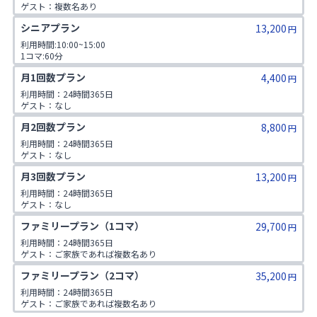
ゲスト：複数名あり

1日3コマ予約可
シニアプラン
13,200
円
利用時間:10:00~15:00

1コマ:60分

対象年齢:60歳以上

月1回数プラン
4,400
ゲスト:無し
円
利用時間：24時間365日

ゲスト：なし
月2回数プラン
8,800
円
利用時間：24時間365日

ゲスト：なし
月3回数プラン
13,200
円
利用時間：24時間365日

ゲスト：なし
ファミリープラン（1コマ）
29,700
円
利用時間：24時間365日

ゲスト：ご家族であれば複数名あり

※ご入会時にご家族名の登録をお願いしております。二親等までのご家
ファミリープラン（2コマ）
35,200
族が対象です。
円
利用時間：24時間365日

ゲスト：ご家族であれば複数名あり

※ご入会時にご家族名の登録をお願いしております。二親等までのご家