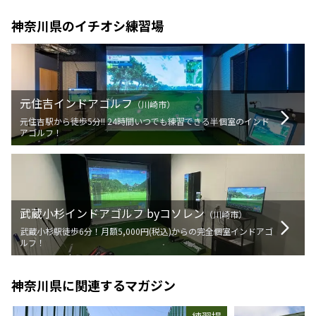
神奈川県
のイチオシ練習場
元住吉インドアゴルフ
（
川崎市
）
元住吉駅から徒歩5分!! 24時間いつでも練習できる半個室のインド
アゴルフ！
武蔵小杉インドアゴルフ byコソレン
（
川崎市
）
武蔵小杉駅徒歩6分！月額5,000円(税込)からの完全個室インドアゴ
ルフ！
神奈川県
に関連するマガジン