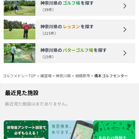
神奈川県
の
ゴルフ場
を探す
（
39
件）
神奈川県
の
レッスン
を探す
（
215
件）
神奈川県
の
パターゴルフ場
を探す
（
15
件）
ゴルフメドレーTOP
>
練習場
>
神奈川県
>
相模原市
>
橋本ゴルフセンター
最近見た施設
最近見た施設はまだありません。