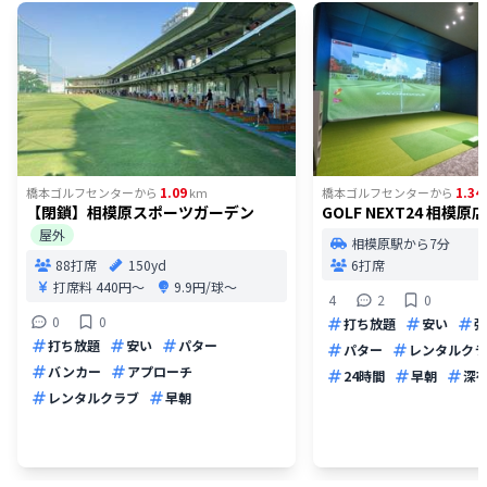
1.09
1.34
橋本ゴルフセンター
から
km
橋本ゴルフセンター
から
【閉鎖】相模原スポーツガーデン
GOLF NEXT24 相模原店
屋外
相模原駅から7分
88打席
150yd
6打席
打席料
440円〜
9.9円/球〜
4
2
0
0
0
打ち放題
安い
弾
打ち放題
安い
パター
パター
レンタルクラ
バンカー
アプローチ
24時間
早朝
深
レンタルクラブ
早朝