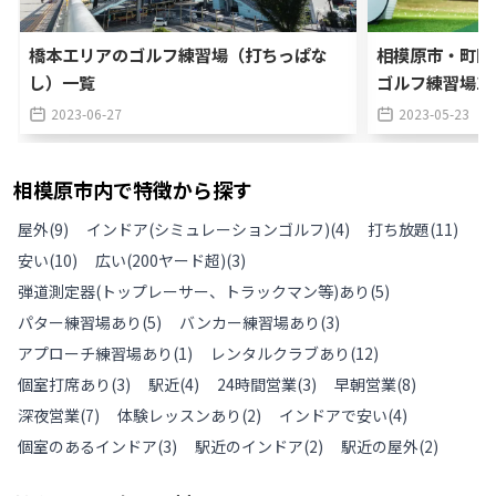
橋本エリアのゴルフ練習場（打ちっぱな
相模原市・町田
し）一覧
ゴルフ練習場1
2023-06-27
2023-05-23
相模原市
内で特徴から探す
屋外
(
9
)
インドア(シミュレーションゴルフ)
(
4
)
打ち放題
(
11
)
安い
(
10
)
広い(200ヤード超)
(
3
)
弾道測定器(トップレーサー、トラックマン等)あり
(
5
)
パター練習場あり
(
5
)
バンカー練習場あり
(
3
)
アプローチ練習場あり
(
1
)
レンタルクラブあり
(
12
)
個室打席あり
(
3
)
駅近
(
4
)
24時間営業
(
3
)
早朝営業
(
8
)
深夜営業
(
7
)
体験レッスンあり
(
2
)
インドアで安い
(
4
)
個室のあるインドア
(
3
)
駅近のインドア
(
2
)
駅近の屋外
(
2
)