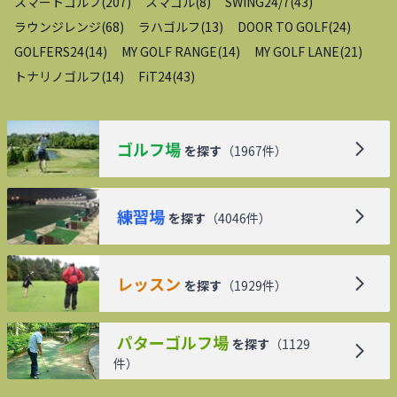
スマートゴルフ
(
207
)
スマゴル
(
8
)
SWING24/7
(
43
)
ラウンジレンジ
(
68
)
ラハゴルフ
(
13
)
DOOR TO GOLF
(
24
)
GOLFERS24
(
14
)
MY GOLF RANGE
(
14
)
MY GOLF LANE
(
21
)
トナリノゴルフ
(
14
)
FiT24
(
43
)
ゴルフ場
を探す
（
1967
件）
練習場
を探す
（
4046
件）
レッスン
を探す
（
1929
件）
パターゴルフ場
を探す
（
1129
件）