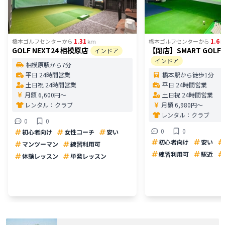
1.31
1.6
橋本ゴルフセンター
から
km
橋本ゴルフセンター
から
k
GOLF NEXT24 相模原店
【閉店】SMART GOLF
インドア
インドア
相模原駅から7分
平日 24時間営業
橋本駅から徒歩1分
土日祝 24時間営業
平日 24時間営業
月額 6,600円〜
土日祝 24時間営業
レンタル：
クラブ
月額 6,980円〜
レンタル：
クラブ
0
0
0
0
初心者向け
女性コーチ
安い
初心者向け
安い
マンツーマン
練習利用可
練習利用可
駅近
体験レッスン
単発レッスン