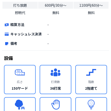
打ち放題
600円/30分〜
1100円/60分〜
照明代
無料
無料
精算方法
-
キャッシュレス決済
-
備考
-
設備
広さ
打席数
階数
150ヤード
36打席
2階建て