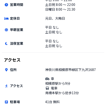
営業時間
土日祝
8:00 〜 22:00
日曜日 8:00 〜 21:30
定休日
元日、大晦日
平日
なし
早朝営業
土日祝
なし
平日
なし
深夜営業
土日祝
なし
アクセス
住所
神奈川県相模原市緑区下九沢1687
車
相模原駅から9分
アクセス
電車
南橋本駅から徒歩13分
駐車場
41台 無料