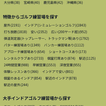
大分県
(
38
)
宮崎県
(
40
)
鹿児島県
(
42
)
沖縄県
(
36
)
特徴から
ゴルフ練習場
を探す
屋外
(
2191
)
インドア(シミュレーションゴルフ)
(
1843
)
打ち放題
(
1818
)
安い
(
2352
)
広い(200ヤード超)
(
952
)
弾道測定器(トップレーサー、トラックマン等)あり
(
1792
)
パター練習場あり
(
1349
)
バンカー練習場あり
(
1112
)
アプローチ練習場あり
(
654
)
ショートコースあり
(
173
)
レンタルクラブあり
(
2733
)
個室打席あり
(
874
)
駅近
(
1125
)
24時間営業
(
988
)
早朝営業
(
1553
)
深夜営業
(
955
)
体験レッスンあり
(
366
)
インドアで安い
(
801
)
個室のあるインドア
(
854
)
駅近のインドア
(
878
)
駅近の屋外
(
244
)
大手インドアゴルフ練習場
から探す