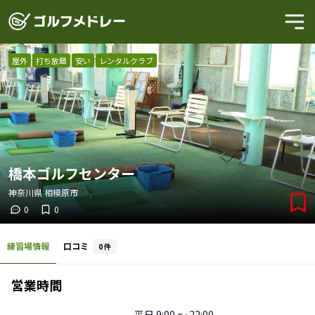
屋外
打ち放題
安い
レンタルクラブ
橋本ゴルフセンター
神奈川県
相模原市
0
0
練習場情報
口コミ
0
件
営業時間
平日
9:00 〜 22:00