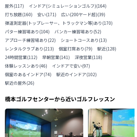
屋外
(
117
)
インドア(シミュレーションゴルフ)
(
164
)
打ち放題
(
160
)
安い
(
171
)
広い(200ヤード超)
(
39
)
弾道測定器(トップレーサー、トラックマン等)あり
(
170
)
パター練習場あり
(
104
)
バンカー練習場あり
(
52
)
アプローチ練習場あり
(
22
)
ショートコースあり
(
13
)
レンタルクラブあり
(
213
)
個室打席あり
(
79
)
駅近
(
128
)
24時間営業
(
112
)
早朝営業
(
141
)
深夜営業
(
118
)
体験レッスンあり
(
46
)
インドアで安い
(
97
)
個室のあるインドア
(
74
)
駅近のインドア
(
102
)
駅近の屋外
(
26
)
橋本ゴルフセンター
から近いゴルフレッスン