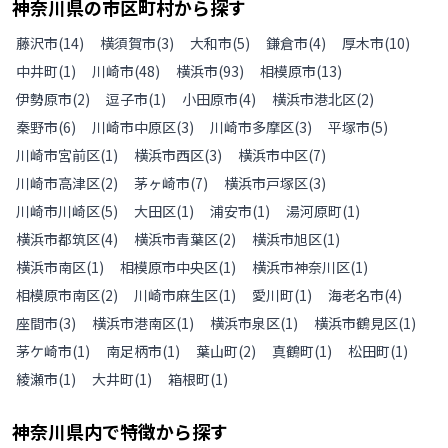
神奈川県
の
市区町村から探す
藤沢市
(
14
)
横須賀市
(
3
)
大和市
(
5
)
鎌倉市
(
4
)
厚木市
(
10
)
中井町
(
1
)
川崎市
(
48
)
横浜市
(
93
)
相模原市
(
13
)
伊勢原市
(
2
)
逗子市
(
1
)
小田原市
(
4
)
横浜市港北区
(
2
)
秦野市
(
6
)
川崎市中原区
(
3
)
川崎市多摩区
(
3
)
平塚市
(
5
)
川崎市宮前区
(
1
)
横浜市西区
(
3
)
横浜市中区
(
7
)
川崎市高津区
(
2
)
茅ヶ崎市
(
7
)
横浜市戸塚区
(
3
)
川崎市川崎区
(
5
)
大田区
(
1
)
浦安市
(
1
)
湯河原町
(
1
)
横浜市都筑区
(
4
)
横浜市青葉区
(
2
)
横浜市旭区
(
1
)
横浜市南区
(
1
)
相模原市中央区
(
1
)
横浜市神奈川区
(
1
)
相模原市南区
(
2
)
川崎市麻生区
(
1
)
愛川町
(
1
)
海老名市
(
4
)
座間市
(
3
)
横浜市港南区
(
1
)
横浜市泉区
(
1
)
横浜市鶴見区
(
1
)
茅ケ崎市
(
1
)
南足柄市
(
1
)
葉山町
(
2
)
真鶴町
(
1
)
松田町
(
1
)
綾瀬市
(
1
)
大井町
(
1
)
箱根町
(
1
)
神奈川県
内で特徴から探す