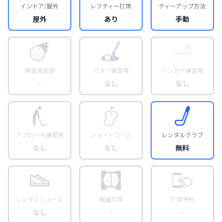
インドア/屋外
レフティー打席
ティーアップ方法
屋外
あり
手動
弾道測定器
パター練習場
バンカー練習場
-
なし
なし
アプローチ練習場
ショートコース
レンタルクラブ
なし
なし
無料
レンタルシューズ
個室打席
打席予約
なし
-
-