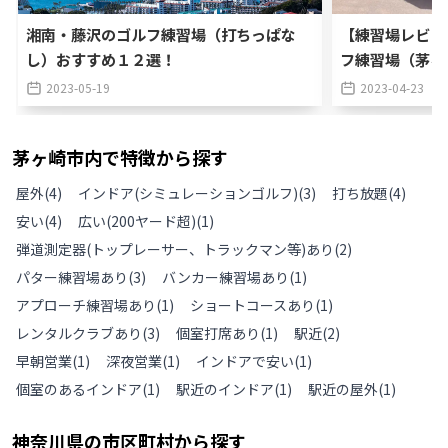
湘南・藤沢のゴルフ練習場（打ちっぱな
【練習場レビュ
し）おすすめ１２選！
フ練習場（茅ヶ
2023-05-19
2023-04-23
茅ヶ崎市
内で特徴から探す
屋外
(
4
)
インドア(シミュレーションゴルフ)
(
3
)
打ち放題
(
4
)
安い
(
4
)
広い(200ヤード超)
(
1
)
弾道測定器(トップレーサー、トラックマン等)あり
(
2
)
パター練習場あり
(
3
)
バンカー練習場あり
(
1
)
アプローチ練習場あり
(
1
)
ショートコースあり
(
1
)
レンタルクラブあり
(
3
)
個室打席あり
(
1
)
駅近
(
2
)
早朝営業
(
1
)
深夜営業
(
1
)
インドアで安い
(
1
)
個室のあるインドア
(
1
)
駅近のインドア
(
1
)
駅近の屋外
(
1
)
神奈川県
の
市区町村から探す