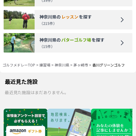
（
39
件）
神奈川県
の
レッスン
を探す
（
215
件）
神奈川県
の
パターゴルフ場
を探す
（
15
件）
ゴルフメドレーTOP
>
練習場
>
神奈川県
>
茅ヶ崎市
>
香川グリーンゴルフ
最近見た施設
最近見た施設はまだありません。