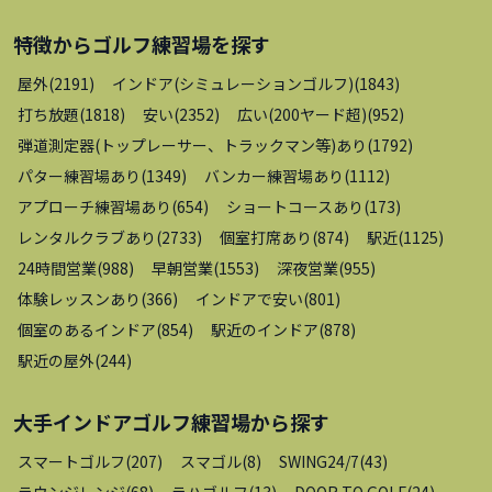
特徴から
ゴルフ練習場
を探す
屋外
(
2191
)
インドア(シミュレーションゴルフ)
(
1843
)
打ち放題
(
1818
)
安い
(
2352
)
広い(200ヤード超)
(
952
)
弾道測定器(トップレーサー、トラックマン等)あり
(
1792
)
パター練習場あり
(
1349
)
バンカー練習場あり
(
1112
)
アプローチ練習場あり
(
654
)
ショートコースあり
(
173
)
レンタルクラブあり
(
2733
)
個室打席あり
(
874
)
駅近
(
1125
)
24時間営業
(
988
)
早朝営業
(
1553
)
深夜営業
(
955
)
体験レッスンあり
(
366
)
インドアで安い
(
801
)
個室のあるインドア
(
854
)
駅近のインドア
(
878
)
駅近の屋外
(
244
)
大手インドアゴルフ練習場
から探す
スマートゴルフ
(
207
)
スマゴル
(
8
)
SWING24/7
(
43
)
ラウンジレンジ
(
68
)
ラハゴルフ
(
13
)
DOOR TO GOLF
(
24
)