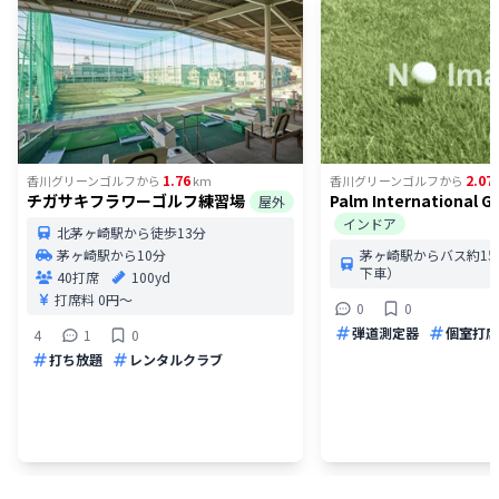
1.76
2.07
香川グリーンゴルフ
から
km
香川グリーンゴルフ
から
チガサキフラワーゴルフ練習場
Palm International G
屋外
インドア
北茅ヶ崎駅から徒歩13分
茅ヶ崎駅から10分
茅ヶ崎駅からバス約1
下車）
40打席
100yd
打席料
0円〜
0
0
弾道測定器
個室打席
4
1
0
打ち放題
レンタルクラブ