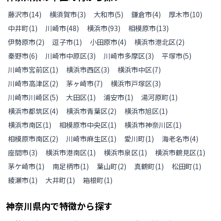
藤沢市
(
14
)
横須賀市
(
3
)
大和市
(
5
)
鎌倉市
(
4
)
厚木市
(
10
)
中井町
(
1
)
川崎市
(
48
)
横浜市
(
93
)
相模原市
(
13
)
伊勢原市
(
2
)
逗子市
(
1
)
小田原市
(
4
)
横浜市港北区
(
2
)
秦野市
(
6
)
川崎市中原区
(
3
)
川崎市多摩区
(
3
)
平塚市
(
5
)
川崎市宮前区
(
1
)
横浜市西区
(
3
)
横浜市中区
(
7
)
川崎市高津区
(
2
)
茅ヶ崎市
(
7
)
横浜市戸塚区
(
3
)
川崎市川崎区
(
5
)
大田区
(
1
)
浦安市
(
1
)
湯河原町
(
1
)
横浜市都筑区
(
4
)
横浜市青葉区
(
2
)
横浜市旭区
(
1
)
横浜市南区
(
1
)
相模原市中央区
(
1
)
横浜市神奈川区
(
1
)
相模原市南区
(
2
)
川崎市麻生区
(
1
)
愛川町
(
1
)
海老名市
(
4
)
座間市
(
3
)
横浜市港南区
(
1
)
横浜市泉区
(
1
)
横浜市鶴見区
(
1
)
茅ケ崎市
(
1
)
南足柄市
(
1
)
葉山町
(
2
)
真鶴町
(
1
)
松田町
(
1
)
綾瀬市
(
1
)
大井町
(
1
)
箱根町
(
1
)
神奈川県
内で特徴から探す