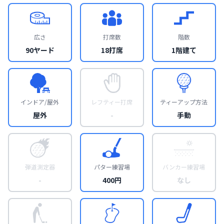
広さ
打席数
階数
90ヤード
18打席
1階建て
インドア/屋外
レフティー打席
ティーアップ方法
屋外
-
手動
弾道測定器
パター練習場
バンカー練習場
-
400円
なし