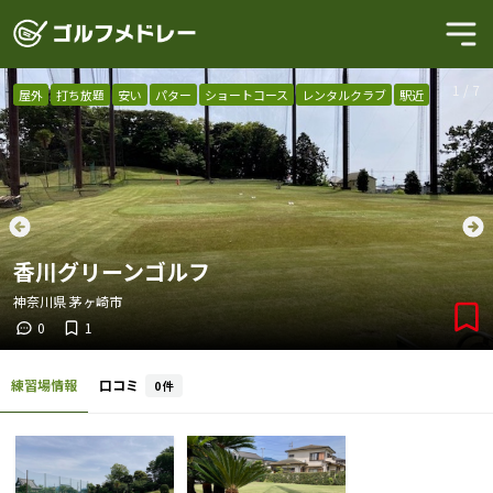
1
/
7
屋外
打ち放題
安い
パター
ショートコース
レンタルクラブ
駅近
香川グリーンゴルフ
神奈川県
茅ヶ崎市
0
1
練習場情報
口コミ
0
件