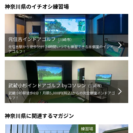
神奈川県
のイチオシ練習場
元住吉インドアゴルフ
（
川崎市
）
元住吉駅から徒歩5分!! 24時間いつでも練習できる半個室のインド
アゴルフ！
武蔵小杉インドアゴルフ byコソレン
（
川崎市
）
武蔵小杉駅徒歩6分！月額5,000円(税込)からの完全個室インドアゴ
ルフ！
神奈川県
に関連するマガジン
練習場