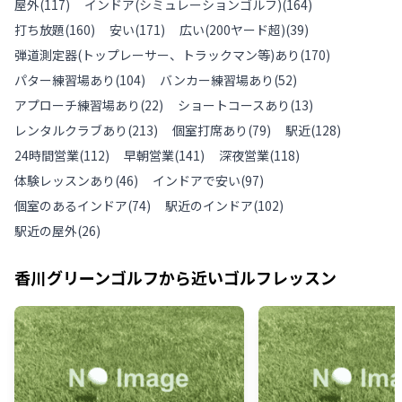
屋外
(
117
)
インドア(シミュレーションゴルフ)
(
164
)
打ち放題
(
160
)
安い
(
171
)
広い(200ヤード超)
(
39
)
弾道測定器(トップレーサー、トラックマン等)あり
(
170
)
パター練習場あり
(
104
)
バンカー練習場あり
(
52
)
アプローチ練習場あり
(
22
)
ショートコースあり
(
13
)
レンタルクラブあり
(
213
)
個室打席あり
(
79
)
駅近
(
128
)
24時間営業
(
112
)
早朝営業
(
141
)
深夜営業
(
118
)
体験レッスンあり
(
46
)
インドアで安い
(
97
)
個室のあるインドア
(
74
)
駅近のインドア
(
102
)
駅近の屋外
(
26
)
香川グリーンゴルフ
から近いゴルフレッスン