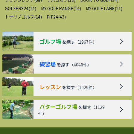
GOLFERS24
(
14
)
MY GOLF RANGE
(
14
)
MY GOLF LANE
(
21
)
トナリノゴルフ
(
14
)
FiT24
(
43
)
ゴルフ場
を探す
（
1967
件）
練習場
を探す
（
4046
件）
レッスン
を探す
（
1929
件）
パターゴルフ場
を探す
（
1129
件）