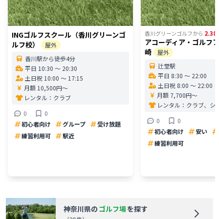
2.38
香川グリーンゴルフ
から
INGゴルフスクール（香川グリーンゴ
アコーディア・ゴルフ
ルフ校）
屋外
崎
屋外
香川駅から徒歩4分
辻堂駅
平日 10:30 〜 20:30
平日 8:30 〜 22:00
土日祝 10:00 〜 17:15
土日祝 8:00 〜 22:00
月額 10,500円〜
月額 7,700円〜
レンタル：
クラブ
レンタル：
クラブ、シ
0
0
0
0
初心者向け
グループ
受け放題
初心者向け
安い
練習利用可
駅近
練習利用可
神奈川県
の
ゴルフ場
を探す