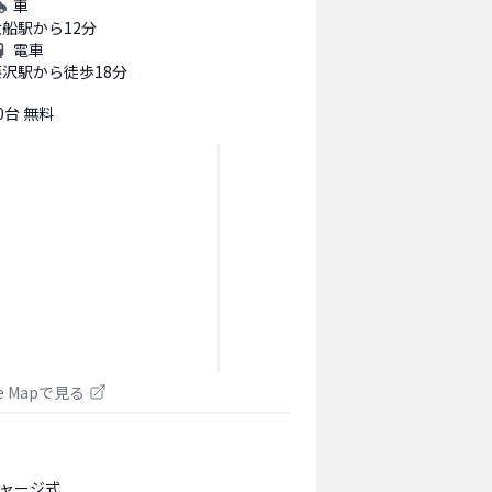
車
大船駅から12分
電車
藤沢駅から徒歩18分
0台 無料
le Mapで見る
ャージ式