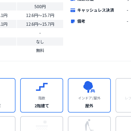
500円
キャッシュレス決済
-
.1円
12.6円〜15.7円
備考
-
.1円
12.6円〜15.7円
-
なし
無料
階数
インドア/屋外
レ
席
2階建て
屋外