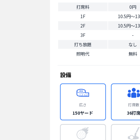
打席料
0円
1F
10.5円〜13
2F
10.5円〜13
3F
-
打ち放題
なし
照明代
無料
設備
広さ
打席数
150ヤード
36打