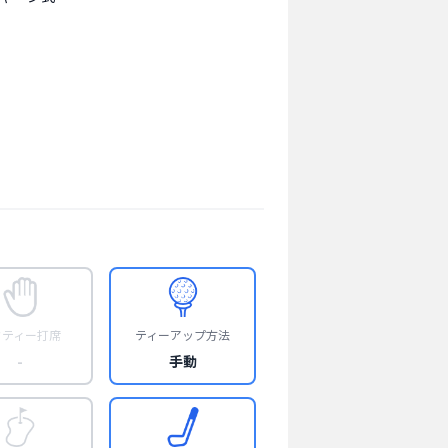
フティー打席
ティーアップ方法
-
手動