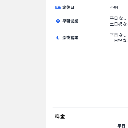
定休日
不明
平日
なし
早朝営業
土日祝
な
平日
なし
深夜営業
土日祝
な
料金
平日