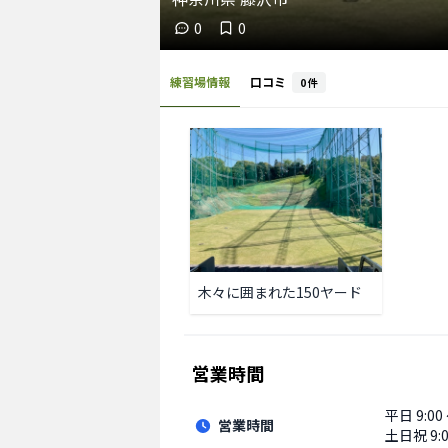
0
0
練習場情報
口コミ
0
件
木々に囲まれた150ヤード
営業時間
平日
9:00
営業時間
土日祝
9: