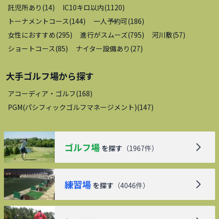
託児所あり
(
14
)
IC10キロ以内
(
1120
)
トーナメントコース
(
144
)
一人予約可
(
186
)
女性におすすめ
(
295
)
進行がスムーズ
(
795
)
河川敷
(
57
)
ショートコース
(
85
)
ナイター設備あり
(
27
)
大手ゴルフ場
から探す
アコーディア・ゴルフ
(
168
)
PGM(パシフィックゴルフマネージメント)
(
147
)
ゴルフ場
を探す
（
1967
件）
練習場
を探す
（
4046
件）