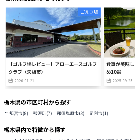
ゴルフ場
【ゴルフ場レビュー】アローエースゴルフ
食事が美味しい
クラブ（矢板市）
め10選
2026-01-21
2025-09-25
栃木県
の
市区町村から探す
宇都宮市
(
8
)
那須町
(
7
)
那須塩原市
(
3
)
足利市
(
1
)
栃木県
内で特徴から探す