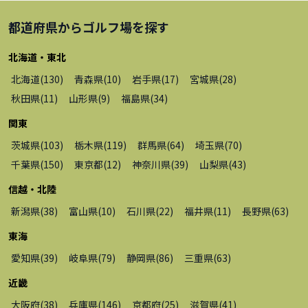
都道府県から
ゴルフ場
を探す
北海道・東北
北海道
(
130
)
青森県
(
10
)
岩手県
(
17
)
宮城県
(
28
)
秋田県
(
11
)
山形県
(
9
)
福島県
(
34
)
関東
茨城県
(
103
)
栃木県
(
119
)
群馬県
(
64
)
埼玉県
(
70
)
千葉県
(
150
)
東京都
(
12
)
神奈川県
(
39
)
山梨県
(
43
)
信越・北陸
新潟県
(
38
)
富山県
(
10
)
石川県
(
22
)
福井県
(
11
)
長野県
(
63
)
東海
愛知県
(
39
)
岐阜県
(
79
)
静岡県
(
86
)
三重県
(
63
)
近畿
大阪府
(
38
)
兵庫県
(
146
)
京都府
(
25
)
滋賀県
(
41
)