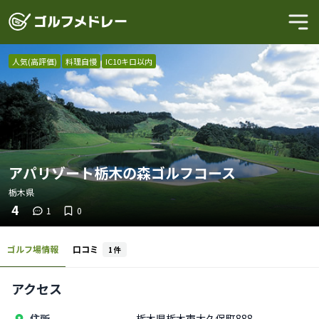
人気(高評価)
料理自慢
IC10キロ以内
アパリゾート栃木の森ゴルフコース
栃木県
4
1
0
ゴルフ場情報
口コミ
1
件
アクセス
住所
栃木県栃木市大久保町888