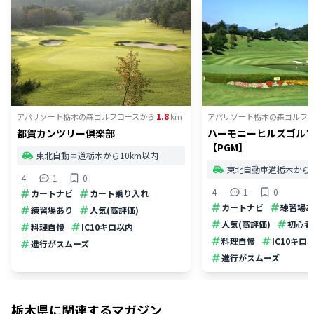
1.8
アパリゾート栃木の森ゴルフコース
から
km
アパリゾート栃木の森ゴルフ
都賀カンツリー倶楽部
ハーモニーヒルズゴル
【PGM】
東北自動車道栃木から10km以内
東北自動車道栃木から1
4
1
0
4
1
0
カートナビ
カート乗り入れ
カートナビ
練習場あ
練習場あり
人気(高評価)
人気(高評価)
初心者
料理自慢
IC10キロ以内
料理自慢
IC10キロ
進行がスムーズ
進行がスムーズ
栃木県
に関連するマガジン