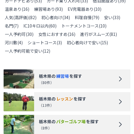
カートナビあり
(
53
)
カート乗り入れ可
(
33
)
宿泊施設あり
(
39
)
温泉あり
(
16
)
練習場あり
(
93
)
EV充電器あり
(
10
)
人気(高評価)
(
82
)
初心者向け
(
34
)
料理自慢
(
79
)
安い
(
33
)
名門
(
7
)
IC10キロ以内
(
60
)
トーナメントコース
(
10
)
一人予約可
(
30
)
女性におすすめ
(
16
)
進行がスムーズ
(
81
)
河川敷
(
4
)
ショートコース
(
3
)
初心者向けで安い
(
15
)
一人予約可能で安い
(
12
)
栃木県
の
練習場
を探す
（
80
件）
栃木県
の
レッスン
を探す
（
13
件）
栃木県
の
パターゴルフ場
を探す
（
8
件）