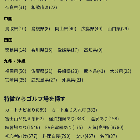
奈良県
(
31
)
和歌山県
(
22
)
中国
鳥取県
(
10
)
島根県
(
8
)
岡山県
(
40
)
広島県
(
40
)
山口県
(
29
)
四国
徳島県
(
14
)
香川県
(
16
)
愛媛県
(
17
)
高知県
(
9
)
九州・沖縄
福岡県
(
50
)
佐賀県
(
21
)
長崎県
(
23
)
熊本県
(
41
)
大分県
(
23
)
宮崎県
(
25
)
鹿児島県
(
27
)
沖縄県
(
21
)
特徴から
ゴルフ場
を探す
カートナビあり
(
889
)
カート乗り入れ可
(
382
)
富士山が見える
(
62
)
宿泊施設あり
(
343
)
温泉あり
(
158
)
練習場あり
(
1546
)
EV充電器あり
(
175
)
人気(高評価)
(
780
)
初心者向け
(
677
)
料理自慢
(
790
)
安い
(
467
)
名門
(
37
)