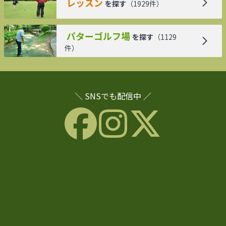
レッスン
を探す
（
1929
件）
パターゴルフ場
を探す
（
1129
件）
＼ SNSでも配信中 ／