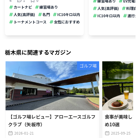
4
1
0
練習場あり
EV充電
カートナビ
練習場あり
人気(高評価)
料理自
人気(高評価)
名門
IC10キロ以内
IC10キロ以内
進行
トーナメントコース
女性におすすめ
栃木県
に関連するマガジン
ゴルフ場
【ゴルフ場レビュー】アローエースゴルフ
食事が美味しい
クラブ（矢板市）
め10選
2026-01-21
2025-09-25