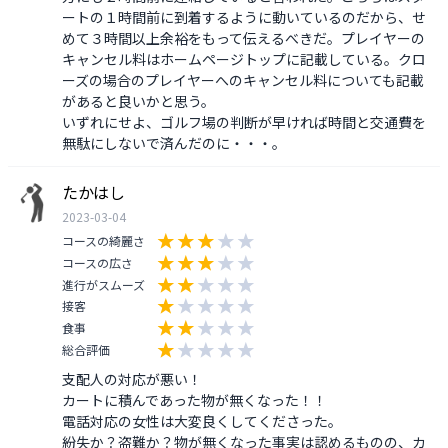
ートの１時間前に到着するように動いているのだから、せ
めて３時間以上余裕をもって伝えるべきだ。プレイヤーの
キャンセル料はホームページトップに記載している。クロ
ーズの場合のプレイヤーへのキャンセル料についても記載
があると良いかと思う。

いずれにせよ、ゴルフ場の判断が早ければ時間と交通費を
無駄にしないで済んだのに・・・。
たかはし
2023-03-04
コースの綺麗さ
コースの広さ
進行がスムーズ
接客
食事
総合評価
支配人の対応が悪い！

カートに積んであった物が無くなった！！

電話対応の女性は大変良くしてくださった。

紛失か？盗難か？物が無くなった事実は認めるものの、カ