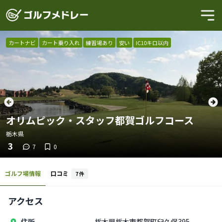
1
/
2
カートナビ
カート乗り入れ
練習場あり
安い
IC10キロ以内
オリムピック・スタッフ都賀ゴルフコース
栃木県
3
7
0
ゴルフ場情報
口コミ
7
件
アクセス
住所
栃木県栃木市都賀町臼久保395