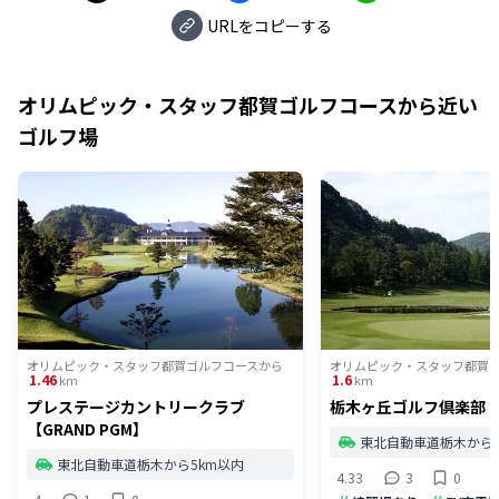
URLをコピーする
オリムピック・スタッフ都賀ゴルフコース
から近い
ゴルフ場
オリムピック・スタッフ都賀ゴルフコース
から
オリムピック・スタッフ都賀
1.46
1.6
km
km
プレステージカントリークラブ
栃木ヶ丘ゴルフ倶楽部
【GRAND PGM】
東北自動車道栃木から5
東北自動車道栃木から5km以内
4.33
3
0