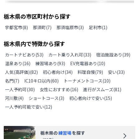
栃木県
の
市区町村から探す
宇都宮市
(
8
)
那須町
(
7
)
那須塩原市
(
3
)
足利市
(
1
)
栃木県
内で特徴から探す
カートナビあり
(
53
)
カート乗り入れ可
(
33
)
宿泊施設あり
(
39
)
温泉あり
(
16
)
練習場あり
(
93
)
EV充電器あり
(
10
)
人気(高評価)
(
82
)
初心者向け
(
34
)
料理自慢
(
79
)
安い
(
33
)
名門
(
7
)
IC10キロ以内
(
60
)
トーナメントコース
(
10
)
一人予約可
(
30
)
女性におすすめ
(
16
)
進行がスムーズ
(
81
)
河川敷
(
4
)
ショートコース
(
3
)
初心者向けで安い
(
15
)
一人予約可能で安い
(
12
)
栃木県
の
練習場
を探す