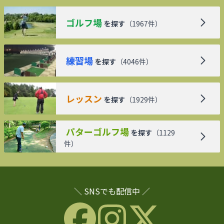
ゴルフ場
を探す
（
1967
件）
練習場
を探す
（
4046
件）
レッスン
を探す
（
1929
件）
パターゴルフ場
を探す
（
1129
件）
＼ SNSでも配信中 ／