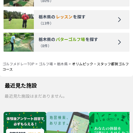
（
80
件）
栃木県
の
レッスン
を探す
（
13
件）
栃木県
の
パターゴルフ場
を探す
（
8
件）
ゴルフメドレーTOP
>
ゴルフ場
>
栃木県
>
オリムピック・スタッフ都賀ゴルフ
コース
最近見た施設
最近見た施設はまだありません。