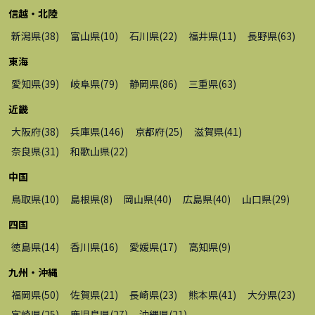
信越・北陸
新潟県
(
38
)
富山県
(
10
)
石川県
(
22
)
福井県
(
11
)
長野県
(
63
)
東海
愛知県
(
39
)
岐阜県
(
79
)
静岡県
(
86
)
三重県
(
63
)
近畿
大阪府
(
38
)
兵庫県
(
146
)
京都府
(
25
)
滋賀県
(
41
)
奈良県
(
31
)
和歌山県
(
22
)
中国
鳥取県
(
10
)
島根県
(
8
)
岡山県
(
40
)
広島県
(
40
)
山口県
(
29
)
四国
徳島県
(
14
)
香川県
(
16
)
愛媛県
(
17
)
高知県
(
9
)
九州・沖縄
福岡県
(
50
)
佐賀県
(
21
)
長崎県
(
23
)
熊本県
(
41
)
大分県
(
23
)
宮崎県
(
25
)
鹿児島県
(
27
)
沖縄県
(
21
)