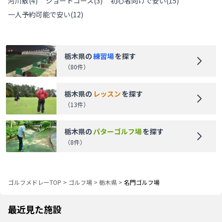
河川敷
(
4
)
ショートコース
(
3
)
初心者向けで安い
(
15
)
一人予約可能で安い
(
12
)
栃木県
の
練習場
を探す
（
80
件）
栃木県
の
レッスン
を探す
（
13
件）
栃木県
の
パターゴルフ場
を探す
（
8
件）
ゴルフメドレーTOP
>
ゴルフ場
>
栃木県
>
名門ゴルフ場
最近見た施設