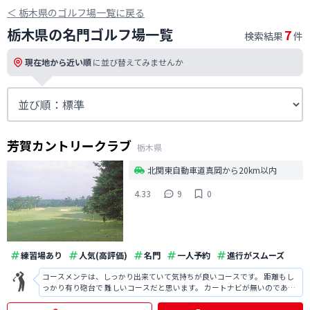
＜
栃木県のゴルフ場一覧に戻る
栃木県の名門ゴルフ場一覧
7
検索結果
件
現在地から近い順
に並び替えてみませんか
芳賀カントリークラブ
栃木県
北関東自動車道真岡から20km以内
4.33
9
0
練習場あり
人気(高評価)
名門
一人予約
進行がスムーズ
コースメンテは、しっかり出来ていて気持ちが良いコースです。 距離もし
っかり有り砲台で 難しいコースだと思います。 カートナビが無いのである
と助かります。