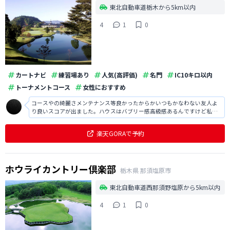
東北自動車道栃木から5km以内
4
1
0
カートナビ
練習場あり
人気(高評価)
名門
IC10キロ以内
トーナメントコース
女性におすすめ
コースやの綺麗さメンテナンス等良かったからかいつもかなわない友人よ
り良いスコアが出ました。ハウスはバブリー感高級感あるんですけど私は
まるでこだわりはありません。誘われたから行きましたけど。
楽天GORAで予約
ホウライカントリー倶楽部
栃木県
那須塩原市
東北自動車道西那須野塩原から5km以内
4
1
0