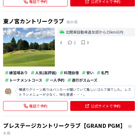
電話で予約
公式サイトで予約
東ノ宮カントリークラブ
栃木県
北関東自動車道友部から25km以内
4
2
0
練習場あり
人気(高評価)
料理自慢
安い
名門
トーナメントコース
一人予約
進行がスムーズ
噂通りグリーン周りはバンカーが聞いていて難しいゴルフ場でした。 レス
トランメニューが少なく、味も普通・・・。
電話で予約
公式サイトで予約
プレステージカントリークラブ【GRAND PGM】
栃
木県