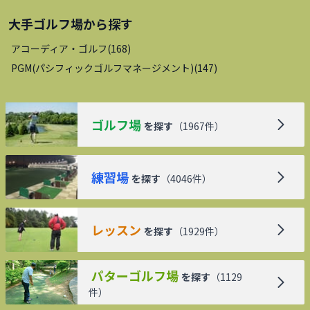
大手ゴルフ場
から探す
アコーディア・ゴルフ
(
168
)
PGM(パシフィックゴルフマネージメント)
(
147
)
ゴルフ場
を探す
（
1967
件）
練習場
を探す
（
4046
件）
レッスン
を探す
（
1929
件）
パターゴルフ場
を探す
（
1129
件）