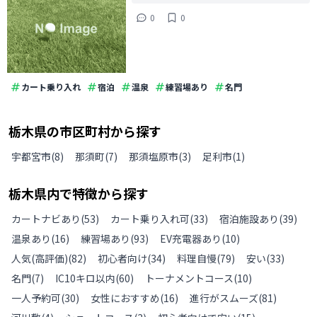
0
0
カート乗り入れ
宿泊
温泉
練習場あり
名門
栃木県
の
市区町村から探す
宇都宮市
(
8
)
那須町
(
7
)
那須塩原市
(
3
)
足利市
(
1
)
栃木県
内で特徴から探す
カートナビあり
(
53
)
カート乗り入れ可
(
33
)
宿泊施設あり
(
39
)
温泉あり
(
16
)
練習場あり
(
93
)
EV充電器あり
(
10
)
人気(高評価)
(
82
)
初心者向け
(
34
)
料理自慢
(
79
)
安い
(
33
)
名門
(
7
)
IC10キロ以内
(
60
)
トーナメントコース
(
10
)
一人予約可
(
30
)
女性におすすめ
(
16
)
進行がスムーズ
(
81
)