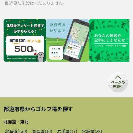
最近見た施設はまだありません。
都道府県から
ゴルフ場
を探す
北海道・東北
北海道
(
130
)
青森県
(
10
)
岩手県
(
17
)
宮城県
(
28
)