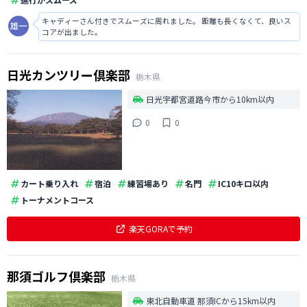
キャディーさん付きでスムーズに周れました。 距離も長くなくて、良いス
コアが出ました。
日光カンツリー倶楽部
栃木県
日光宇都宮道路今市から10km以内
0
0
カート乗り入れ
宿泊
練習場あり
名門
IC10キロ以内
トーナメントコース
楽天GORAで予約
那須ゴルフ倶楽部
栃木県
東北自動車道 那須ICから15km以内