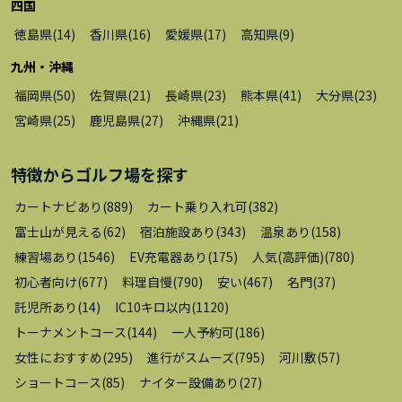
四国
徳島県
(
14
)
香川県
(
16
)
愛媛県
(
17
)
高知県
(
9
)
九州・沖縄
福岡県
(
50
)
佐賀県
(
21
)
長崎県
(
23
)
熊本県
(
41
)
大分県
(
23
)
宮崎県
(
25
)
鹿児島県
(
27
)
沖縄県
(
21
)
特徴から
ゴルフ場
を探す
カートナビあり
(
889
)
カート乗り入れ可
(
382
)
富士山が見える
(
62
)
宿泊施設あり
(
343
)
温泉あり
(
158
)
練習場あり
(
1546
)
EV充電器あり
(
175
)
人気(高評価)
(
780
)
初心者向け
(
677
)
料理自慢
(
790
)
安い
(
467
)
名門
(
37
)
託児所あり
(
14
)
IC10キロ以内
(
1120
)
トーナメントコース
(
144
)
一人予約可
(
186
)
女性におすすめ
(
295
)
進行がスムーズ
(
795
)
河川敷
(
57
)
ショートコース
(
85
)
ナイター設備あり
(
27
)