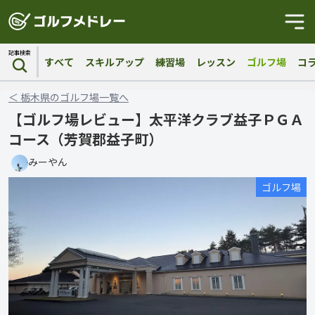
記事検索
すべて
スキルアップ
練習場
レッスン
ゴルフ場
コ
＜
栃木県
の
ゴルフ場
一覧へ
【ゴルフ場レビュー】太平洋クラブ益子ＰＧＡ
コース（芳賀郡益子町）
みーやん
ゴルフ場