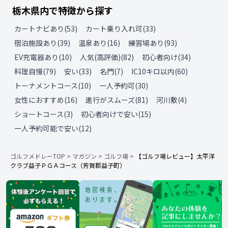
栃木県
内で特徴から探す
カートナビあり
(
53
)
カート乗り入れ可
(
33
)
宿泊施設あり
(
39
)
温泉あり
(
16
)
練習場あり
(
93
)
EV充電器あり
(
10
)
人気(高評価)
(
82
)
初心者向け
(
34
)
料理自慢
(
79
)
安い
(
33
)
名門
(
7
)
IC10キロ以内
(
60
)
トーナメントコース
(
10
)
一人予約可
(
30
)
女性におすすめ
(
16
)
進行がスムーズ
(
81
)
河川敷
(
4
)
ショートコース
(
3
)
初心者向けで安い
(
15
)
一人予約可能で安い
(
12
)
ゴルフメドレーTOP
>
マガジン
>
ゴルフ場
>
【ゴルフ場レビュー】太平洋
クラブ益子ＰＧＡコース（芳賀郡益子町）