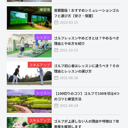
練習場
首都圏版！おすすめシミュレーションゴル
フと選び方【安さ・個室】
2023-03-15
レッスン
ゴルフレッスンやめどきとは？やめるべき
理由とやめ方を紹介
2021-10-23
スキルアップ
ゴルフ初心者はレッスンに通うべき？その
理由とレッスンの選び方
2021-08-28
レッスン
【100切りのコツ】ゴルフで100を切る6つ
のコツと練習方法
2021-08-24
スキルアップ
ゴルフが上達しない人の理由や特徴は？改
善策を解説します