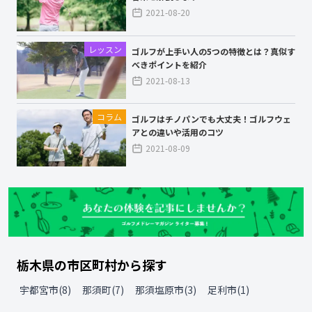
2021-08-20
レッスン
ゴルフが上手い人の5つの特徴とは？真似す
べきポイントを紹介
2021-08-13
コラム
ゴルフはチノパンでも大丈夫！ゴルフウェ
アとの違いや活用のコツ
2021-08-09
栃木県
の
市区町村から探す
宇都宮市
(
8
)
那須町
(
7
)
那須塩原市
(
3
)
足利市
(
1
)