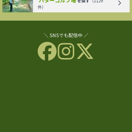
を探す
（
1129
件）
＼ SNSでも配信中 ／