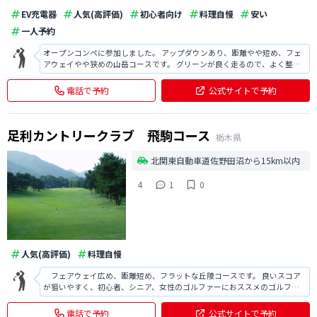
EV充電器
人気(高評価)
初心者向け
料理自慢
安い
一人予約
オープンコンペに参加しました。 アップダウンあり、距離やや短め、フェ
アウェイやや狭めの山岳コースです。 グリーンが良く走るので、よく整備
されていた印象です。 また、値段は安めですが、レストランやクラブハウ
スは綺麗で設備がしっかりしていました。 コスパの良いコースだと思いま
電話で予約
公式サイトで予約
す。
足利カントリークラブ 飛駒コース
栃木県
北関東自動車道佐野田沼から15km以内
4
1
0
人気(高評価)
料理自慢
フェアウェイ広め、距離短め、フラットな丘陵コースです。 良いスコア
が狙いやすく、初心者、シニア、女性のゴルファーにおススメのゴルフ場
です。 距離が短いため、飛ばし屋の方は物足りないと思いますので、注意
が必要です。
電話で予約
公式サイトで予約