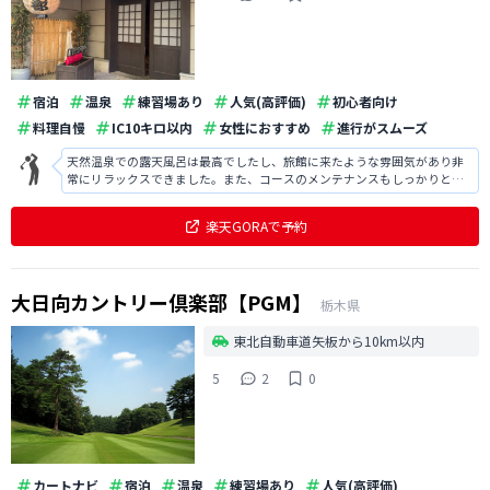
宿泊
温泉
練習場あり
人気(高評価)
初心者向け
料理自慢
IC10キロ以内
女性におすすめ
進行がスムーズ
天然温泉での露天風呂は最高でしたし、旅館に来たような雰囲気があり非
常にリラックスできました。また、コースのメンテナンスもしっかりと行
き届いていましたし、快適にラウンドでき満足でした。
楽天GORAで予約
大日向カントリー倶楽部【PGM】
栃木県
東北自動車道矢板から10km以内
5
2
0
カートナビ
宿泊
温泉
練習場あり
人気(高評価)