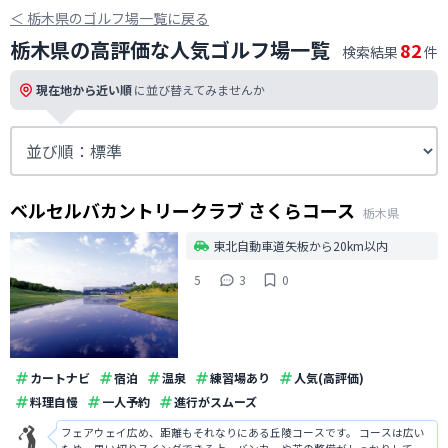
＜
栃木県のゴルフ場一覧に戻る
栃木県の高評価な人気ゴルフ場一覧
82
検索結果
件
現在地から近い順
に並び替えてみませんか
ベルセルバカントリークラブ さくらコース
栃木県
東北自動車道矢板から20km以内
5
3
0
カートナビ
宿泊
温泉
練習場あり
人気(高評価)
料理自慢
一人予約
進行がスムーズ
フェアウェイ広め、距離もそれなりにある丘陵コースです。 コースは広い