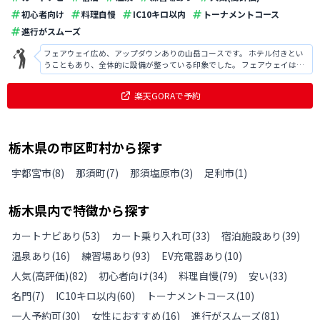
初心者向け
料理自慢
IC10キロ以内
トーナメントコース
進行がスムーズ
フェアウェイ広め、アップダウンありの山岳コースです。 ホテル付きとい
うこともあり、全体的に設備が整っている印象でした。 フェアウェイは広
いですが、ウォーターハザードやバンカーがそれなりに多く、難易度はそ
こそこあると思います。 アコーディア系列のため、お安くプレーでき、プ
楽天GORAで予約
レー後の温泉も楽しめるゴルフ場
栃木県
の
市区町村から探す
宇都宮市
(
8
)
那須町
(
7
)
那須塩原市
(
3
)
足利市
(
1
)
栃木県
内で特徴から探す
カートナビあり
(
53
)
カート乗り入れ可
(
33
)
宿泊施設あり
(
39
)
温泉あり
(
16
)
練習場あり
(
93
)
EV充電器あり
(
10
)
人気(高評価)
(
82
)
初心者向け
(
34
)
料理自慢
(
79
)
安い
(
33
)
名門
(
7
)
IC10キロ以内
(
60
)
トーナメントコース
(
10
)
一人予約可
(
30
)
女性におすすめ
(
16
)
進行がスムーズ
(
81
)