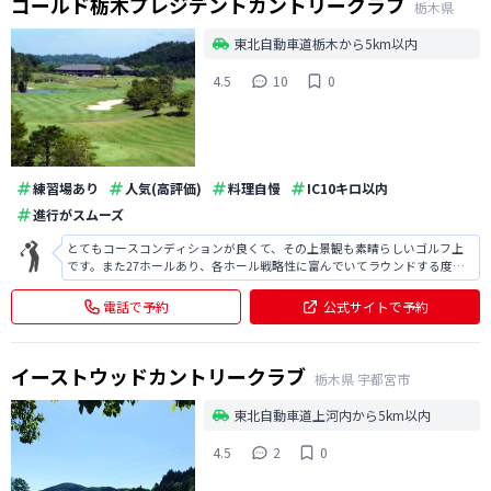
ゴールド栃木プレジデントカントリークラブ
栃木県
東北自動車道栃木から5km以内
4.5
10
0
練習場あり
人気(高評価)
料理自慢
IC10キロ以内
進行がスムーズ
とてもコースコンディションが良くて、その上景観も素晴らしいゴルフ上
です。また27ホールあり、各ホール戦略性に富んでいてラウンドする度に
新たな挑戦意欲を湧き立ててくれます。栃木ICから3kmとアクセスもとて
も良いです。浴場をはじめ施設管理も素晴らしく、食事も美味しく楽しみ
電話で予約
公式サイトで予約
の１つです。唯一、アプローチ練
イーストウッドカントリークラブ
栃木県
宇都宮市
東北自動車道上河内から5km以内
4.5
2
0