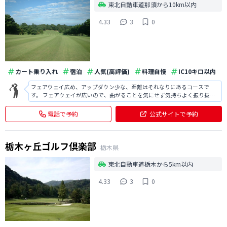
東北自動車道那須から10km以内
4.33
3
0
カート乗り入れ
宿泊
人気(高評価)
料理自慢
IC10キロ以内
フェアウェイ広め、アップダウン少な、距離はそれなりにあるコースで
す。 フェアウェイが広いので、曲がることを気にせず気持ちよく振り抜け
るコースでした。 またプレーフィーはお安いですが、バンカー、グリーン
の状態がよく、しっかりメンテナンスされていました。また伺いたいで
電話で予約
公式サイトで予約
す。 県内でもコスパがよく、特にオス
栃木ヶ丘ゴルフ倶楽部
栃木県
東北自動車道栃木から5km以内
4.33
3
0