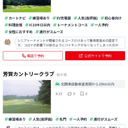
カートナビ
練習場あり
EV充電器
人気(高評価)
初心者向け
料理自慢
IC10キロ以内
トーナメントコース
一人予約
女性におすすめ
進行がスムーズ
シニアトーナメントが開催されるコースだけあって難易度高めの設定で
す。 コロナの影響で以前のようにバイキングがなくなってしまったのが残
念ですが、お風呂後に牛乳が飲み放題になっているなどサービス満点！ プ
レー代は近隣と比べると少し高いですが、 サービスを考えると全然満足で
電話で予約
公式サイトで予約
す！
芳賀カントリークラブ
栃木県
北関東自動車道真岡から20km以内
4.33
9
0
練習場あり
人気(高評価)
名門
一人予約
進行がスムーズ
コースメンテは、しっかり出来ていて気持ちが良いコースです。 距離もし