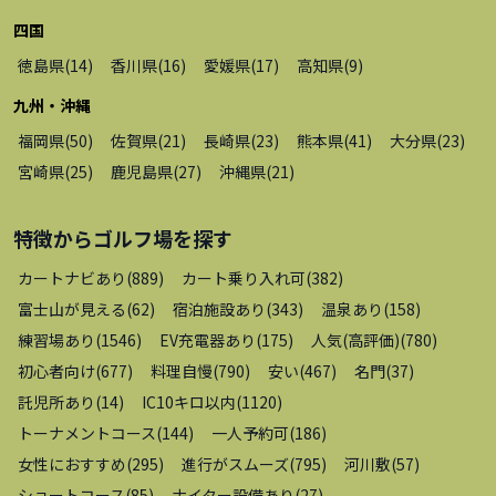
四国
徳島県
(
14
)
香川県
(
16
)
愛媛県
(
17
)
高知県
(
9
)
九州・沖縄
福岡県
(
50
)
佐賀県
(
21
)
長崎県
(
23
)
熊本県
(
41
)
大分県
(
23
)
宮崎県
(
25
)
鹿児島県
(
27
)
沖縄県
(
21
)
特徴から
ゴルフ場
を探す
カートナビあり
(
889
)
カート乗り入れ可
(
382
)
富士山が見える
(
62
)
宿泊施設あり
(
343
)
温泉あり
(
158
)
練習場あり
(
1546
)
EV充電器あり
(
175
)
人気(高評価)
(
780
)
初心者向け
(
677
)
料理自慢
(
790
)
安い
(
467
)
名門
(
37
)
託児所あり
(
14
)
IC10キロ以内
(
1120
)
トーナメントコース
(
144
)
一人予約可
(
186
)
女性におすすめ
(
295
)
進行がスムーズ
(
795
)
河川敷
(
57
)
ショートコース
(
85
)
ナイター設備あり
(
27
)