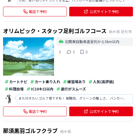
ため、思い切りスイングできる上、バンカーや芝の整備がしっかりしてい
てきれいです。 宿泊施設や練習場など設備が整っているため、非常に満足
しました。
電話で予約
公式サイトで予約
オリムピック・スタッフ足利ゴルフコース
栃木県
足利市
北関東自動車道足利から5km以内
5
3
0
カートナビ
カート乗り入れ
練習場あり
人気(高評価)
料理自慢
IC10キロ以内
進行がスムーズ
また行きたいゴルフ場ですね！ 戦略性、グリーンの難しさ、 バンカー、
電話で予約
公式サイトで予約
那須黒羽ゴルフクラブ
栃木県