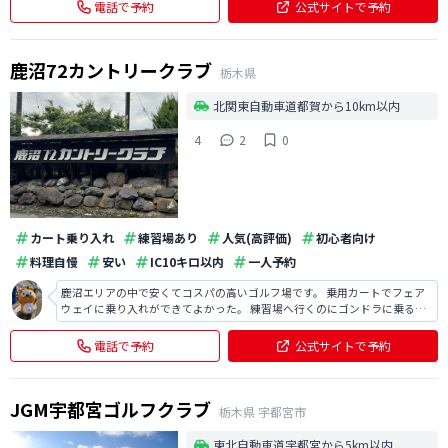
電話で予約
公式サイトで予約
鹿沼72カントリークラブ
栃木県
北関東自動車道都賀から10km以内
4
2
0
カート乗り入れ
練習場あり
人気(高評価)
初心者向け
料理自慢
安い
IC10キロ以内
一人予約
鹿沼エリアの中で安くてコスパの高いゴルフ場です。 乗用カートでフェア
ウェイに乗り入れができてよかった。 練習場へ行くのにゴンドラに乗るの
が面白かったです。
電話で予約
公式サイトで予約
JGM宇都宮ゴルフクラブ
栃木県
宇都宮市
東北自動車道宇都宮から5km以内