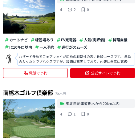
4
2
0
カートナビ
練習場あり
EV充電器
人気(高評価)
料理自慢
IC10キロ以内
一人予約
進行がスムーズ
ハザード多めでフェアウェイが広めの戦略性の高い丘陵コースです。 年季
の入ったクラブハウスですが、設備は充実しており、内装は非常に高級感
があります。 コースはフェアウェイは広いですが、池、バンカーなどハザ
ードが多く、戦略性の高いコースだと感じました。
電話で予約
公式サイトで予約
南栃木ゴルフ倶楽部
栃木県
東北自動車道栃木から20km以内
4
1
0