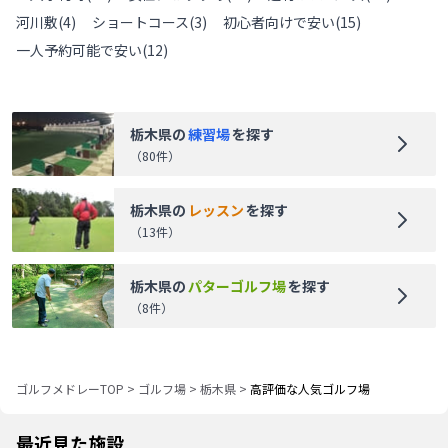
河川敷
(
4
)
ショートコース
(
3
)
初心者向けで安い
(
15
)
一人予約可能で安い
(
12
)
栃木県
の
練習場
を探す
（
80
件）
栃木県
の
レッスン
を探す
（
13
件）
栃木県
の
パターゴルフ場
を探す
（
8
件）
ゴルフメドレーTOP
>
ゴルフ場
>
栃木県
>
高評価な人気ゴルフ場
最近見た施設