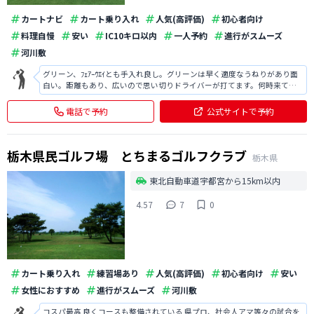
カートナビ
カート乗り入れ
人気(高評価)
初心者向け
料理自慢
安い
IC10キロ以内
一人予約
進行がスムーズ
河川敷
グリーン、ﾌｪｱｰｳｴｲとも手入れ良し。グリーンは早く適度なうねりがあり面
白い。距離もあり、広いので思い切りドライバーが打てます。何時来ても
楽しめるゴルフ場です。
電話で予約
公式サイトで予約
栃木県民ゴルフ場 とちまるゴルフクラブ
栃木県
東北自動車道宇都宮から15km以内
4.57
7
0
カート乗り入れ
練習場あり
人気(高評価)
初心者向け
安い
女性におすすめ
進行がスムーズ
河川敷
コスパ最高 良くコースも整備されている 県プロ、社会人アマ等々の試合を