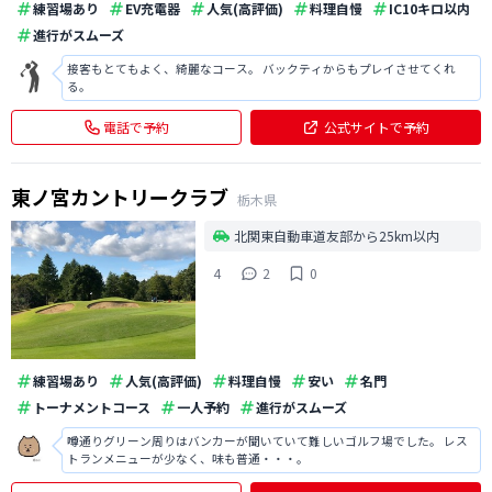
練習場あり
EV充電器
人気(高評価)
料理自慢
IC10キロ以内
進行がスムーズ
接客もとてもよく、綺麗なコース。 バックティからもプレイさせてくれ
る。
電話で予約
公式サイトで予約
東ノ宮カントリークラブ
栃木県
北関東自動車道友部から25km以内
4
2
0
練習場あり
人気(高評価)
料理自慢
安い
名門
トーナメントコース
一人予約
進行がスムーズ
噂通りグリーン周りはバンカーが聞いていて難しいゴルフ場でした。 レス
トランメニューが少なく、味も普通・・・。