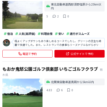
東北自動車道西那須野塩原から25km以
内
5
2
0
宿泊
人気(高評価)
料理自慢
安い
進行がスムーズ
程よくアップダウンもあり楽しめるコースでしたし、グリーンの芝生も綺
麗で快適でした。また、レストランでの食事もリーズナブルながらボリュ
ーミーで非常に満足でき良かったです。
電話で予約
公式サイトで予約
もおか鬼怒公園ゴルフ倶楽部 いちごゴルフクラブ
栃
木県
北関東自動車道真岡から5km以内
4.83
6
0