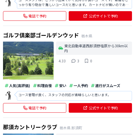
っかり有り砲台で 難しいコースだと思います。 カートナビが無いのである
と助かります。
電話で予約
公式サイトで予約
ゴルフ倶楽部ゴールデンウッド
栃木県
東北自動車道西那須野塩原から30km以
内
4.33
3
0
人気(高評価)
料理自慢
安い
一人予約
進行がスムーズ
コース管理が良く、スタッフの対応が素晴らしいと思います。
電話で予約
公式サイトで予約
那須カントリークラブ
栃木県
那須町