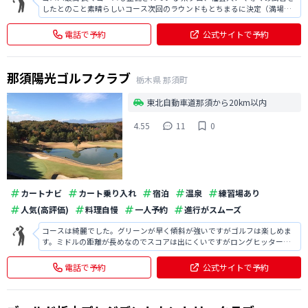
したとのこと素晴らしいコース次回のラウンドもとちまるに決定（満場一
致） スタッフの対応も気持ちがよい、少し声が小さいかも？ また行きます
電話で予約
公式サイトで予約
那須陽光ゴルフクラブ
栃木県
那須町
東北自動車道那須から20km以内
4.55
11
0
カートナビ
カート乗り入れ
宿泊
温泉
練習場あり
人気(高評価)
料理自慢
一人予約
進行がスムーズ
コースは綺麗でした。グリーンが早く傾斜が強いですがゴルフは楽しめま
す。ミドルの距離が長めなのでスコアは出にくいですがロングヒッターな
ら問題ないかも。ランチは今年のベスト３に入るくらいでした♪黒酢酢豚
定食♪
電話で予約
公式サイトで予約