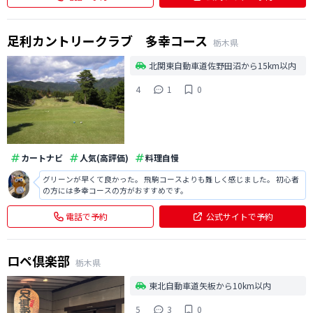
足利カントリークラブ 多幸コース
栃木県
北関東自動車道佐野田沼から15km以内
4
1
0
カートナビ
人気(高評価)
料理自慢
グリーンが早くて良かった。 飛駒コースよりも難しく感じました。 初心者
の方には多幸コースの方がおすすめです。
電話で予約
公式サイトで予約
ロペ倶楽部
栃木県
東北自動車道矢板から10km以内
5
3
0