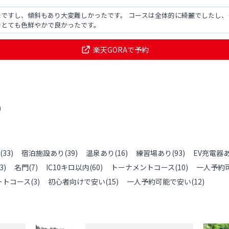
ですし、傾斜もあり大変難しかったです。 コースは全体的に綺麗でしたし、
でとても色鮮やかで良かったです。
楽天GORAで予約
)
(
33
)
宿泊施設あり
(
39
)
温泉あり
(
16
)
練習場あり
(
93
)
EV充電器
3
)
名門
(
7
)
IC10キロ以内
(
60
)
トーナメントコース
(
10
)
一人予約
ートコース
(
3
)
初心者向けで安い
(
15
)
一人予約可能で安い
(
12
)