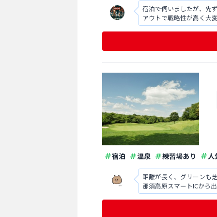
宿泊で伺いましたが、先
アウトで戦略性が高く大
宿泊
温泉
練習場あり
人
距離が長く、グリーンも芝
那須高原スマートICから