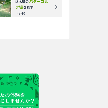
パターゴル
栃木県
の
フ場
を探す
（
8
件）