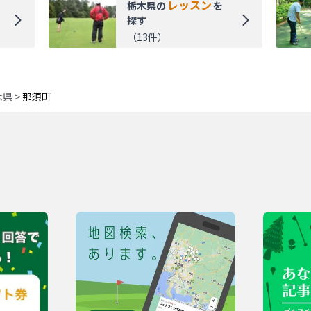
レッスン
栃木県
の
を
探す
（
13
件）
木県
>
那須町