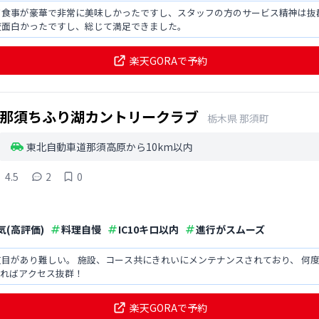
ず食事が豪華で非常に美味しかったですし、スタッフの方のサービス精神は抜
変面白かったですし、総じて満足できました。
楽天GORAで予約
那須ちふり湖カントリークラブ
栃木県
那須町
東北自動車道那須高原から10km以内
4.5
2
0
気(高評価)
料理自慢
IC10キロ以内
進行がスムーズ
目があり難しい。 施設、コース共にきれいにメンテナンスされており、 何
出ればアクセス抜群！
楽天GORAで予約