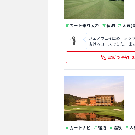
カート乗り入れ
宿泊
人気(
フェアウェイ広め、アッ
抜けるコースでした。 
いたいです。 県内でもコ
電話で予約
（
カートナビ
宿泊
温泉
人