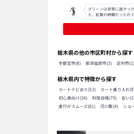
グリーンは非常に速かった
た、紅葉の時期だったの
栃木県
の
他の
市区町村から探す
宇都宮市
(
8
)
那須塩原市
(
3
)
足利市
(
1
栃木県
内で特徴から探す
カートナビあり
(
53
)
カート乗り入れ可
初心者向け
(
34
)
料理自慢
(
79
)
安い
(
3
進行がスムーズ
(
81
)
河川敷
(
4
)
ショ