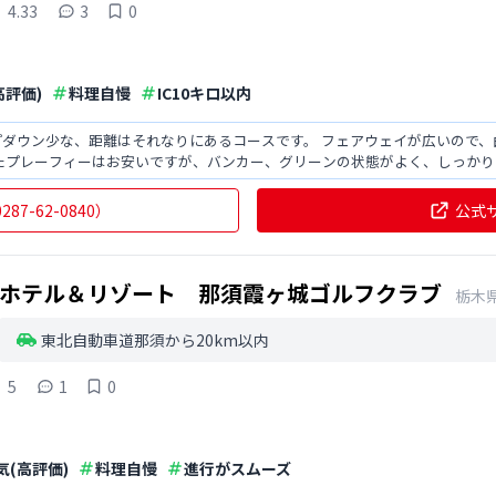
4.33
3
0
高評価)
料理自慢
IC10キロ以内
プダウン少な、距離はそれなりにあるコースです。 フェアウェイが広いので
またプレーフィーはお安いですが、バンカー、グリーンの状態がよく、しっか
スパがよく、特にオス
0287-62-0840
）
公式
ホテル＆リゾート 那須霞ヶ城ゴルフクラブ
栃木
東北自動車道那須から20km以内
5
1
0
気(高評価)
料理自慢
進行がスムーズ