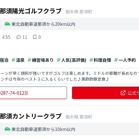
那須陽光ゴルフクラブ
栃木県
那須町
東北自動車道那須から20km以内
4.55
11
0
宿泊
温泉
練習場あり
人気(高評価)
料理自慢
一人予約
リーンが早く傾斜が強いですがゴルフは楽しめます。ミドルの距離が長めなの
ランチは今年のベスト３に入るくらいでした♪黒酢酢豚定食♪
0287-74-0123
）
公式
那須カントリークラブ
栃木県
那須町
東北自動車道那須から10km以内