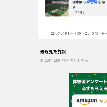
練習場
栃木県
の
を探
す
（
80
件）
ゴルフメドレーTOP
>
ゴルフ場
>
栃
最近見た施設
最近見た施設はまだありません。