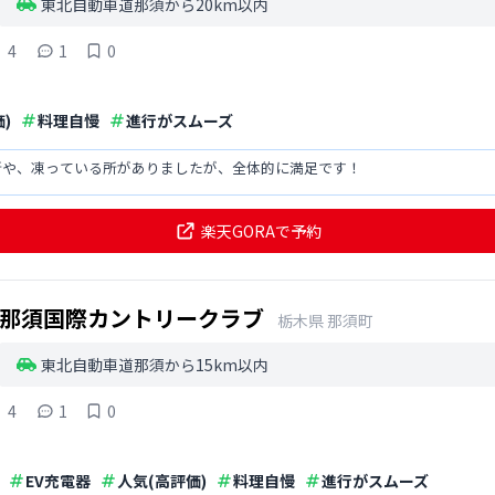
東北自動車道那須から20km以内
4
1
0
)
料理自慢
進行がスムーズ
所や、凍っている所がありましたが、全体的に満足です！
楽天GORAで予約
那須国際カントリークラブ
栃木県
那須町
東北自動車道那須から15km以内
4
1
0
EV充電器
人気(高評価)
料理自慢
進行がスムーズ