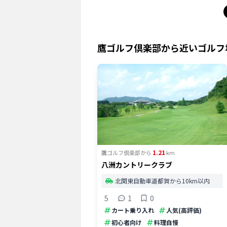
鷹ゴルフ倶楽部
から近いゴルフ
1.21
鷹ゴルフ倶楽部
から
km
八洲カントリークラブ
北関東自動車道都賀から10km以内
5
1
0
カート乗り入れ
人気(高評価)
初心者向け
料理自慢