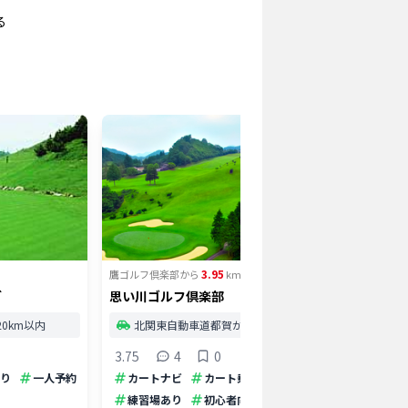
る
3.95
鷹ゴルフ倶楽部
から
km
鷹ゴルフ倶
ブ
思い川ゴルフ倶楽部
ハーモニ
【PGM
0km以内
北関東自動車道都賀から15km以内
東北
3.75
4
0
4
り
一人予約
カートナビ
カート乗り入れ
カート
練習場あり
初心者向け
安い