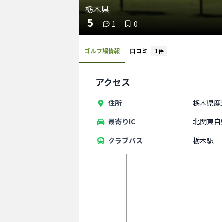
栃木県
5
1
0
ゴルフ場情報
口コミ
1
件
アクセス
住所
栃木県鹿
最寄りIC
北関東自
クラブバス
栃木駅