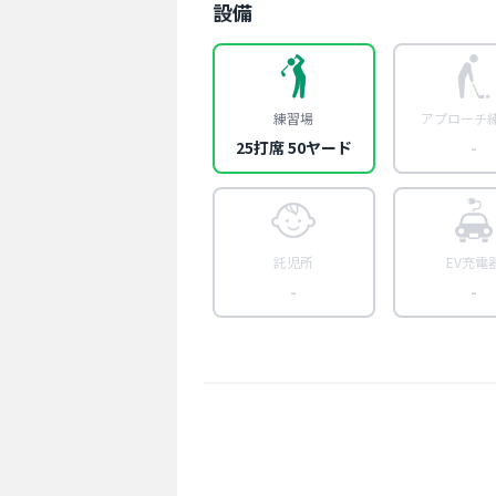
設備
練習場
アプローチ
25打席 50ヤード
-
託児所
EV充電
-
-