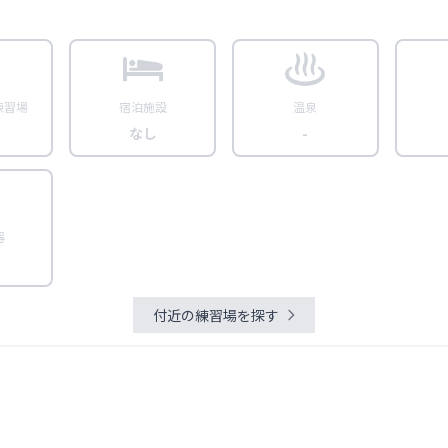
練習場
宿泊施設
温泉
なし
-
器
付近の練習場を探す