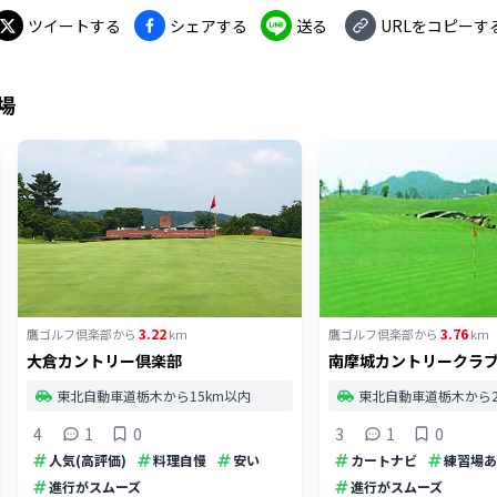
ツイートする
シェアする
送る
URLをコピーす
場
3.22
3.76
鷹ゴルフ倶楽部
から
km
鷹ゴルフ倶楽部
から
km
大倉カントリー倶楽部
南摩城カントリークラ
東北自動車道栃木から15km以内
東北自動車道栃木から2
4
1
0
3
1
0
人気(高評価)
料理自慢
安い
カートナビ
練習場あ
進行がスムーズ
進行がスムーズ