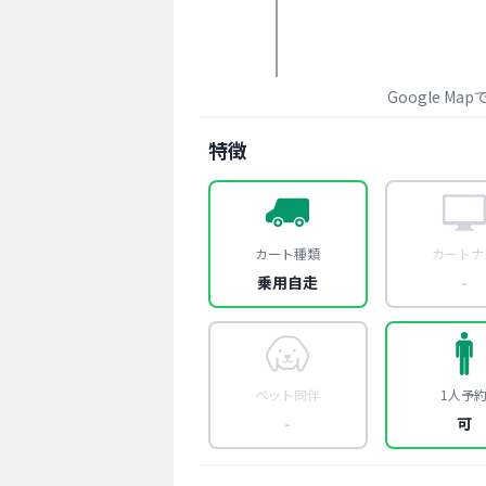
Google Ma
特徴
カート種類
カートナ
乗用自走
-
ペット同伴
1人予
-
可