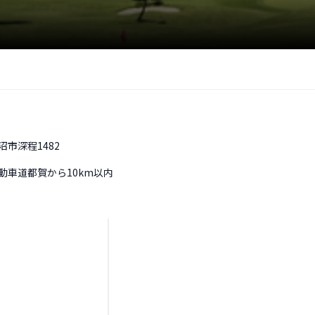
沼市深程1482
動車道都賀から10km以内