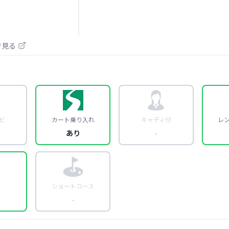
pで見る
ビ
カート乗り入れ
キャディ付
レ
あり
-
約
ショートコース
-