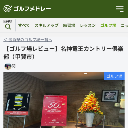
記事検索
すべて
スキルアップ
練習場
レッスン
ゴルフ場
コ
＜
滋賀県
の
ゴルフ場
一覧へ
【ゴルフ場レビュー】名神竜王カントリー倶楽
部（甲賀市）
関
ゴルフ場