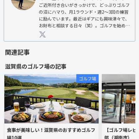
ご近所付き合いがきっかけで、どっぷりゴルフ
の沼にハマり、月1ラウンド・週2～3回の練習
に励んでいます。最近はギアにも興味津々で、
お財布と相談する日々（笑）。ゴルフを始めた
頃の新鮮な気持ちを忘れずに、読者の皆さんと
一緒にゴルフを楽しめるように、リアルな練習
場・ゴルフ場情報をお届けします！
関連記事
滋賀県
の
ゴルフ場
の記事
ゴルフ場
食事が美味しい！滋賀県のおすすめゴルフ
【ゴルフ場レビ
場10選
部（湖南市）