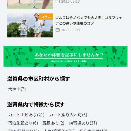
2021-08-13
コラム
ゴルフはチノパンでも大丈夫！ゴルフウェ
アとの違いや活用のコツ
2021-08-09
滋賀県
の
市区町村から探す
大津市
(
7
)
滋賀県
内で特徴から探す
カートナビあり
(
21
)
カート乗り入れ可
(
6
)
宿泊施設あり
(
6
)
温泉あり
(
2
)
練習場あり
(
37
)