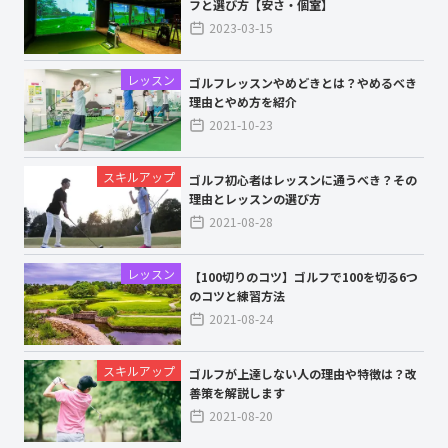
フと選び方【安さ・個室】
2023-03-15
レッスン
ゴルフレッスンやめどきとは？やめるべき
理由とやめ方を紹介
2021-10-23
スキルアップ
ゴルフ初心者はレッスンに通うべき？その
理由とレッスンの選び方
2021-08-28
レッスン
【100切りのコツ】ゴルフで100を切る6つ
のコツと練習方法
2021-08-24
スキルアップ
ゴルフが上達しない人の理由や特徴は？改
善策を解説します
2021-08-20