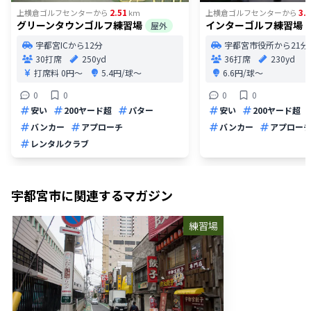
2.51
3.4
上横倉ゴルフセンター
から
km
上横倉ゴルフセンター
から
グリーンタウンゴルフ練習場
インターゴルフ練習場
屋外
宇都宮ICから12分
宇都宮市役所から21分
30打席
250yd
36打席
230yd
打席料
0円〜
5.4円/球〜
6.6円/球〜
0
0
0
0
安い
200ヤード超
パター
安い
200ヤード超
バンカー
アプローチ
バンカー
アプロー
レンタルクラブ
宇都宮市
に関連するマガジン
練習場