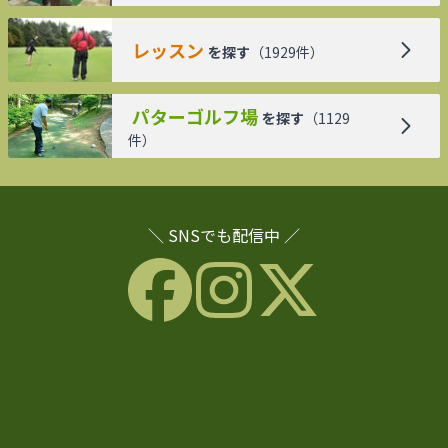
レッスン
を探す
（
1929
件）
パターゴルフ場
を探す
（
1129
件）
＼ SNSでも配信中 ／