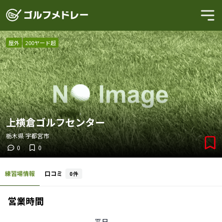
屋外
200ヤード超
上横倉ゴルフセンター
栃木県
宇都宮市
0
0
練習場情報
口コミ
0
件
営業時間
平日
-