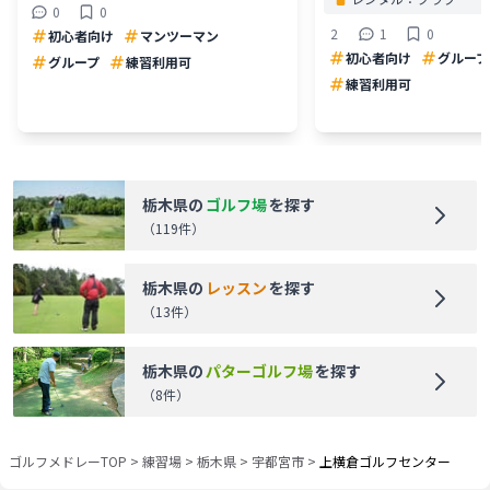
0
0
2
1
0
初心者向け
マンツーマン
初心者向け
グループ
グループ
練習利用可
練習利用可
栃木県
の
ゴルフ場
を探す
（
119
件）
栃木県
の
レッスン
を探す
（
13
件）
栃木県
の
パターゴルフ場
を探す
（
8
件）
ゴルフメドレーTOP
>
練習場
>
栃木県
>
宇都宮市
>
上横倉ゴルフセンター