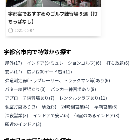
宇都宮でおすすめのゴルフ練習場５選【打
ちっぱなし】
2021-05-04
宇都宮市
内で特徴から探す
屋外
(
17
)
インドア(シミュレーションゴルフ)
(
6
)
打ち放題
(
6
)
安い
(
17
)
広い(200ヤード超)
(
11
)
弾道測定器(トップレーサー、トラックマン等)あり
(
6
)
パター練習場あり
(
8
)
バンカー練習場あり
(
8
)
アプローチ練習場あり
(
7
)
レンタルクラブあり
(
11
)
個室打席あり
(
3
)
駅近
(
3
)
24時間営業
(
4
)
早朝営業
(
6
)
深夜営業
(
3
)
インドアで安い
(
5
)
個室のあるインドア
(
3
)
駅近のインドア
(
3
)