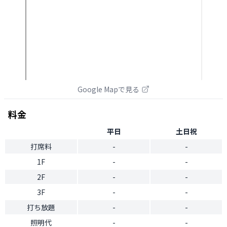
Google Mapで見る
料金
平日
土日祝
打席料
-
-
1F
-
-
2F
-
-
3F
-
-
打ち放題
-
-
照明代
-
-