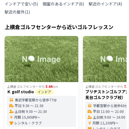
インドアで安い
(
5
)
個室のあるインドア
(
6
)
駅近のインドア
(
4
)
駅近の屋外
(
1
)
上横倉ゴルフセンター
から近いゴルフレッスン
5.66
7.
上横倉ゴルフセンター
から
km
上横倉ゴルフセンター
から
Ｋ golf studio
ブリヂストンゴルフア
インドア
見台ゴルフクラブ校）
東武宇都宮駅から徒歩77分
平日 9:30 〜 21:30
宇都宮駅から徒歩60分
土日祝 9:30 〜 21:30
平日 11:00 〜 21:00
月額 15,600円〜
土日祝 9:00 〜 16:00
レンタル：
クラブ
月額 12,100円〜
レンタル：
クラブ