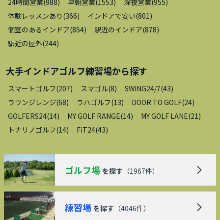
24時間営業
(
988
)
早朝営業
(
1553
)
深夜営業
(
955
)
体験レッスンあり
(
366
)
インドアで安い
(
801
)
個室のあるインドア
(
854
)
駅近のインドア
(
878
)
駅近の屋外
(
244
)
大手インドアゴルフ練習場
から探す
スマートゴルフ
(
207
)
スマゴル
(
8
)
SWING24/7
(
43
)
ラウンジレンジ
(
68
)
ラハゴルフ
(
13
)
DOOR TO GOLF
(
24
)
GOLFERS24
(
14
)
MY GOLF RANGE
(
14
)
MY GOLF LANE
(
21
)
トナリノゴルフ
(
14
)
FiT24
(
43
)
ゴルフ場
を探す
（
1967
件）
練習場
を探す
（
4046
件）