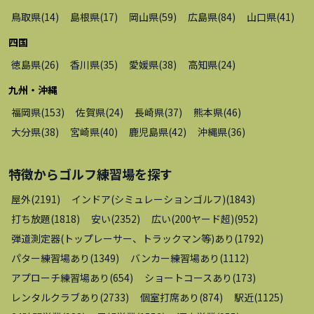
鳥取県
(
14
)
島根県
(
17
)
岡山県
(
59
)
広島県
(
84
)
山口県
(
41
)
四国
徳島県
(
26
)
香川県
(
35
)
愛媛県
(
38
)
高知県
(
24
)
九州・沖縄
福岡県
(
153
)
佐賀県
(
24
)
長崎県
(
37
)
熊本県
(
46
)
大分県
(
38
)
宮崎県
(
40
)
鹿児島県
(
42
)
沖縄県
(
36
)
特徴から
ゴルフ練習場
を探す
屋外
(
2191
)
インドア(シミュレーションゴルフ)
(
1843
)
打ち放題
(
1818
)
安い
(
2352
)
広い(200ヤード超)
(
952
)
弾道測定器(トップレーサー、トラックマン等)あり
(
1792
)
パター練習場あり
(
1349
)
バンカー練習場あり
(
1112
)
アプローチ練習場あり
(
654
)
ショートコースあり
(
173
)
レンタルクラブあり
(
2733
)
個室打席あり
(
874
)
駅近
(
1125
)