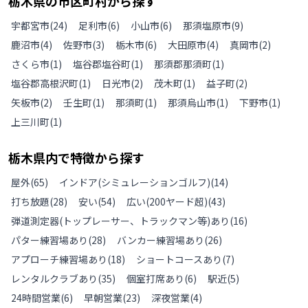
栃木県
の
市区町村から探す
宇都宮市
(
24
)
足利市
(
6
)
小山市
(
6
)
那須塩原市
(
9
)
鹿沼市
(
4
)
佐野市
(
3
)
栃木市
(
6
)
大田原市
(
4
)
真岡市
(
2
)
さくら市
(
1
)
塩谷郡塩谷町
(
1
)
那須郡那須町
(
1
)
塩谷郡高根沢町
(
1
)
日光市
(
2
)
茂木町
(
1
)
益子町
(
2
)
矢板市
(
2
)
壬生町
(
1
)
那須町
(
1
)
那須烏山市
(
1
)
下野市
(
1
)
上三川町
(
1
)
栃木県
内で特徴から探す
屋外
(
65
)
インドア(シミュレーションゴルフ)
(
14
)
打ち放題
(
28
)
安い
(
54
)
広い(200ヤード超)
(
43
)
弾道測定器(トップレーサー、トラックマン等)あり
(
16
)
パター練習場あり
(
28
)
バンカー練習場あり
(
26
)
アプローチ練習場あり
(
18
)
ショートコースあり
(
7
)
レンタルクラブあり
(
35
)
個室打席あり
(
6
)
駅近
(
5
)
24時間営業
(
6
)
早朝営業
(
23
)
深夜営業
(
4
)