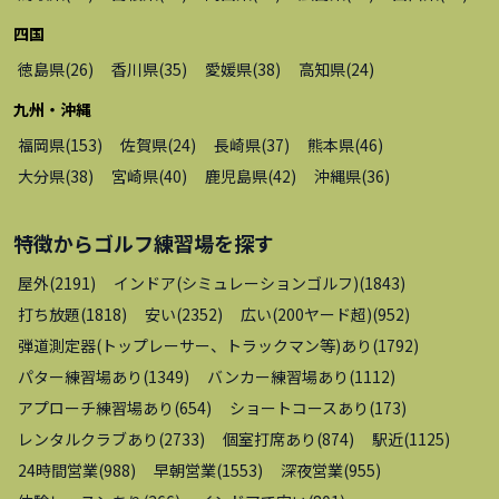
四国
徳島県
(
26
)
香川県
(
35
)
愛媛県
(
38
)
高知県
(
24
)
九州・沖縄
福岡県
(
153
)
佐賀県
(
24
)
長崎県
(
37
)
熊本県
(
46
)
大分県
(
38
)
宮崎県
(
40
)
鹿児島県
(
42
)
沖縄県
(
36
)
特徴から
ゴルフ練習場
を探す
屋外
(
2191
)
インドア(シミュレーションゴルフ)
(
1843
)
打ち放題
(
1818
)
安い
(
2352
)
広い(200ヤード超)
(
952
)
弾道測定器(トップレーサー、トラックマン等)あり
(
1792
)
パター練習場あり
(
1349
)
バンカー練習場あり
(
1112
)
アプローチ練習場あり
(
654
)
ショートコースあり
(
173
)
レンタルクラブあり
(
2733
)
個室打席あり
(
874
)
駅近
(
1125
)
24時間営業
(
988
)
早朝営業
(
1553
)
深夜営業
(
955
)