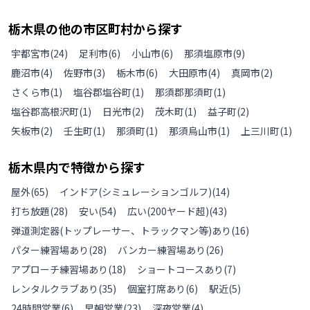
栃木県
の
他の
市区町村から探す
宇都宮市
(
24
)
足利市
(
6
)
小山市
(
6
)
那須塩原市
(
9
)
鹿沼市
(
4
)
佐野市
(
3
)
栃木市
(
6
)
大田原市
(
4
)
真岡市
(
2
)
さくら市
(
1
)
塩谷郡塩谷町
(
1
)
那須郡那須町
(
1
)
塩谷郡高根沢町
(
1
)
日光市
(
2
)
茂木町
(
1
)
益子町
(
2
)
矢板市
(
2
)
壬生町
(
1
)
那須町
(
1
)
那須烏山市
(
1
)
上三川町
(
1
)
栃木県
内で特徴から探す
屋外
(
65
)
インドア(シミュレーションゴルフ)
(
14
)
打ち放題
(
28
)
安い
(
54
)
広い(200ヤード超)
(
43
)
弾道測定器(トップレーサー、トラックマン等)あり
(
16
)
パター練習場あり
(
28
)
バンカー練習場あり
(
26
)
アプローチ練習場あり
(
18
)
ショートコースあり
(
7
)
レンタルクラブあり
(
35
)
個室打席あり
(
6
)
駅近
(
5
)
24時間営業
(
6
)
早朝営業
(
23
)
深夜営業
(
4
)