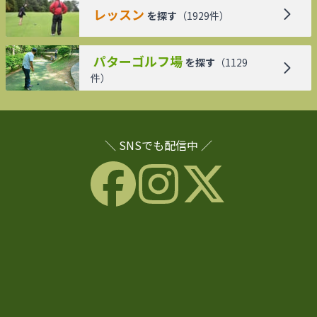
レッスン
を探す
（
1929
件）
パターゴルフ場
を探す
（
1129
件）
＼ SNSでも配信中 ／