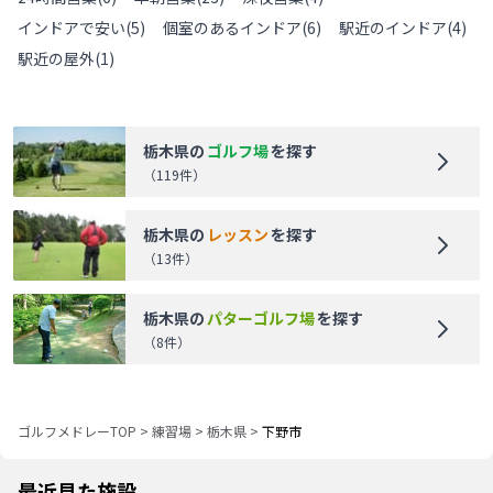
インドアで安い
(
5
)
個室のあるインドア
(
6
)
駅近のインドア
(
4
)
駅近の屋外
(
1
)
栃木県
の
ゴルフ場
を探す
（
119
件）
栃木県
の
レッスン
を探す
（
13
件）
栃木県
の
パターゴルフ場
を探す
（
8
件）
ゴルフメドレーTOP
>
練習場
>
栃木県
>
下野市
最近見た施設