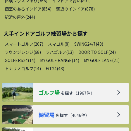
体験レッスンあり
(
366
)
インドアで安い
(
801
)
個室のあるインドア
(
854
)
駅近のインドア
(
878
)
駅近の屋外
(
244
)
大手インドアゴルフ練習場
から探す
スマートゴルフ
(
207
)
スマゴル
(
8
)
SWING24/7
(
43
)
ラウンジレンジ
(
68
)
ラハゴルフ
(
13
)
DOOR TO GOLF
(
24
)
GOLFERS24
(
14
)
MY GOLF RANGE
(
14
)
MY GOLF LANE
(
21
)
トナリノゴルフ
(
14
)
FiT24
(
43
)
ゴルフ場
を探す
（
1967
件）
練習場
を探す
（
4046
件）