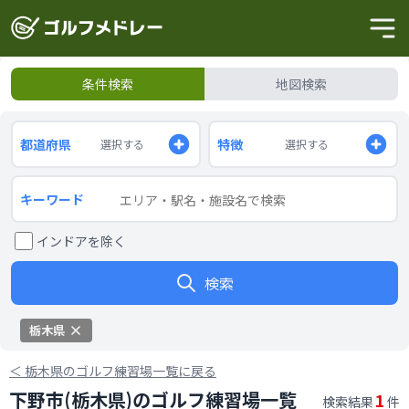
条件検索
地図検索
都道府県
特徴
選択する
選択する
キーワード
インドアを除く
検索
栃木県
＜
栃木県のゴルフ練習場一覧に戻る
下野市(栃木県)のゴルフ練習場一覧
1
検索結果
件