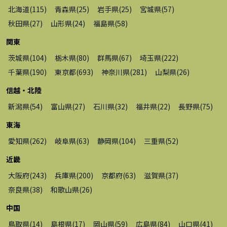
北海道
(
115
)
青森県
(
25
)
岩手県
(
25
)
宮城県
(
57
)
秋田県
(
27
)
山形県
(
24
)
福島県
(
58
)
関東
茨城県
(
104
)
栃木県
(
80
)
群馬県
(
67
)
埼玉県
(
222
)
千葉県
(
190
)
東京都
(
693
)
神奈川県
(
281
)
山梨県
(
26
)
信越・北陸
新潟県
(
54
)
富山県
(
27
)
石川県
(
32
)
福井県
(
22
)
長野県
(
75
)
東海
愛知県
(
262
)
岐阜県
(
63
)
静岡県
(
104
)
三重県
(
52
)
近畿
大阪府
(
243
)
兵庫県
(
200
)
京都府
(
63
)
滋賀県
(
37
)
奈良県
(
38
)
和歌山県
(
26
)
中国
鳥取県
(
14
)
島根県
(
17
)
岡山県
(
59
)
広島県
(
84
)
山口県
(
41
)