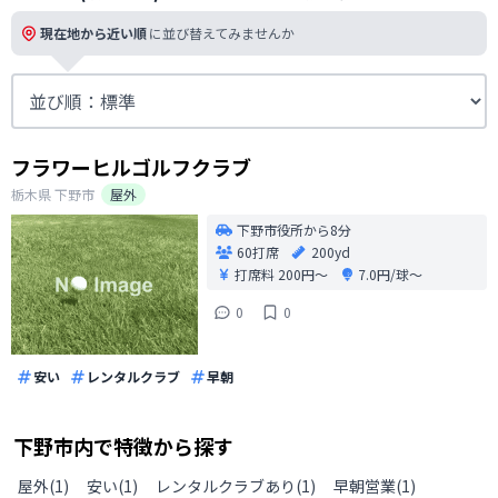
現在地から近い順
に並び替えてみませんか
フラワーヒルゴルフクラブ
栃木県
下野市
屋外
下野市役所から8分
60打席
200yd
打席料
200円〜
7.0円/球〜
0
0
安い
レンタルクラブ
早朝
下野市
内で特徴から探す
屋外
(
1
)
安い
(
1
)
レンタルクラブあり
(
1
)
早朝営業
(
1
)