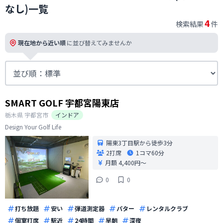
なし)一覧
4
検索結果
件
現在地から近い順
に並び替えてみませんか
SMART GOLF 宇都宮陽東店
栃木県
宇都宮市
インドア
Design Your Golf Life
陽東3丁目駅から徒歩3分
2打席
1コマ
60分
月額 4,400円〜
0
0
打ち放題
安い
弾道測定器
パター
レンタルクラブ
個室打席
駅近
24時間
早朝
深夜