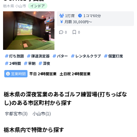
栃木県
小山市
インドア
1打席
1コマ
60分
月額 30,000円〜
0
0
打ち放題
弾道測定器
パター
レンタルクラブ
個室打席
24時間
早朝
深夜
営業時間
平日
24時間営業
土日祝
24時間営業
栃木県
の
深夜営業のあるゴルフ練習場(打ちっぱな
し)のある
市区町村から探す
宇都宮市
(
3
)
小山市
(
1
)
栃木県
内で特徴から探す