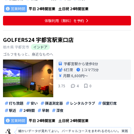
営業時間
平日
24時間営業
土日祝
24時間営業
体験利用（無料）を予約
GOLFERS24 宇都宮駅東口店
栃木県
宇都宮市
インドア
ゴルフをもっと、身近なものへ
宇都宮駅から徒歩8分
6打席
1コマ
75分
月額 6,600円〜
3.75
4
0
打ち放題
安い
弾道測定器
レンタルクラブ
個室打席
駅近
24時間
早朝
深夜
営業時間
平日
24時間営業
土日祝
24時間営業
細かいデータが見れてよい。 バーチャルコースをまわれるのもいい。 実践