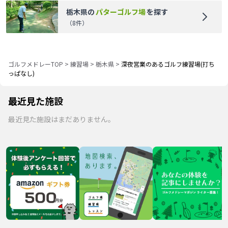
栃木県
の
パターゴルフ場
を探す
（
8
件）
ゴルフメドレーTOP
>
練習場
>
栃木県
>
深夜営業のあるゴルフ練習場(打ち
っぱなし)
最近見た施設
最近見た施設はまだありません。