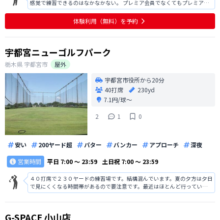
感覚で練習できるのはなかなかない。 プレミア会員でなくてもプレミアル
ームを使えるシステムが欲しい。 何人かでバーチャルコースをまわりたい
という需要はあると思う。 当然プレミア会員優先でいいが,空いてるときな
体験利用（無料）を予約
んかは別料金で使えるよう
宇都宮ニューゴルフパーク
栃木県
宇都宮市
屋外
宇都宮市役所から20分
40打席
230yd
7.1円/球〜
2
1
0
安い
200ヤード超
パター
バンカー
アプローチ
深夜
営業時間
平日
7:00 〜 23:59
土日祝
7:00 〜 23:59
４０打席で２３０ヤードの練習場です。結構混んでいます。夏の夕方は夕日
で見にくくなる時間帯があるので要注意です。最近はほとんど行っていな
いのですが、練習ボールは古いのがほとんどでした。（それでいかなくな
ったのですが…）
G-SPACE 小山店