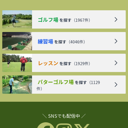
ゴルフ場
を探す
（
1967
件）
練習場
を探す
（
4046
件）
レッスン
を探す
（
1929
件）
パターゴルフ場
を探す
（
1129
件）
＼ SNSでも配信中 ／