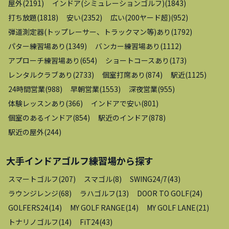
屋外
(
2191
)
インドア(シミュレーションゴルフ)
(
1843
)
打ち放題
(
1818
)
安い
(
2352
)
広い(200ヤード超)
(
952
)
弾道測定器(トップレーサー、トラックマン等)あり
(
1792
)
パター練習場あり
(
1349
)
バンカー練習場あり
(
1112
)
アプローチ練習場あり
(
654
)
ショートコースあり
(
173
)
レンタルクラブあり
(
2733
)
個室打席あり
(
874
)
駅近
(
1125
)
24時間営業
(
988
)
早朝営業
(
1553
)
深夜営業
(
955
)
体験レッスンあり
(
366
)
インドアで安い
(
801
)
個室のあるインドア
(
854
)
駅近のインドア
(
878
)
駅近の屋外
(
244
)
大手インドアゴルフ練習場
から探す
スマートゴルフ
(
207
)
スマゴル
(
8
)
SWING24/7
(
43
)
ラウンジレンジ
(
68
)
ラハゴルフ
(
13
)
DOOR TO GOLF
(
24
)
GOLFERS24
(
14
)
MY GOLF RANGE
(
14
)
MY GOLF LANE
(
21
)
トナリノゴルフ
(
14
)
FiT24
(
43
)