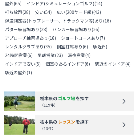
屋外
(
65
)
インドア(シミュレーションゴルフ)
(
14
)
打ち放題
(
28
)
安い
(
54
)
広い(200ヤード超)
(
43
)
弾道測定器(トップレーサー、トラックマン等)あり
(
16
)
パター練習場あり
(
28
)
バンカー練習場あり
(
26
)
アプローチ練習場あり
(
18
)
ショートコースあり
(
7
)
レンタルクラブあり
(
35
)
個室打席あり
(
6
)
駅近
(
5
)
24時間営業
(
6
)
早朝営業
(
23
)
深夜営業
(
4
)
インドアで安い
(
5
)
個室のあるインドア
(
6
)
駅近のインドア
(
4
)
駅近の屋外
(
1
)
栃木県
の
ゴルフ場
を探す
（
119
件）
栃木県
の
レッスン
を探す
（
13
件）