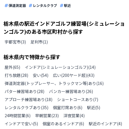
弾道測定器
レンタルクラブ
駅近
栃木県
の
駅近インドアゴルフ練習場(シミュレーショ
ンゴルフ)のある
市区町村から探す
宇都宮市
(
3
)
足利市
(
1
)
栃木県
内で特徴から探す
屋外
(
65
)
インドア(シミュレーションゴルフ)
(
14
)
打ち放題
(
28
)
安い
(
54
)
広い(200ヤード超)
(
43
)
弾道測定器(トップレーサー、トラックマン等)あり
(
16
)
パター練習場あり
(
28
)
バンカー練習場あり
(
26
)
アプローチ練習場あり
(
18
)
ショートコースあり
(
7
)
レンタルクラブあり
(
35
)
個室打席あり
(
6
)
駅近
(
5
)
24時間営業
(
6
)
早朝営業
(
23
)
深夜営業
(
4
)
インドアで安い
(
5
)
個室のあるインドア
(
6
)
駅近のインドア
(
4
)