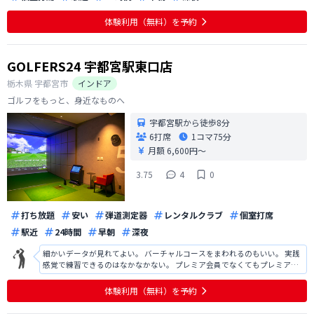
体験利用（無料）を予約
GOLFERS24 宇都宮駅東口店
栃木県
宇都宮市
インドア
ゴルフをもっと、身近なものへ
宇都宮駅から徒歩8分
6打席
1コマ
75分
月額 6,600円〜
3.75
4
0
打ち放題
安い
弾道測定器
レンタルクラブ
個室打席
駅近
24時間
早朝
深夜
細かいデータが見れてよい。 バーチャルコースをまわれるのもいい。 実践
感覚で練習できるのはなかなかない。 プレミア会員でなくてもプレミアル
ームを使えるシステムが欲しい。 何人かでバーチャルコースをまわりたい
という需要はあると思う。 当然プレミア会員優先でいいが,空いてるときな
体験利用（無料）を予約
んかは別料金で使えるよう