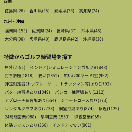
四国
徳島県
(
26
)
香川県
(
35
)
愛媛県
(
38
)
高知県
(
24
)
九州・沖縄
福岡県
(
153
)
佐賀県
(
24
)
長崎県
(
37
)
熊本県
(
46
)
大分県
(
38
)
宮崎県
(
40
)
鹿児島県
(
42
)
沖縄県
(
36
)
特徴から
ゴルフ練習場
を探す
屋外
(
2191
)
インドア(シミュレーションゴルフ)
(
1843
)
打ち放題
(
1818
)
安い
(
2352
)
広い(200ヤード超)
(
952
)
弾道測定器(トップレーサー、トラックマン等)あり
(
1792
)
パター練習場あり
(
1349
)
バンカー練習場あり
(
1112
)
アプローチ練習場あり
(
654
)
ショートコースあり
(
173
)
レンタルクラブあり
(
2733
)
個室打席あり
(
874
)
駅近
(
1125
)
24時間営業
(
988
)
早朝営業
(
1553
)
深夜営業
(
955
)
体験レッスンあり
(
366
)
インドアで安い
(
801
)