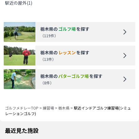
駅近の屋外
(
1
)
栃木県
の
ゴルフ場
を探す
（
119
件）
栃木県
の
レッスン
を探す
（
13
件）
栃木県
の
パターゴルフ場
を探す
（
8
件）
ゴルフメドレーTOP
>
練習場
>
栃木県
>
駅近インドアゴルフ練習場(シミュ
レーションゴルフ)
最近見た施設