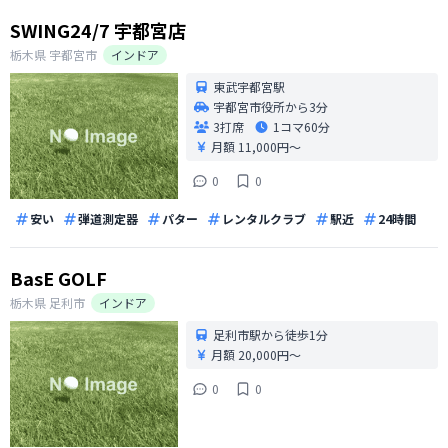
SWING24/7 宇都宮店
栃木県
宇都宮市
インドア
東武宇都宮駅
宇都宮市役所から3分
3打席
1コマ
60分
月額 11,000円〜
0
0
安い
弾道測定器
パター
レンタルクラブ
駅近
24時間
BasE GOLF
栃木県
足利市
インドア
足利市駅から徒歩1分
月額 20,000円〜
0
0