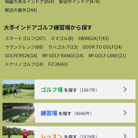
個室のあるインドア
(
854
)
駅近のインドア
(
878
)
駅近の屋外
(
244
)
大手インドアゴルフ練習場
から探す
スマートゴルフ
(
207
)
スマゴル
(
8
)
SWING24/7
(
43
)
ラウンジレンジ
(
68
)
ラハゴルフ
(
13
)
DOOR TO GOLF
(
24
)
GOLFERS24
(
14
)
MY GOLF RANGE
(
14
)
MY GOLF LANE
(
21
)
トナリノゴルフ
(
14
)
FiT24
(
43
)
ゴルフ場
を探す
（
1967
件）
練習場
を探す
（
4046
件）
レッスン
を探す
（
1929
件）