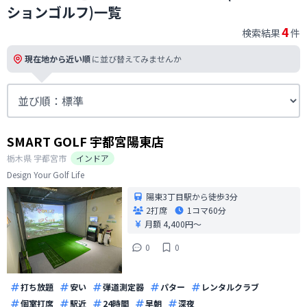
ションゴルフ)一覧
4
検索結果
件
現在地から近い順
に並び替えてみませんか
SMART GOLF 宇都宮陽東店
栃木県
宇都宮市
インドア
Design Your Golf Life
陽東3丁目駅から徒歩3分
2打席
1コマ
60分
月額 4,400円〜
0
0
打ち放題
安い
弾道測定器
パター
レンタルクラブ
個室打席
駅近
24時間
早朝
深夜