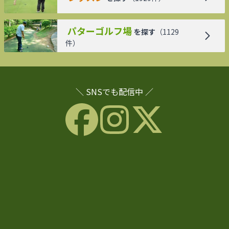
パターゴルフ場
を探す
（
1129
件）
＼ SNSでも配信中 ／