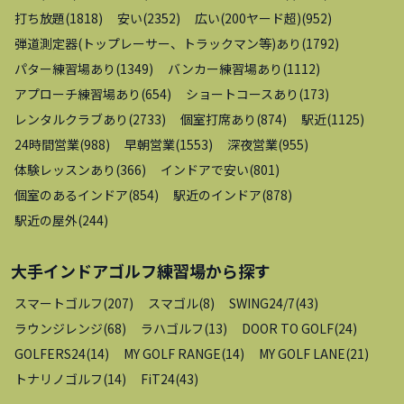
打ち放題
(
1818
)
安い
(
2352
)
広い(200ヤード超)
(
952
)
弾道測定器(トップレーサー、トラックマン等)あり
(
1792
)
パター練習場あり
(
1349
)
バンカー練習場あり
(
1112
)
アプローチ練習場あり
(
654
)
ショートコースあり
(
173
)
レンタルクラブあり
(
2733
)
個室打席あり
(
874
)
駅近
(
1125
)
24時間営業
(
988
)
早朝営業
(
1553
)
深夜営業
(
955
)
体験レッスンあり
(
366
)
インドアで安い
(
801
)
個室のあるインドア
(
854
)
駅近のインドア
(
878
)
駅近の屋外
(
244
)
大手インドアゴルフ練習場
から探す
スマートゴルフ
(
207
)
スマゴル
(
8
)
SWING24/7
(
43
)
ラウンジレンジ
(
68
)
ラハゴルフ
(
13
)
DOOR TO GOLF
(
24
)
GOLFERS24
(
14
)
MY GOLF RANGE
(
14
)
MY GOLF LANE
(
21
)
トナリノゴルフ
(
14
)
FiT24
(
43
)