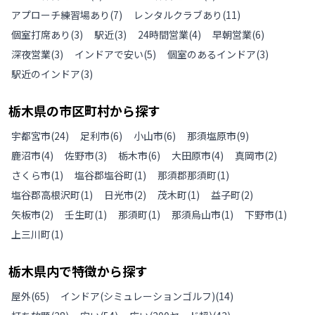
アプローチ練習場あり
(
7
)
レンタルクラブあり
(
11
)
個室打席あり
(
3
)
駅近
(
3
)
24時間営業
(
4
)
早朝営業
(
6
)
深夜営業
(
3
)
インドアで安い
(
5
)
個室のあるインドア
(
3
)
駅近のインドア
(
3
)
栃木県
の
市区町村から探す
宇都宮市
(
24
)
足利市
(
6
)
小山市
(
6
)
那須塩原市
(
9
)
鹿沼市
(
4
)
佐野市
(
3
)
栃木市
(
6
)
大田原市
(
4
)
真岡市
(
2
)
さくら市
(
1
)
塩谷郡塩谷町
(
1
)
那須郡那須町
(
1
)
塩谷郡高根沢町
(
1
)
日光市
(
2
)
茂木町
(
1
)
益子町
(
2
)
矢板市
(
2
)
壬生町
(
1
)
那須町
(
1
)
那須烏山市
(
1
)
下野市
(
1
)
上三川町
(
1
)
栃木県
内で特徴から探す
屋外
(
65
)
インドア(シミュレーションゴルフ)
(
14
)