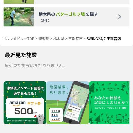
栃木県
の
パターゴルフ場
を探す
（
8
件）
ゴルフメドレーTOP
>
練習場
>
栃木県
>
宇都宮市
>
SWING24/7 宇都宮店
最近見た施設
最近見た施設はまだありません。