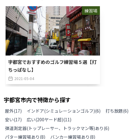
練習場
宇都宮でおすすめのゴルフ練習場５選【打
ちっぱなし】
2021-05-04
宇都宮市
内で特徴から探す
屋外
(
17
)
インドア(シミュレーションゴルフ)
(
6
)
打ち放題
(
6
)
安い
(
17
)
広い(200ヤード超)
(
11
)
弾道測定器(トップレーサー、トラックマン等)あり
(
6
)
パター練習場あり
(
8
)
バンカー練習場あり
(
8
)