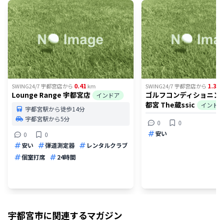
0.41
1.3
SWING24/7 宇都宮店
から
km
SWING24/7 宇都宮店
から
Lounge Range 宇都宮店
ゴルフコンディショニ
インドア
都宮 The蔵ssic
インド
宇都宮駅から徒歩14分
宇都宮駅から5分
0
0
安い
0
0
安い
弾道測定器
レンタルクラブ
個室打席
24時間
宇都宮市
に関連するマガジン