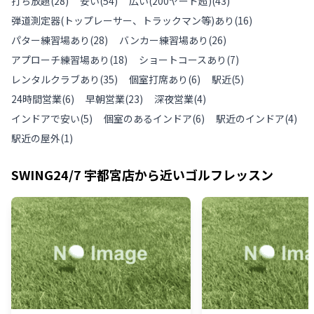
打ち放題
(
28
)
安い
(
54
)
広い(200ヤード超)
(
43
)
弾道測定器(トップレーサー、トラックマン等)あり
(
16
)
パター練習場あり
(
28
)
バンカー練習場あり
(
26
)
アプローチ練習場あり
(
18
)
ショートコースあり
(
7
)
レンタルクラブあり
(
35
)
個室打席あり
(
6
)
駅近
(
5
)
24時間営業
(
6
)
早朝営業
(
23
)
深夜営業
(
4
)
インドアで安い
(
5
)
個室のあるインドア
(
6
)
駅近のインドア
(
4
)
駅近の屋外
(
1
)
SWING24/7 宇都宮店
から近いゴルフレッスン