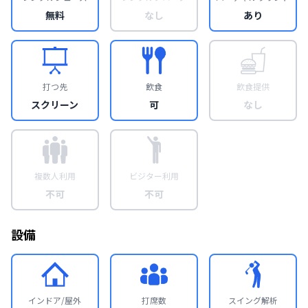
無料
なし
あり
打つ先
飲食
飲食提供
スクリーン
可
なし
複数人利用
ビジター利用
不可
不可
設備
インドア/屋外
打席数
スイング解析