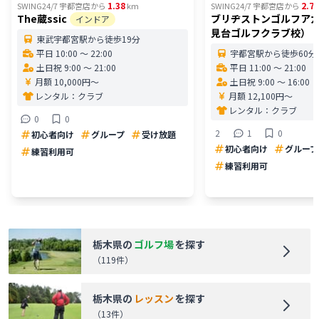
1.38
2.71
SWING24/7 宇都宮店
から
km
SWING24/7 宇都宮店
から
The蔵ssic
ブリヂストンゴルフア
インドア
見台ゴルフクラブ校）
東武宇都宮駅から徒歩19分
平日 10:00 〜 22:00
宇都宮駅から徒歩60分
土日祝 9:00 〜 21:00
平日 11:00 〜 21:00
月額 10,000円〜
土日祝 9:00 〜 16:00
レンタル：
クラブ
月額 12,100円〜
レンタル：
クラブ
0
0
2
1
0
初心者向け
グループ
受け放題
初心者向け
グループ
練習利用可
練習利用可
栃木県
の
ゴルフ場
を探す
（
119
件）
栃木県
の
レッスン
を探す
（
13
件）