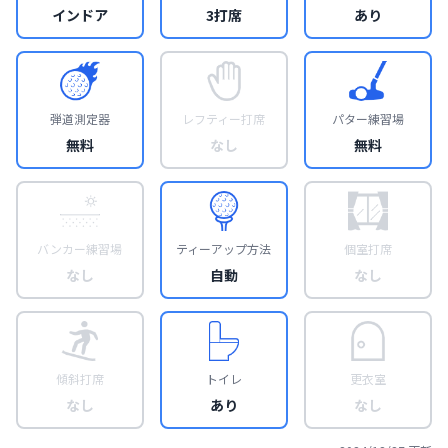
インドア
3打席
あり
弾道測定器
レフティー打席
パター練習場
無料
なし
無料
バンカー練習場
ティーアップ方法
個室打席
なし
自動
なし
傾斜打席
トイレ
更衣室
なし
あり
なし