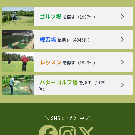
ゴルフ場
を探す
（
1967
件）
練習場
を探す
（
4046
件）
レッスン
を探す
（
1929
件）
パターゴルフ場
を探す
（
1129
件）
＼ SNSでも配信中 ／