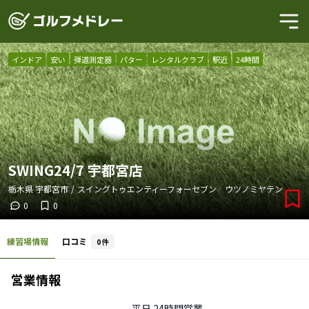
インドア
安い
弾道測定器
パター
レンタルクラブ
駅近
24時間
SWING24/7 宇都宮店
栃木県
宇都宮市
/
スイングトゥエンティーフォーセブン ウツノミヤテン
0
0
練習場情報
口コミ
0
件
営業情報
平日
24時間営業