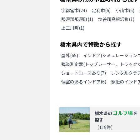
宇都宮市
(
24
)
足利市
(
6
)
小山市
(
6
)
那須郡那須町
(
1
)
塩谷郡高根沢町
(
1
)
上三川町
(
1
)
栃木県
内で特徴から探す
屋外
(
65
)
インドア(シミュレーションゴ
弾道測定器(トップレーサー、トラックマ
ショートコースあり
(
7
)
レンタルクラ
個室のあるインドア
(
6
)
駅近のインド
ゴルフ場
栃木県
の
を
探す
（
119
件）