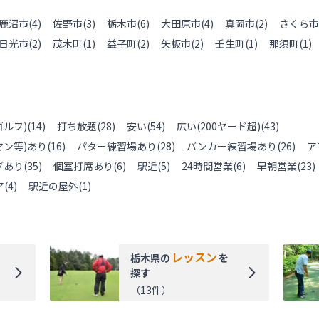
鹿沼市
(
4
)
佐野市
(
3
)
栃木市
(
6
)
大田原市
(
4
)
真岡市
(
2
)
さくら市
日光市
(
2
)
茂木町
(
1
)
益子町
(
2
)
矢板市
(
2
)
壬生町
(
1
)
那須町
(
1
)
ルフ)
(
14
)
打ち放題
(
28
)
安い
(
54
)
広い(200ヤード超)
(
43
)
ン等)あり
(
16
)
パター練習場あり
(
28
)
バンカー練習場あり
(
26
)
ア
ブあり
(
35
)
個室打席あり
(
6
)
駅近
(
5
)
24時間営業
(
6
)
早朝営業
(
23
)
ア
(
4
)
駅近の屋外
(
1
)
レッスン
栃木県
の
を
探す
（
13
件）