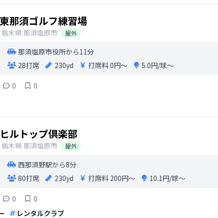
東那須ゴルフ練習場
栃木県
那須塩原市
屋外
那須塩原市役所から11分
28打席
230yd
打席料
0円〜
5.0円/球〜
0
0
ヒルトップ倶楽部
栃木県
那須塩原市
屋外
西那須野駅から8分
80打席
230yd
打席料
200円〜
10.1円/球〜
0
0
ー
レンタルクラブ