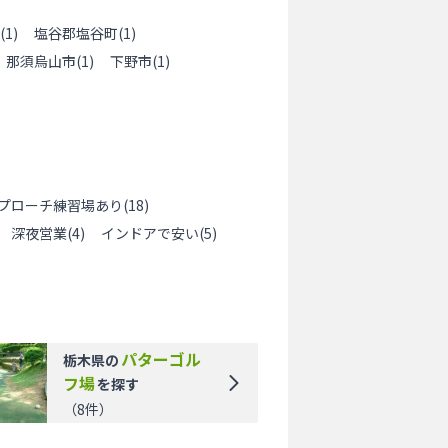
(
1
)
塩谷郡塩谷町
(
1
)
那須烏山市
(
1
)
下野市
(
1
)
プローチ練習場あり
(
18
)
深夜営業
(
4
)
インドアで安い
(
5
)
パターゴル
栃木県
の
フ場
を探す
（
8
件）