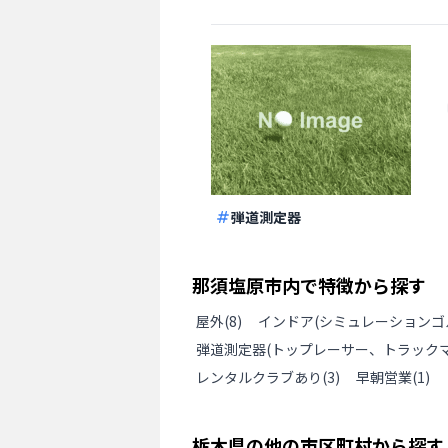
弾道測定器
那須塩原市
内で特徴から探す
屋外
(
8
)
インドア(シミュレーションゴ
弾道測定器(トップレーサー、トラックマ
レンタルクラブあり
(
3
)
早朝営業
(
1
)
栃木県
の
他の
市区町村から探す