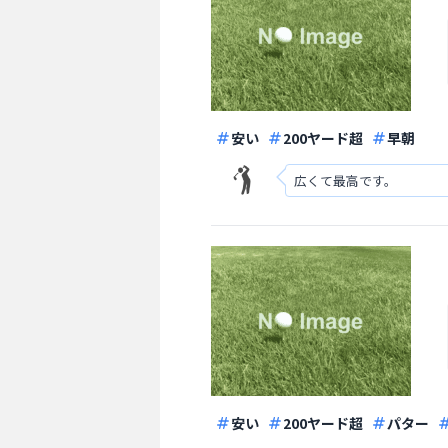
安い
200ヤード超
早朝
広くて最高です。
安い
200ヤード超
パター