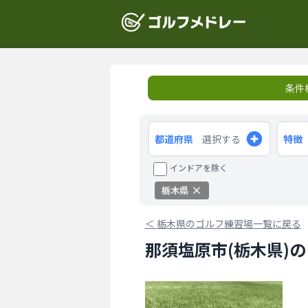
条件
都道府県
選択する
特徴
インドアを除く
栃木県
＜
栃木県のゴルフ練習場一覧に戻る
那須塩原市(栃木県)