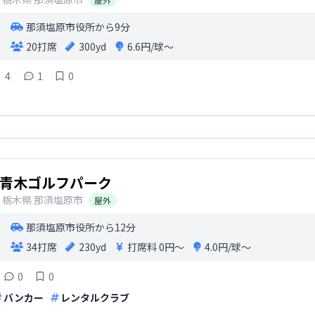
那須塩原市役所から9分
20打席
300yd
6.6円/球〜
4
1
0
青木ゴルフパーク
栃木県
那須塩原市
屋外
那須塩原市役所から12分
34打席
230yd
打席料
0円〜
4.0円/球〜
0
0
バンカー
レンタルクラブ