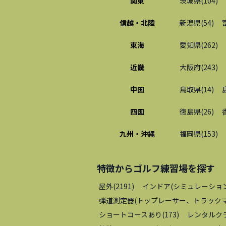
関東
茨城県
(
104
)
信越・北陸
新潟県
(
54
)
東海
愛知県
(
262
)
近畿
大阪府
(
243
)
中国
鳥取県
(
14
)
四国
徳島県
(
26
)
九州・沖縄
福岡県
(
153
)
特徴から
ゴルフ練習場
を探す
屋外
(
2191
)
インドア(シミュレーショ
弾道測定器(トップレーサー、トラックマ
ショートコースあり
(
173
)
レンタルク