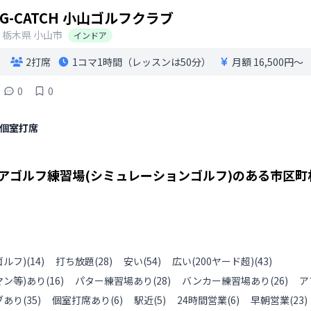
G-CATCH 小山ゴルフクラブ
栃木県
小山市
インドア
2打席
1コマ
1時間（レッスンは50分）
月額 16,500円〜
0
0
個室打席
アゴルフ練習場(シミュレーションゴルフ)のある
市区町
ルフ)
(
14
)
打ち放題
(
28
)
安い
(
54
)
広い(200ヤード超)
(
43
)
ン等)あり
(
16
)
パター練習場あり
(
28
)
バンカー練習場あり
(
26
)
ア
ブあり
(
35
)
個室打席あり
(
6
)
駅近
(
5
)
24時間営業
(
6
)
早朝営業
(
23
)