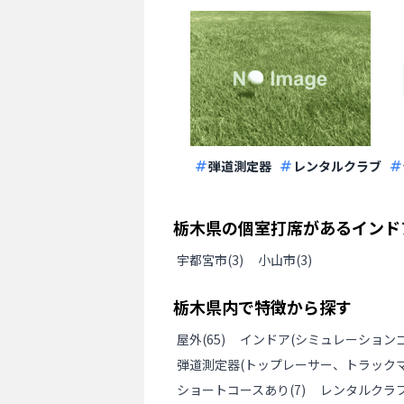
弾道測定器
レンタルクラブ
栃木県
の
個室打席があるインド
宇都宮市
(
3
)
小山市
(
3
)
栃木県
内で特徴から探す
屋外
(
65
)
インドア(シミュレーションゴ
弾道測定器(トップレーサー、トラックマ
ショートコースあり
(
7
)
レンタルクラ