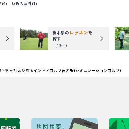
ア
(
4
)
駅近の屋外
(
1
)
レッスン
栃木県
の
を
探す
（
13
件）
県
>
個室打席があるインドアゴルフ練習場(シミュレーションゴルフ)