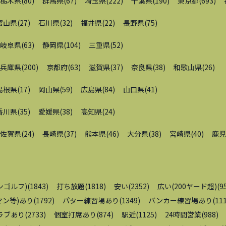
栃木県
(
80
)
群馬県
(
67
)
埼玉県
(
222
)
千葉県
(
190
)
東京都
(
693
)
富山県
(
27
)
石川県
(
32
)
福井県
(
22
)
長野県
(
75
)
岐阜県
(
63
)
静岡県
(
104
)
三重県
(
52
)
兵庫県
(
200
)
京都府
(
63
)
滋賀県
(
37
)
奈良県
(
38
)
和歌山県
(
26
)
島根県
(
17
)
岡山県
(
59
)
広島県
(
84
)
山口県
(
41
)
香川県
(
35
)
愛媛県
(
38
)
高知県
(
24
)
佐賀県
(
24
)
長崎県
(
37
)
熊本県
(
46
)
大分県
(
38
)
宮崎県
(
40
)
鹿児
ンゴルフ)
(
1843
)
打ち放題
(
1818
)
安い
(
2352
)
広い(200ヤード超)
(
9
ン等)あり
(
1792
)
パター練習場あり
(
1349
)
バンカー練習場あり
(
11
ラブあり
(
2733
)
個室打席あり
(
874
)
駅近
(
1125
)
24時間営業
(
988
)