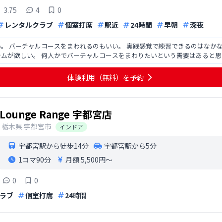
3.75
4
0
レンタルクラブ
個室打席
駅近
24時間
早朝
深夜
。 バーチャルコースをまわれるのもいい。 実践感覚で練習できるのはなか
ムが欲しい。 何人かでバーチャルコースをまわりたいという需要はあると思
金で使えるよう
体験利用（無料）を予約
Lounge Range 宇都宮店
栃木県
宇都宮市
インドア
宇都宮駅から徒歩14分
宇都宮駅から5分
1コマ
90分
月額 5,500円〜
0
0
ラブ
個室打席
24時間