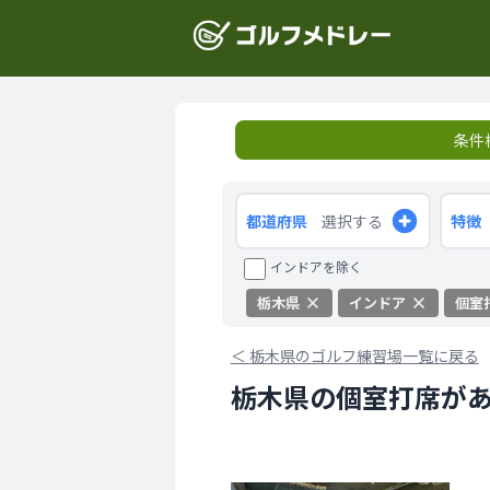
条件
都道府県
選択する
特徴
インドアを除く
栃木県
インドア
個室
＜
栃木県のゴルフ練習場一覧に戻る
栃木県の個室打席があ