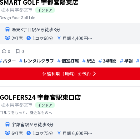
SMART GOLF 宇都宮陽東店
栃木県
宇都宮市
インドア
Design Your Golf Life
陽東3丁目駅から徒歩3分
2打席
1コマ
60分
月額 4,400円〜
0
0
パター
レンタルクラブ
個室打席
駅近
24時間
早朝
体験利用（無料）を予約
GOLFERS24 宇都宮駅東口店
栃木県
宇都宮市
インドア
ゴルフをもっと、身近なものへ
宇都宮駅から徒歩8分
6打席
1コマ
75分
月額 6,600円〜