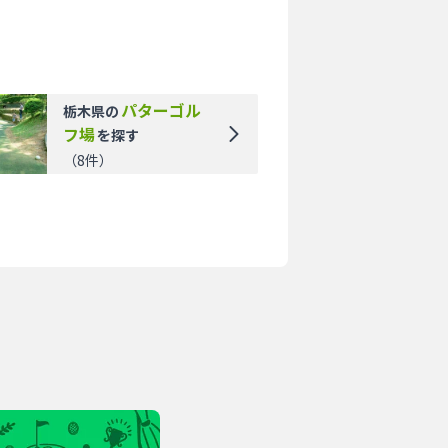
パターゴル
栃木県
の
フ場
を探す
（
8
件）