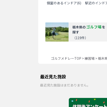
個室のあるインドア
(
6
)
駅近のインド
ゴルフ場
栃木県
の
を
探す
（
119
件）
ゴルフメドレーTOP
>
練習場
>
栃木
最近見た施設
最近見た施設はまだありません。