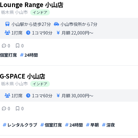
Lounge Range 小山店
栃木県
小山市
インドア
小山駅から徒歩27分
小山市役所から7分
1打席
1コマ
90分
月額 22,000円〜
0
0
個室打席
24時間
G-SPACE 小山店
栃木県
小山市
インドア
1打席
1コマ
60分
月額 30,000円〜
0
0
レンタルクラブ
個室打席
24時間
早朝
深夜