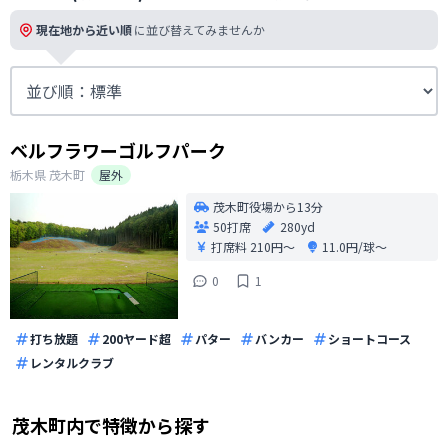
現在地から近い順
に並び替えてみませんか
ベルフラワーゴルフパーク
栃木県
茂木町
屋外
茂木町役場から13分
50打席
280yd
打席料
210円〜
11.0円/球〜
0
1
打ち放題
200ヤード超
パター
バンカー
ショートコース
レンタルクラブ
茂木町
内で特徴から探す