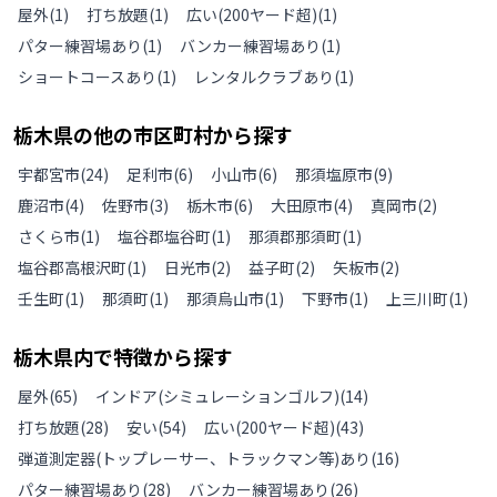
屋外
(
1
)
打ち放題
(
1
)
広い(200ヤード超)
(
1
)
パター練習場あり
(
1
)
バンカー練習場あり
(
1
)
ショートコースあり
(
1
)
レンタルクラブあり
(
1
)
栃木県
の
他の
市区町村から探す
宇都宮市
(
24
)
足利市
(
6
)
小山市
(
6
)
那須塩原市
(
9
)
鹿沼市
(
4
)
佐野市
(
3
)
栃木市
(
6
)
大田原市
(
4
)
真岡市
(
2
)
さくら市
(
1
)
塩谷郡塩谷町
(
1
)
那須郡那須町
(
1
)
塩谷郡高根沢町
(
1
)
日光市
(
2
)
益子町
(
2
)
矢板市
(
2
)
壬生町
(
1
)
那須町
(
1
)
那須烏山市
(
1
)
下野市
(
1
)
上三川町
(
1
)
栃木県
内で特徴から探す
屋外
(
65
)
インドア(シミュレーションゴルフ)
(
14
)
打ち放題
(
28
)
安い
(
54
)
広い(200ヤード超)
(
43
)
弾道測定器(トップレーサー、トラックマン等)あり
(
16
)
パター練習場あり
(
28
)
バンカー練習場あり
(
26
)