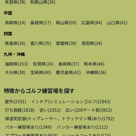
奈良県
(
38
)
和歌山県
(
26
)
中国
鳥取県
(
14
)
島根県
(
17
)
岡山県
(
59
)
広島県
(
84
)
山口県
(
41
)
四国
徳島県
(
26
)
香川県
(
35
)
愛媛県
(
38
)
高知県
(
24
)
九州・沖縄
福岡県
(
153
)
佐賀県
(
24
)
長崎県
(
37
)
熊本県
(
46
)
大分県
(
38
)
宮崎県
(
40
)
鹿児島県
(
42
)
沖縄県
(
36
)
特徴から
ゴルフ練習場
を探す
屋外
(
2191
)
インドア(シミュレーションゴルフ)
(
1843
)
打ち放題
(
1818
)
安い
(
2352
)
広い(200ヤード超)
(
952
)
弾道測定器(トップレーサー、トラックマン等)あり
(
1792
)
パター練習場あり
(
1349
)
バンカー練習場あり
(
1112
)
アプローチ練習場あり
(
654
)
ショートコースあり
(
173
)