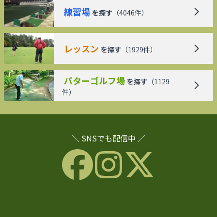
練習場
を探す
（
4046
件）
レッスン
を探す
（
1929
件）
パターゴルフ場
を探す
（
1129
件）
＼ SNSでも配信中 ／