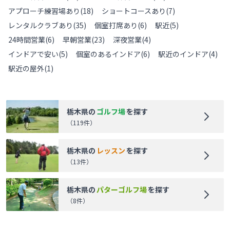
アプローチ練習場あり
(
18
)
ショートコースあり
(
7
)
レンタルクラブあり
(
35
)
個室打席あり
(
6
)
駅近
(
5
)
24時間営業
(
6
)
早朝営業
(
23
)
深夜営業
(
4
)
インドアで安い
(
5
)
個室のあるインドア
(
6
)
駅近のインドア
(
4
)
駅近の屋外
(
1
)
栃木県
の
ゴルフ場
を探す
（
119
件）
栃木県
の
レッスン
を探す
（
13
件）
栃木県
の
パターゴルフ場
を探す
（
8
件）