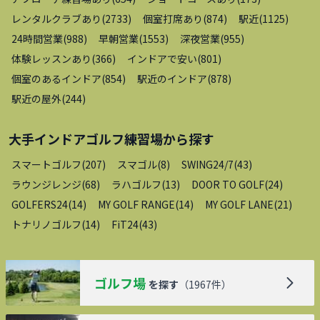
レンタルクラブあり
(
2733
)
個室打席あり
(
874
)
駅近
(
1125
)
24時間営業
(
988
)
早朝営業
(
1553
)
深夜営業
(
955
)
体験レッスンあり
(
366
)
インドアで安い
(
801
)
個室のあるインドア
(
854
)
駅近のインドア
(
878
)
駅近の屋外
(
244
)
大手インドアゴルフ練習場
から探す
スマートゴルフ
(
207
)
スマゴル
(
8
)
SWING24/7
(
43
)
ラウンジレンジ
(
68
)
ラハゴルフ
(
13
)
DOOR TO GOLF
(
24
)
GOLFERS24
(
14
)
MY GOLF RANGE
(
14
)
MY GOLF LANE
(
21
)
トナリノゴルフ
(
14
)
FiT24
(
43
)
ゴルフ場
を探す
（
1967
件）