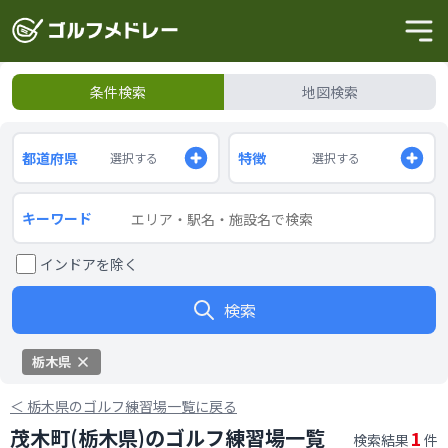
条件検索
地図検索
都道府県
特徴
選択する
選択する
キーワード
インドアを除く
検索
栃木県
＜
栃木県のゴルフ練習場一覧に戻る
茂木町(栃木県)のゴルフ練習場一覧
1
検索結果
件