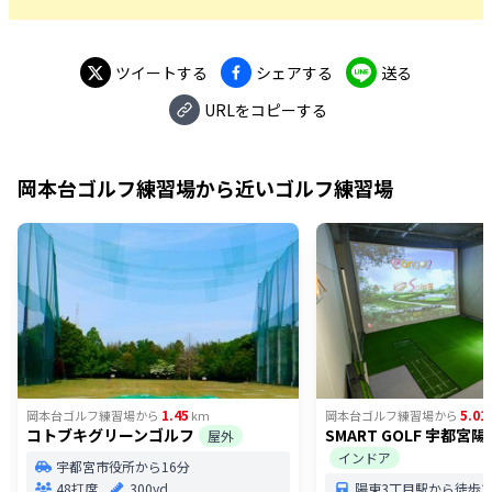
ツイートする
シェアする
送る
URLをコピーする
岡本台ゴルフ練習場
から近いゴルフ練習場
1.45
5.01
岡本台ゴルフ練習場
から
km
岡本台ゴルフ練習場
から
コトブキグリーンゴルフ
SMART GOLF 宇都宮
屋外
インドア
宇都宮市役所から16分
48打席
300yd
陽東3丁目駅から徒歩3