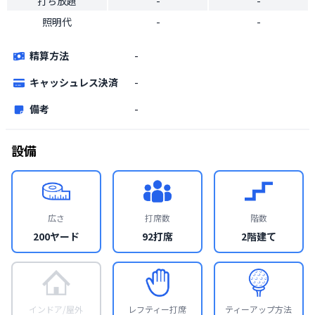
打ち放題
-
-
照明代
-
-
精算方法
-
キャッシュレス決済
-
備考
-
設備
広さ
打席数
階数
200ヤード
92打席
2階建て
インドア/屋外
レフティー打席
ティーアップ方法