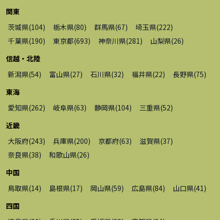
関東
茨城県
(
104
)
栃木県
(
80
)
群馬県
(
67
)
埼玉県
(
222
)
千葉県
(
190
)
東京都
(
693
)
神奈川県
(
281
)
山梨県
(
26
)
信越・北陸
新潟県
(
54
)
富山県
(
27
)
石川県
(
32
)
福井県
(
22
)
長野県
(
75
)
東海
愛知県
(
262
)
岐阜県
(
63
)
静岡県
(
104
)
三重県
(
52
)
近畿
大阪府
(
243
)
兵庫県
(
200
)
京都府
(
63
)
滋賀県
(
37
)
奈良県
(
38
)
和歌山県
(
26
)
中国
鳥取県
(
14
)
島根県
(
17
)
岡山県
(
59
)
広島県
(
84
)
山口県
(
41
)
四国