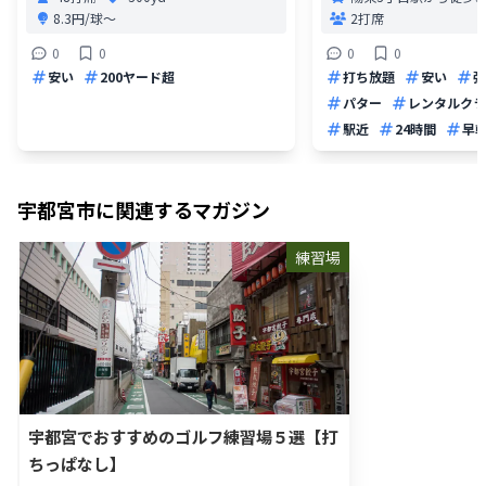
8.3円/球〜
2打席
0
0
0
0
安い
200ヤード超
打ち放題
安い
弾
パター
レンタルクラ
駅近
24時間
早
宇都宮市
に関連するマガジン
練習場
宇都宮でおすすめのゴルフ練習場５選【打
ちっぱなし】