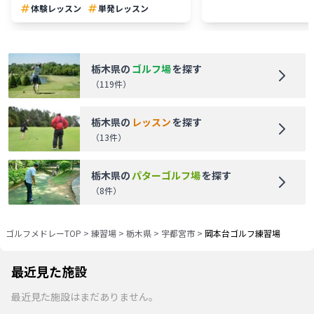
体験レッスン
単発レッスン
栃木県
の
ゴルフ場
を探す
（
119
件）
栃木県
の
レッスン
を探す
（
13
件）
栃木県
の
パターゴルフ場
を探す
（
8
件）
ゴルフメドレーTOP
>
練習場
>
栃木県
>
宇都宮市
>
岡本台ゴルフ練習場
最近見た施設
最近見た施設はまだありません。