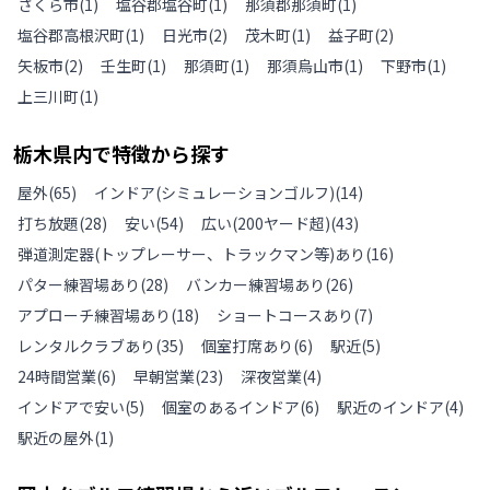
さくら市
(
1
)
塩谷郡塩谷町
(
1
)
那須郡那須町
(
1
)
塩谷郡高根沢町
(
1
)
日光市
(
2
)
茂木町
(
1
)
益子町
(
2
)
矢板市
(
2
)
壬生町
(
1
)
那須町
(
1
)
那須烏山市
(
1
)
下野市
(
1
)
上三川町
(
1
)
栃木県
内で特徴から探す
屋外
(
65
)
インドア(シミュレーションゴルフ)
(
14
)
打ち放題
(
28
)
安い
(
54
)
広い(200ヤード超)
(
43
)
弾道測定器(トップレーサー、トラックマン等)あり
(
16
)
パター練習場あり
(
28
)
バンカー練習場あり
(
26
)
アプローチ練習場あり
(
18
)
ショートコースあり
(
7
)
レンタルクラブあり
(
35
)
個室打席あり
(
6
)
駅近
(
5
)
24時間営業
(
6
)
早朝営業
(
23
)
深夜営業
(
4
)
インドアで安い
(
5
)
個室のあるインドア
(
6
)
駅近のインドア
(
4
)
駅近の屋外
(
1
)