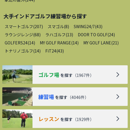
大手インドアゴルフ練習場
から探す
スマートゴルフ
(
207
)
スマゴル
(
8
)
SWING24/7
(
43
)
ラウンジレンジ
(
68
)
ラハゴルフ
(
13
)
DOOR TO GOLF
(
24
)
GOLFERS24
(
14
)
MY GOLF RANGE
(
14
)
MY GOLF LANE
(
21
)
トナリノゴルフ
(
14
)
FiT24
(
43
)
ゴルフ場
を探す
（
1967
件）
練習場
を探す
（
4046
件）
レッスン
を探す
（
1929
件）