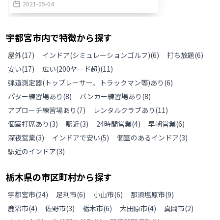
2021-05-04
宇都宮市
内で特徴から探す
屋外
(
17
)
インドア(シミュレーションゴルフ)
(
6
)
打ち放題
(
6
)
安い
(
17
)
広い(200ヤード超)
(
11
)
弾道測定器(トップレーサー、トラックマン等)あり
(
6
)
パター練習場あり
(
8
)
バンカー練習場あり
(
8
)
アプローチ練習場あり
(
7
)
レンタルクラブあり
(
11
)
個室打席あり
(
3
)
駅近
(
3
)
24時間営業
(
4
)
早朝営業
(
6
)
深夜営業
(
3
)
インドアで安い
(
5
)
個室のあるインドア
(
3
)
駅近のインドア
(
3
)
栃木県
の
市区町村から探す
宇都宮市
(
24
)
足利市
(
6
)
小山市
(
6
)
那須塩原市
(
9
)
鹿沼市
(
4
)
佐野市
(
3
)
栃木市
(
6
)
大田原市
(
4
)
真岡市
(
2
)