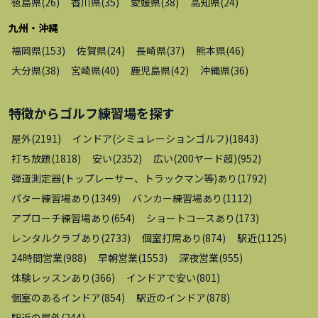
徳島県
(
26
)
香川県
(
35
)
愛媛県
(
38
)
高知県
(
24
)
九州・沖縄
福岡県
(
153
)
佐賀県
(
24
)
長崎県
(
37
)
熊本県
(
46
)
大分県
(
38
)
宮崎県
(
40
)
鹿児島県
(
42
)
沖縄県
(
36
)
特徴から
ゴルフ練習場
を探す
屋外
(
2191
)
インドア(シミュレーションゴルフ)
(
1843
)
打ち放題
(
1818
)
安い
(
2352
)
広い(200ヤード超)
(
952
)
弾道測定器(トップレーサー、トラックマン等)あり
(
1792
)
パター練習場あり
(
1349
)
バンカー練習場あり
(
1112
)
アプローチ練習場あり
(
654
)
ショートコースあり
(
173
)
レンタルクラブあり
(
2733
)
個室打席あり
(
874
)
駅近
(
1125
)
24時間営業
(
988
)
早朝営業
(
1553
)
深夜営業
(
955
)
体験レッスンあり
(
366
)
インドアで安い
(
801
)
個室のあるインドア
(
854
)
駅近のインドア
(
878
)
駅近の屋外
(
244
)