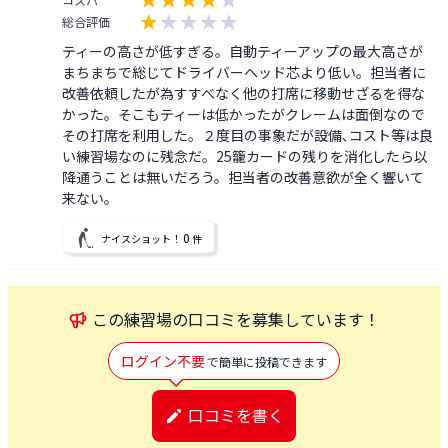
総合評価
ティーの高さが低すぎる。自動ティーアップの最大高さが
まちまちで総じてドライバーヘッド芯より低い。担当者に
改善依頼したが為すすべなく他の打席に移動せざるを得な
かった。そこもティーは低かったがクレームは面倒なので
その打席を利用した。２度目の事象だが設備､コスト等は良
い練習場なのに残念だ。25籠カードの残りを消化したら以
降通うことは無いだろう。担当者の改善意欲が全く響いて
来ない。
0
ナイスショット！
件
この
練習場
の口コミを募集しています！
ログイン不要
で簡単に投稿できます
口コミを書く