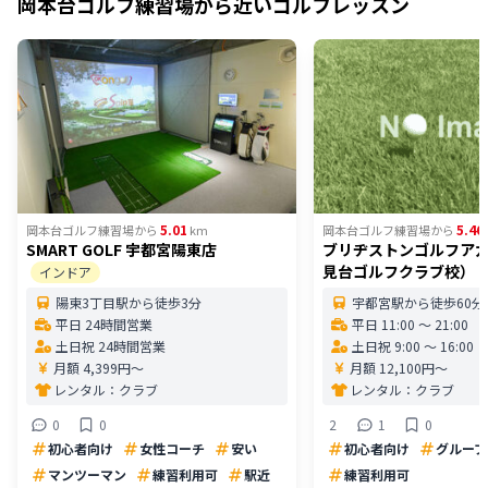
岡本台ゴルフ練習場
から近いゴルフレッスン
5.01
5.46
岡本台ゴルフ練習場
から
km
岡本台ゴルフ練習場
から
SMART GOLF 宇都宮陽東店
ブリヂストンゴルフア
見台ゴルフクラブ校）
インドア
陽東3丁目駅から徒歩3分
宇都宮駅から徒歩60分
平日 24時間営業
平日 11:00 〜 21:00
土日祝 24時間営業
土日祝 9:00 〜 16:00
月額 4,399円〜
月額 12,100円〜
レンタル：
クラブ
レンタル：
クラブ
0
0
2
1
0
初心者向け
女性コーチ
安い
初心者向け
グループ
マンツーマン
練習利用可
駅近
練習利用可