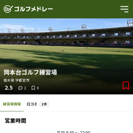
岡本台ゴルフ練習場
栃木県
宇都宮市
2.5
2
0
練習場情報
口コミ
2
件
営業時間
平日
9:30 〜 22:00