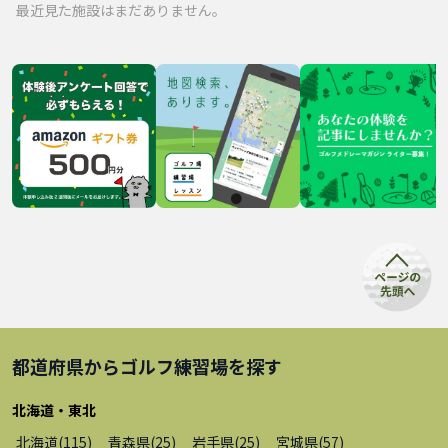
最近見た施設はまだありません。
都道府県から
ゴルフ練習場
を探す
北海道・東北
北海道
(
115
)
青森県
(
25
)
岩手県
(
25
)
宮城県
(
57
)