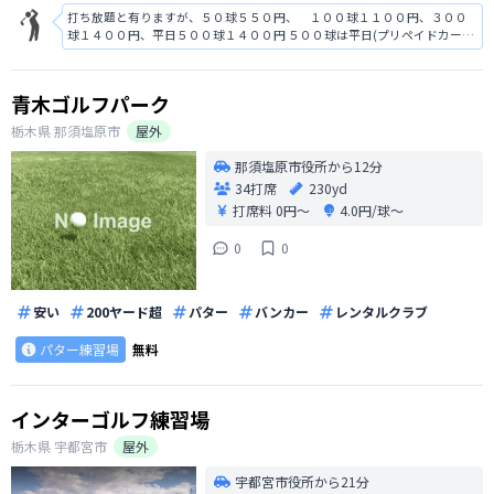
打ち放題と有りますが、５０球５５０円、 １００球１１００円、３００
球１４００円、平日５００球１４００円 ５００球は平日(プリペイドカード
販売１５時３０分までの１８時までに打ち終えること)なので３００球と５
００球の料金一緒です。３００球の時間制限は有りません。 土、日、祝
日は５００球は有りません。最新
青木ゴルフパーク
栃木県
那須塩原市
屋外
那須塩原市役所から12分
34打席
230yd
打席料
0円〜
4.0円/球〜
0
0
安い
200ヤード超
パター
バンカー
レンタルクラブ
パター練習場
無料
インターゴルフ練習場
栃木県
宇都宮市
屋外
宇都宮市役所から21分