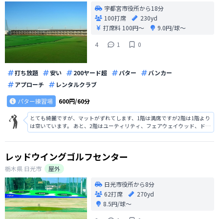
宇都宮市役所から18分
100打席
230yd
打席料
100円〜
9.0円/球〜
4
1
0
打ち放題
安い
200ヤード超
パター
バンカー
アプローチ
レンタルクラブ
パター練習場
600円/60分
とても綺麗ですが、マットがずれてします、1階は満席ですが2階は1階より
は空いています。 あと、2階はユーティリティ、フェアウェイウッド、ドラ
イバーが打てない打席があります。 他にも、一つ一つの打席にフラッグま
での距離がかいてあるのが良いですね
レッドウイングゴルフセンター
栃木県
日光市
屋外
日光市役所から8分
62打席
270yd
8.5円/球〜