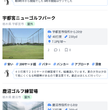
朝8時半から開始でした 6時半開始はウソでした
宇都宮ニューゴルフパーク
栃木県
宇都宮市
屋外
宇都宮市役所から20分
40打席
230yd
7.1円/球〜
2
1
0
安い
200ヤード超
パター
バンカー
アプローチ
深夜
４０打席で２３０ヤードの練習場です。結構混んでいます。夏の夕方は夕日
で見にくくなる時間帯があるので要注意です。最近はほとんど行っていな
いのですが、練習ボールは古いのがほとんどでした。（それでいかなくな
ったのですが…）
鹿沼ゴルフ練習場
栃木県
鹿沼市
屋外
鹿沼市役所から8分
22打席
200yd