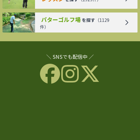
パターゴルフ場
を探す
（
1129
件）
＼ SNSでも配信中 ／