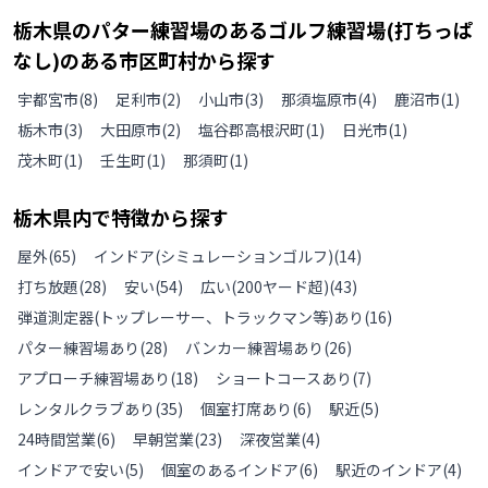
栃木県
の
パター練習場のあるゴルフ練習場(打ちっぱ
なし)のある
市区町村から探す
宇都宮市
(
8
)
足利市
(
2
)
小山市
(
3
)
那須塩原市
(
4
)
鹿沼市
(
1
)
栃木市
(
3
)
大田原市
(
2
)
塩谷郡高根沢町
(
1
)
日光市
(
1
)
茂木町
(
1
)
壬生町
(
1
)
那須町
(
1
)
栃木県
内で特徴から探す
屋外
(
65
)
インドア(シミュレーションゴルフ)
(
14
)
打ち放題
(
28
)
安い
(
54
)
広い(200ヤード超)
(
43
)
弾道測定器(トップレーサー、トラックマン等)あり
(
16
)
パター練習場あり
(
28
)
バンカー練習場あり
(
26
)
アプローチ練習場あり
(
18
)
ショートコースあり
(
7
)
レンタルクラブあり
(
35
)
個室打席あり
(
6
)
駅近
(
5
)
24時間営業
(
6
)
早朝営業
(
23
)
深夜営業
(
4
)
インドアで安い
(
5
)
個室のあるインドア
(
6
)
駅近のインドア
(
4
)