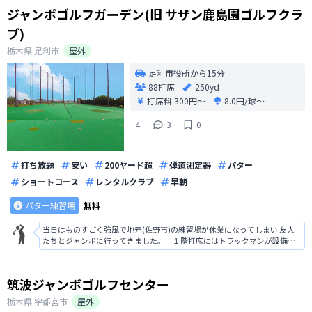
ジャンボゴルフガーデン(旧 サザン鹿島園ゴルフクラ
ブ)
栃木県
足利市
屋外
足利市役所から15分
88打席
250yd
打席料
300円〜
8.0円/球〜
4
3
0
打ち放題
安い
200ヤード超
弾道測定器
パター
ショートコース
レンタルクラブ
早朝
パター練習場
無料
当日はものすごく強風で地元(佐野市)の練習場が休業になってしまい 友人
たちとジャンボに行ってきました。 １階打席にはトラックマンが設備さ
れており飛距離を計測しながら友人たちと競い合って単なる練習では味わ
えない面白さでした。
筑波ジャンボゴルフセンター
栃木県
宇都宮市
屋外