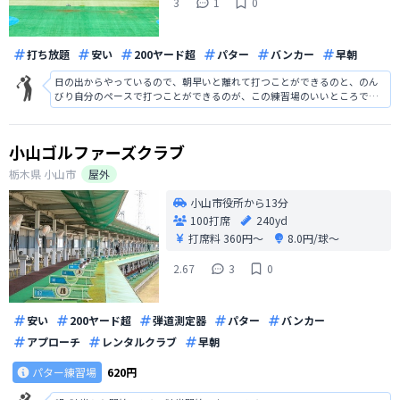
3
1
0
打ち放題
安い
200ヤード超
パター
バンカー
早朝
日の出からやっているので、朝早いと離れて打つことができるのと、のん
びり自分のペースで打つことができるのが、この練習場のいいところで
す。
小山ゴルファーズクラブ
栃木県
小山市
屋外
小山市役所から13分
100打席
240yd
打席料
360円〜
8.0円/球〜
2.67
3
0
安い
200ヤード超
弾道測定器
パター
バンカー
アプローチ
レンタルクラブ
早朝
パター練習場
620円