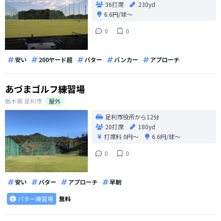
36打席
230yd
6.6円/球〜
0
0
安い
200ヤード超
パター
バンカー
アプローチ
あづまゴルフ練習場
栃木県
足利市
屋外
足利市役所から12分
20打席
180yd
打席料
0円〜
6.6円/球〜
0
0
安い
パター
アプローチ
早朝
パター練習場
無料