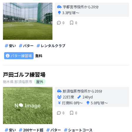
宇都宮市役所から20分
3.3円/球〜
0
0
安い
パター
レンタルクラブ
パター練習場
無料
戸田ゴルフ練習場
栃木県
那須塩原市
屋外
那須塩原市役所から20分
22打席
240yd
打席料
0円〜
5.0円/球〜
0
0
安い
200ヤード超
パター
ショートコース