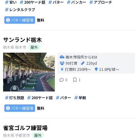
安い
200ヤード超
パター
バンカー
アプローチ
レンタルクラブ
パター練習場
無料
サンランド栃木
栃木県
栃木市
屋外
栃木市役所から8分
90打席
220yd
打席料
250円〜
11.0円/球〜
0
1
打ち放題
200ヤード超
パター
早朝
パター練習場
無料
雀宮ゴルフ練習場
栃木県
宇都宮市
屋外