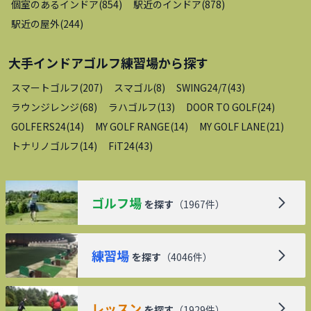
個室のあるインドア
(
854
)
駅近のインドア
(
878
)
駅近の屋外
(
244
)
大手インドアゴルフ練習場
から探す
スマートゴルフ
(
207
)
スマゴル
(
8
)
SWING24/7
(
43
)
ラウンジレンジ
(
68
)
ラハゴルフ
(
13
)
DOOR TO GOLF
(
24
)
GOLFERS24
(
14
)
MY GOLF RANGE
(
14
)
MY GOLF LANE
(
21
)
トナリノゴルフ
(
14
)
FiT24
(
43
)
ゴルフ場
を探す
（
1967
件）
練習場
を探す
（
4046
件）
レッスン
を探す
（
1929
件）