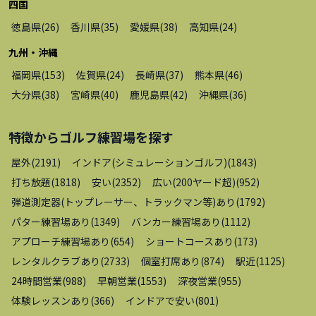
四国
徳島県
(
26
)
香川県
(
35
)
愛媛県
(
38
)
高知県
(
24
)
九州・沖縄
福岡県
(
153
)
佐賀県
(
24
)
長崎県
(
37
)
熊本県
(
46
)
大分県
(
38
)
宮崎県
(
40
)
鹿児島県
(
42
)
沖縄県
(
36
)
特徴から
ゴルフ練習場
を探す
屋外
(
2191
)
インドア(シミュレーションゴルフ)
(
1843
)
打ち放題
(
1818
)
安い
(
2352
)
広い(200ヤード超)
(
952
)
弾道測定器(トップレーサー、トラックマン等)あり
(
1792
)
パター練習場あり
(
1349
)
バンカー練習場あり
(
1112
)
アプローチ練習場あり
(
654
)
ショートコースあり
(
173
)
レンタルクラブあり
(
2733
)
個室打席あり
(
874
)
駅近
(
1125
)
24時間営業
(
988
)
早朝営業
(
1553
)
深夜営業
(
955
)
体験レッスンあり
(
366
)
インドアで安い
(
801
)