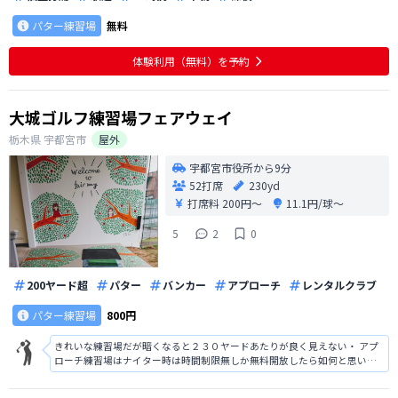
パター練習場
無料
体験利用（無料）を予約
大城ゴルフ練習場フェアウェイ
栃木県
宇都宮市
屋外
宇都宮市役所から9分
52打席
230yd
打席料
200円〜
11.1円/球〜
5
2
0
200ヤード超
パター
バンカー
アプローチ
レンタルクラブ
パター練習場
800円
きれいな練習場だが暗くなると２３０ヤードあたりが良く見えない・ アプ
ローチ練習場はナイター時は時間制限無しか無料開放したら如何と思いま
す。