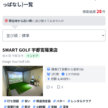
っぱなし)一覧
28
検索結果
件
現在地から近い順
に並び替えてみませんか
SMART GOLF 宇都宮陽東店
栃木県
宇都宮市
インドア
Design Your Golf Life
陽東3丁目駅から徒歩3分
2打席
1コマ
60分
月額 4,400円〜
0
0
打ち放題
安い
弾道測定器
パター
レンタルクラブ
個室打席
駅近
24時間
早朝
深夜