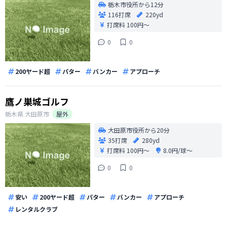
栃木市役所から12分
116打席
220yd
打席料
100円〜
0
0
200ヤード超
パター
バンカー
アプローチ
鷹ノ巣城ゴルフ
栃木県
大田原市
屋外
大田原市役所から20分
35打席
280yd
打席料
100円〜
8.0円/球〜
0
0
安い
200ヤード超
パター
バンカー
アプローチ
レンタルクラブ