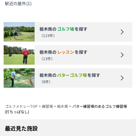
駅近の屋外
(
1
)
栃木県
の
ゴルフ場
を探す
（
119
件）
栃木県
の
レッスン
を探す
（
13
件）
栃木県
の
パターゴルフ場
を探す
（
8
件）
ゴルフメドレーTOP
>
練習場
>
栃木県
>
パター練習場のあるゴルフ練習場
(打ちっぱなし)
最近見た施設