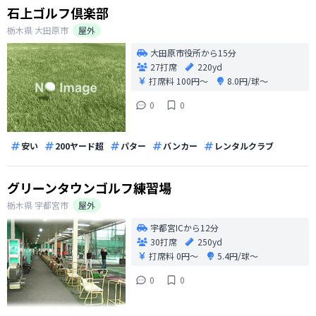
石上ゴルフ倶楽部
栃木県
大田原市
屋外
大田原市役所から15分
27打席
220yd
打席料
100円〜
8.0円/球〜
0
0
安い
200ヤード超
パター
バンカー
レンタルクラブ
グリーンタウンゴルフ練習場
栃木県
宇都宮市
屋外
宇都宮ICから12分
30打席
250yd
打席料
0円〜
5.4円/球〜
0
0