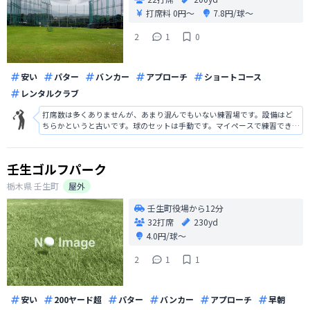
打席料
0円〜
7.8円/球〜
2
1
0
安い
パター
バンカー
アプローチ
ショートコース
レンタルクラブ
打席数は多くありませんが、あまり混んでもいない練習場です。設備はど
ちらかというと古いです。球のセットは手動です。マイペースで練習できま
す。道を挟んでショートコースのゴルフ場がありますのでプレー前、後の
練習にも使えます。
壬生ゴルフパーク
栃木県
壬生町
屋外
壬生町役場から12分
32打席
230yd
4.0円/球〜
2
1
1
安い
200ヤード超
パター
バンカー
アプローチ
早朝