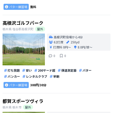
パター練習場
無料
高根沢ゴルフパーク
栃木県
塩谷郡高根沢町
屋外
高根沢町役場から4分
62打席
250yd
打席料
0円〜
8.0円/球〜
0
0
打ち放題
安い
200ヤード超
弾道測定器
パター
バンカー
レンタルクラブ
早朝
パター練習場
300円/30分
都賀スポーツヴィラ
栃木県
栃木市
屋外