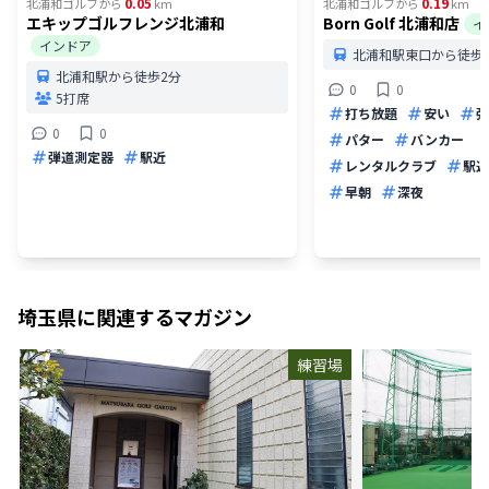
0.05
0.19
北浦和ゴルフ
から
km
北浦和ゴルフ
から
km
エキップゴルフレンジ北浦和
Born Golf 北浦和店
イ
インドア
北浦和駅東口から徒歩
北浦和駅から徒歩2分
0
0
5打席
打ち放題
安い
弾
0
0
パター
バンカー
弾道測定器
駅近
レンタルクラブ
駅近
早朝
深夜
埼玉県
に関連するマガジン
練習場