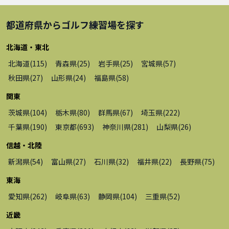
都道府県から
ゴルフ練習場
を探す
北海道・東北
北海道
(
115
)
青森県
(
25
)
岩手県
(
25
)
宮城県
(
57
)
秋田県
(
27
)
山形県
(
24
)
福島県
(
58
)
関東
茨城県
(
104
)
栃木県
(
80
)
群馬県
(
67
)
埼玉県
(
222
)
千葉県
(
190
)
東京都
(
693
)
神奈川県
(
281
)
山梨県
(
26
)
信越・北陸
新潟県
(
54
)
富山県
(
27
)
石川県
(
32
)
福井県
(
22
)
長野県
(
75
)
東海
愛知県
(
262
)
岐阜県
(
63
)
静岡県
(
104
)
三重県
(
52
)
近畿