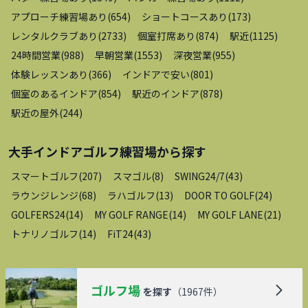
アプローチ練習場あり
(
654
)
ショートコースあり
(
173
)
レンタルクラブあり
(
2733
)
個室打席あり
(
874
)
駅近
(
1125
)
24時間営業
(
988
)
早朝営業
(
1553
)
深夜営業
(
955
)
体験レッスンあり
(
366
)
インドアで安い
(
801
)
個室のあるインドア
(
854
)
駅近のインドア
(
878
)
駅近の屋外
(
244
)
大手インドアゴルフ練習場
から探す
スマートゴルフ
(
207
)
スマゴル
(
8
)
SWING24/7
(
43
)
ラウンジレンジ
(
68
)
ラハゴルフ
(
13
)
DOOR TO GOLF
(
24
)
GOLFERS24
(
14
)
MY GOLF RANGE
(
14
)
MY GOLF LANE
(
21
)
トナリノゴルフ
(
14
)
FiT24
(
43
)
ゴルフ場
を探す
（
1967
件）