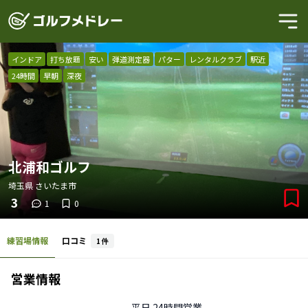
インドア
打ち放題
安い
弾道測定器
パター
レンタルクラブ
駅近
24時間
早朝
深夜
北浦和ゴルフ
埼玉県
さいたま市
3
1
0
練習場情報
口コミ
1
件
営業情報
平日
24時間営業