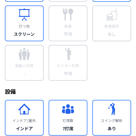
打つ先
飲食
飲食提供
スクリーン
不可
なし
複数人利用
ビジター利用
-
不可
設備
インドア/屋外
打席数
スイング解析
インドア
7打席
あり