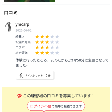
口コミ
ymcarp
2026-06-02
綺麗さ
設備の充実
コスパ
総合評価
体験に行ったところ、26/5/1から1コマ50分に変更となって
ました…
0
ナイスショット！
件
この
練習場
の口コミを募集しています！
ログイン不要
で簡単に投稿できます