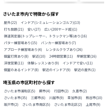
さいたま市
内で特徴から探す
屋外
(
22
)
インドア(シミュレーションゴルフ)
(
13
)
打ち放題
(
21
)
安い
(
27
)
広い(200ヤード超)
(
1
)
弾道測定器(トップレーサー、トラックマン等)あり
(
16
)
パター練習場あり
(
15
)
バンカー練習場あり
(
7
)
アプローチ練習場あり
(
4
)
レンタルクラブあり
(
26
)
個室打席あり
(
8
)
駅近
(
10
)
24時間営業
(
11
)
早朝営業
(
16
)
深夜営業
(
11
)
体験レッスンあり
(
9
)
インドアで安い
(
11
)
個室のあるインドア
(
8
)
駅近のインドア
(
9
)
駅近の屋外
(
1
)
埼玉県
の
市区町村から探す
さいたま市浦和区
(
5
)
蕨市
(
4
)
行田市
(
2
)
久喜市
(
2
)
さいたま市
(
35
)
三郷市
(
6
)
川越市
(
9
)
草加市
(
8
)
熊谷市
(
10
)
坂戸市
(
2
)
さいたま市南区
(
5
)
さいたま市北区
(
2
)
上尾市
(
9
)