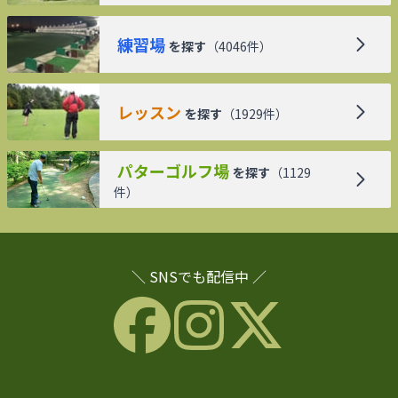
練習場
を探す
（
4046
件）
レッスン
を探す
（
1929
件）
パターゴルフ場
を探す
（
1129
件）
＼ SNSでも配信中 ／