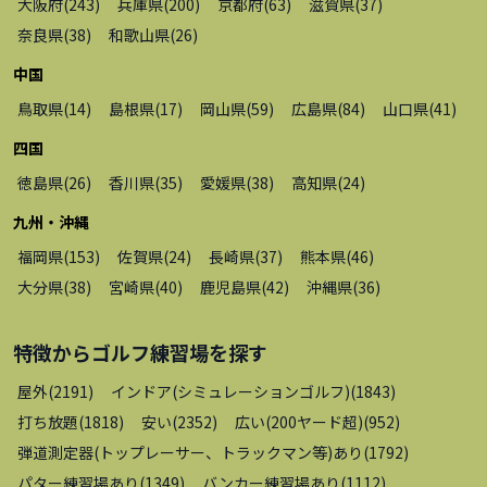
大阪府
(
243
)
兵庫県
(
200
)
京都府
(
63
)
滋賀県
(
37
)
奈良県
(
38
)
和歌山県
(
26
)
中国
鳥取県
(
14
)
島根県
(
17
)
岡山県
(
59
)
広島県
(
84
)
山口県
(
41
)
四国
徳島県
(
26
)
香川県
(
35
)
愛媛県
(
38
)
高知県
(
24
)
九州・沖縄
福岡県
(
153
)
佐賀県
(
24
)
長崎県
(
37
)
熊本県
(
46
)
大分県
(
38
)
宮崎県
(
40
)
鹿児島県
(
42
)
沖縄県
(
36
)
特徴から
ゴルフ練習場
を探す
屋外
(
2191
)
インドア(シミュレーションゴルフ)
(
1843
)
打ち放題
(
1818
)
安い
(
2352
)
広い(200ヤード超)
(
952
)
弾道測定器(トップレーサー、トラックマン等)あり
(
1792
)
パター練習場あり
(
1349
)
バンカー練習場あり
(
1112
)