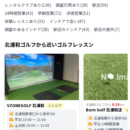
レンタルクラブあり
(
136
)
個室打席あり
(
28
)
駅近
(
50
)
24時間営業
(
43
)
早朝営業
(
72
)
深夜営業
(
51
)
体験レッスンあり
(
33
)
インドアで安い
(
47
)
個室のあるインドア
(
28
)
駅近のインドア
(
43
)
駅近の屋外
(
7
)
北浦和ゴルフ
から近いゴルフレッスン
0.19
北浦和ゴルフ
から
km
VZONEGOLF 北浦和
インドア
Born Golf 北浦和店
イ
北浦和駅東口から徒歩3分
北浦和駅から徒歩3分
平日 10:00 〜 21:00
平日 24時間営業
土日祝 10:00 〜 21:00
土日祝 24時間営業