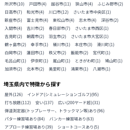
所沢市
(
10
)
戸田市
(
4
)
越谷市
(
11
)
狭山市
(
4
)
ふじみ野市
(
2
)
日高市
(
7
)
和光市
(
4
)
川口市
(
12
)
さいたま市中央区
(
1
)
新座市
(
5
)
富士見市
(
4
)
東松山市
(
4
)
志木市
(
4
)
深谷市
(
2
)
入間市
(
4
)
吉川市
(
2
)
春日部市
(
7
)
さいたま市西区
(
1
)
吉見町
(
2
)
朝霞市
(
2
)
羽生市
(
2
)
さいたま市大宮区
(
1
)
鶴ヶ島市
(
2
)
幸手市
(
1
)
桶川市
(
1
)
本庄市
(
3
)
滑川町
(
1
)
白岡市
(
2
)
蓮田市
(
1
)
秩父市
(
2
)
飯能市
(
2
)
宮代町
(
1
)
毛呂山町
(
1
)
伊奈町
(
1
)
嵐山町
(
1
)
ときがわ町
(
1
)
鳩山町
(
1
)
加須市
(
2
)
北本市
(
2
)
美里町
(
1
)
鴻巣市
(
1
)
八潮市
(
1
)
埼玉県
内で特徴から探す
屋外
(
126
)
インドア(シミュレーションゴルフ)
(
95
)
打ち放題
(
112
)
安い
(
137
)
広い(200ヤード超)
(
31
)
弾道測定器(トップレーサー、トラックマン等)あり
(
96
)
パター練習場あり
(
84
)
バンカー練習場あり
(
63
)
アプローチ練習場あり
(
39
)
ショートコースあり
(
5
)