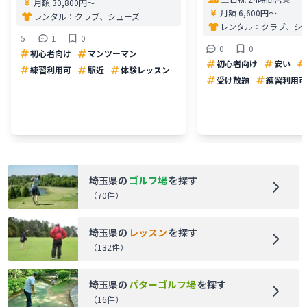
月額 30,800円〜
月額 6,600円〜
レンタル：
クラブ、シューズ
レンタル：
クラブ、シ
5
1
0
0
0
初心者向け
マンツーマン
初心者向け
安い
練習利用可
駅近
体験レッスン
受け放題
練習利用可
埼玉県
の
ゴルフ場
を探す
（
70
件）
埼玉県
の
レッスン
を探す
（
132
件）
埼玉県
の
パターゴルフ場
を探す
（
16
件）