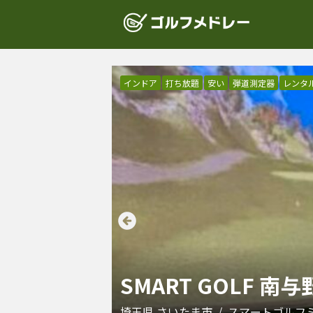
インドア
打ち放題
安い
弾道測定器
レンタ
SMART GOLF 南与
埼玉県
さいたま市
/
スマートゴルフ