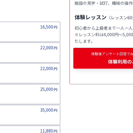
施設の見学・試打、機械の操作
体験レッスン
（
レッスン60
16,500
円
初心者から上級者まで一人一人
※レッスン料は4,000円〜5,
たします。
22,000
円
体験後アンケート回答でAm
体験利用
の
22,000
円
25,000
円
35,000
円
11,880
円