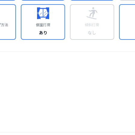
プ方法
個室打席
傾斜打席
あり
なし