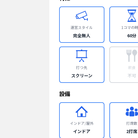
運営スタイル
1コマの
完全無人
60分
打つ先
飲食
スクリーン
不可
設備
インドア/屋外
打席数
インドア
2打席