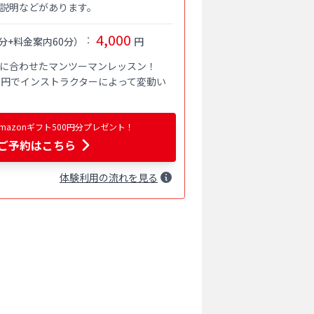
説明などがあります。
4,000
：
分+料金案内60分
）
円
に合わせたマンツーマンレッスン！

000円でインストラクターによって変動い
azonギフト500円分プレゼント！
ご予約はこちら
体験
利用
の流れを見る