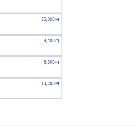
25,000
円
ります。二親等までのご家族が対象
4,400
円
8,800
円
13,200
円