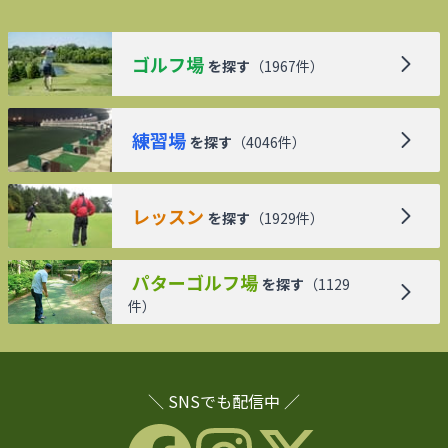
ゴルフ場
を探す
（
1967
件）
練習場
を探す
（
4046
件）
レッスン
を探す
（
1929
件）
パターゴルフ場
を探す
（
1129
件）
＼ SNSでも配信中 ／