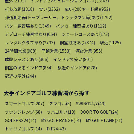
屋外
(
2191
)
インドア(シミュレーションゴルフ)
(
1843
)
打ち放題
(
1818
)
安い
(
2352
)
広い(200ヤード超)
(
952
)
弾道測定器(トップレーサー、トラックマン等)あり
(
1792
)
パター練習場あり
(
1349
)
バンカー練習場あり
(
1112
)
アプローチ練習場あり
(
654
)
ショートコースあり
(
173
)
レンタルクラブあり
(
2733
)
個室打席あり
(
874
)
駅近
(
1125
)
24時間営業
(
988
)
早朝営業
(
1553
)
深夜営業
(
955
)
体験レッスンあり
(
366
)
インドアで安い
(
801
)
個室のあるインドア
(
854
)
駅近のインドア
(
878
)
駅近の屋外
(
244
)
大手インドアゴルフ練習場
から探す
スマートゴルフ
(
207
)
スマゴル
(
8
)
SWING24/7
(
43
)
ラウンジレンジ
(
68
)
ラハゴルフ
(
13
)
DOOR TO GOLF
(
24
)
GOLFERS24
(
14
)
MY GOLF RANGE
(
14
)
MY GOLF LANE
(
21
)
トナリノゴルフ
(
14
)
FiT24
(
43
)