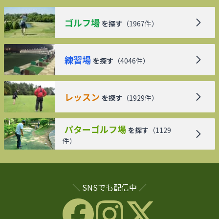
ゴルフ場
を探す
（
1967
件）
練習場
を探す
（
4046
件）
レッスン
を探す
（
1929
件）
パターゴルフ場
を探す
（
1129
件）
＼ SNSでも配信中 ／