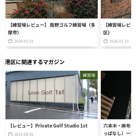
【練習場レビュー】 南野ゴルフ練習場（多
【練習場レビュ
摩市）
区)
2026-02-15
2026-01-22
港区
に関連するマガジン
練習場
【レビュー】Private Golf Studio 1st
六本木・麻布エ
っぱなし）一覧
2023-08-26