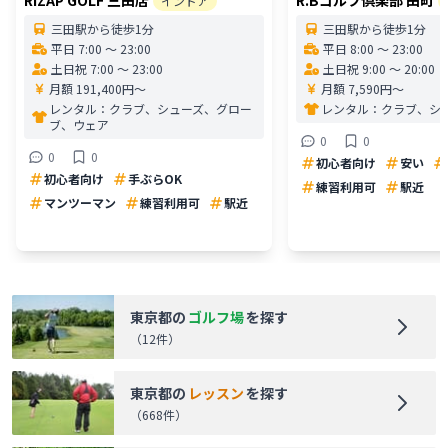
インドア
三田駅から徒歩1分
三田駅から徒歩1分
平日 7:00 〜 23:00
平日 8:00 〜 23:00
土日祝 7:00 〜 23:00
土日祝 9:00 〜 20:00
月額 191,400円〜
月額 7,590円〜
レンタル：
クラブ、シューズ、グロー
レンタル：
クラブ、シ
ブ、ウェア
0
0
0
0
初心者向け
安い
初心者向け
手ぶらOK
練習利用可
駅近
マンツーマン
練習利用可
駅近
東京都
の
ゴルフ場
を探す
（
12
件）
東京都
の
レッスン
を探す
（
668
件）