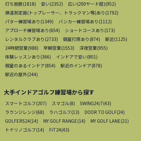
打ち放題
(
1818
)
安い
(
2352
)
広い(200ヤード超)
(
952
)
弾道測定器(トップレーサー、トラックマン等)あり
(
1792
)
パター練習場あり
(
1349
)
バンカー練習場あり
(
1112
)
アプローチ練習場あり
(
654
)
ショートコースあり
(
173
)
レンタルクラブあり
(
2733
)
個室打席あり
(
874
)
駅近
(
1125
)
24時間営業
(
988
)
早朝営業
(
1553
)
深夜営業
(
955
)
体験レッスンあり
(
366
)
インドアで安い
(
801
)
個室のあるインドア
(
854
)
駅近のインドア
(
878
)
駅近の屋外
(
244
)
大手インドアゴルフ練習場
から探す
スマートゴルフ
(
207
)
スマゴル
(
8
)
SWING24/7
(
43
)
ラウンジレンジ
(
68
)
ラハゴルフ
(
13
)
DOOR TO GOLF
(
24
)
GOLFERS24
(
14
)
MY GOLF RANGE
(
14
)
MY GOLF LANE
(
21
)
トナリノゴルフ
(
14
)
FiT24
(
43
)