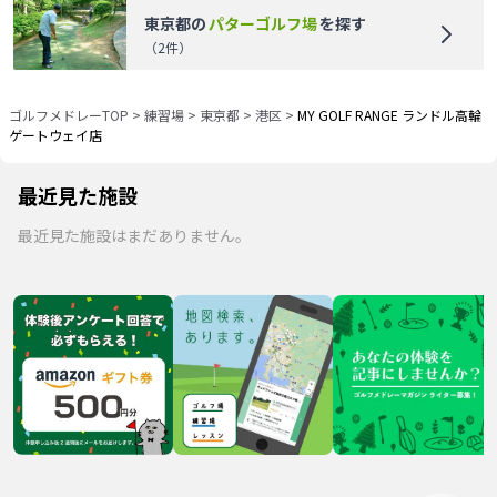
東京都
の
パターゴルフ場
を探す
（
2
件）
ゴルフメドレーTOP
>
練習場
>
東京都
>
港区
>
MY GOLF RANGE ランドル高輪
ゲートウェイ店
最近見た施設
最近見た施設はまだありません。