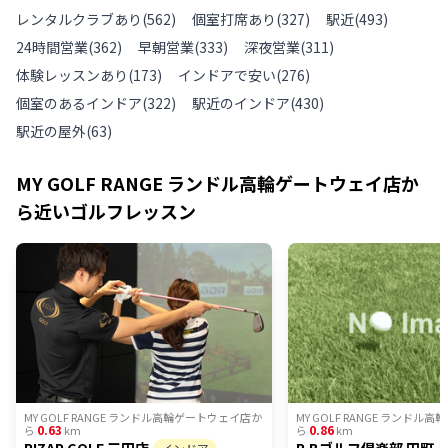
レンタルクラブあり
(
562
)
個室打席あり
(
327
)
駅近
(
493
)
24時間営業
(
362
)
早朝営業
(
333
)
深夜営業
(
311
)
体験レッスンあり
(
173
)
インドアで安い
(
276
)
個室のあるインドア
(
322
)
駅近のインドア
(
430
)
駅近の屋外
(
63
)
MY GOLF RANGE ランドル高輪ゲートウェイ店
か
ら近いゴルフレッスン
MY GOLF RANGE ランドル高輪ゲートウェイ店
か
MY GOLF RANGE ランドル
0.63
0.86
ら
km
ら
km
RIZAP GOLF 三田店
R.Bゴルフ倶楽部 田町