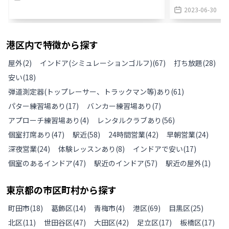
2023-06-30
港区
内で特徴から探す
屋外
(
2
)
インドア(シミュレーションゴルフ)
(
67
)
打ち放題
(
28
)
安い
(
18
)
弾道測定器(トップレーサー、トラックマン等)あり
(
61
)
パター練習場あり
(
17
)
バンカー練習場あり
(
7
)
アプローチ練習場あり
(
4
)
レンタルクラブあり
(
56
)
個室打席あり
(
47
)
駅近
(
58
)
24時間営業
(
42
)
早朝営業
(
24
)
深夜営業
(
24
)
体験レッスンあり
(
8
)
インドアで安い
(
17
)
個室のあるインドア
(
47
)
駅近のインドア
(
57
)
駅近の屋外
(
1
)
東京都
の
市区町村から探す
町田市
(
18
)
葛飾区
(
14
)
青梅市
(
4
)
港区
(
69
)
目黒区
(
25
)
北区
(
11
)
世田谷区
(
47
)
大田区
(
42
)
足立区
(
17
)
板橋区
(
17
)