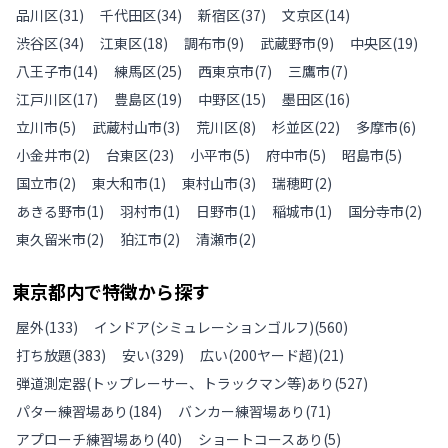
品川区
(
31
)
千代田区
(
34
)
新宿区
(
37
)
文京区
(
14
)
渋谷区
(
34
)
江東区
(
18
)
調布市
(
9
)
武蔵野市
(
9
)
中央区
(
19
)
八王子市
(
14
)
練馬区
(
25
)
西東京市
(
7
)
三鷹市
(
7
)
江戸川区
(
17
)
豊島区
(
19
)
中野区
(
15
)
墨田区
(
16
)
立川市
(
5
)
武蔵村山市
(
3
)
荒川区
(
8
)
杉並区
(
22
)
多摩市
(
6
)
小金井市
(
2
)
台東区
(
23
)
小平市
(
5
)
府中市
(
5
)
昭島市
(
5
)
国立市
(
2
)
東大和市
(
1
)
東村山市
(
3
)
瑞穂町
(
2
)
あきる野市
(
1
)
羽村市
(
1
)
日野市
(
1
)
稲城市
(
1
)
国分寺市
(
2
)
東久留米市
(
2
)
狛江市
(
2
)
清瀬市
(
2
)
東京都
内で特徴から探す
屋外
(
133
)
インドア(シミュレーションゴルフ)
(
560
)
打ち放題
(
383
)
安い
(
329
)
広い(200ヤード超)
(
21
)
弾道測定器(トップレーサー、トラックマン等)あり
(
527
)
パター練習場あり
(
184
)
バンカー練習場あり
(
71
)
アプローチ練習場あり
(
40
)
ショートコースあり
(
5
)