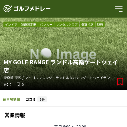
インドア
弾道測定器
バンカー
レンタルクラブ
個室打席
駅近
MY GOLF RANGE ランドル高輪ゲートウェイ
店
東京都
港区
/
マイゴルフレンジ ランドルタカナワゲートウェイテン
0
0
練習場情報
口コミ
0
件
営業情報
平日
6:00 〜 23:00