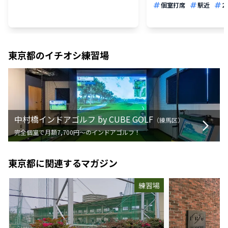
個室打席
駅近
2
東京都
のイチオシ練習場
中村橋インドアゴルフ by CUBE GOLF
（
練馬区
）
完全個室で月額7,700円〜のインドアゴルフ！
東京都
に関連するマガジン
練習場