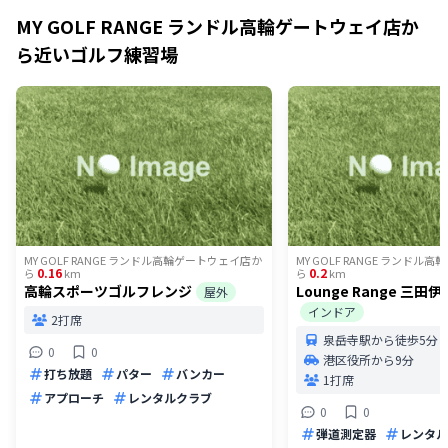
MY GOLF RANGE ランドル高輪ゲートウェイ店
か
ら近いゴルフ練習場
MY GOLF RANGE ランドル高輪ゲートウェイ店
か
MY GOLF RANGE ランドル
0.16
0.2
ら
km
ら
km
高輪スポーツゴルフレンジ
Lounge Range 三田
屋外
インドア
2打席
泉岳寺駅から徒歩5分
0
0
港区役所から9分
打ち放題
パター
バンカー
1打席
アプローチ
レンタルクラブ
0
0
弾道測定器
レンタル