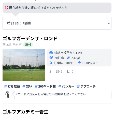
現在地から近い順
に並び替えてみませんか
ゴルフガーデンザ・ロンド
茨城県
常総市
屋外
常総市役所から14分
70打席
230yd
打席料
300円〜
10.0円/球〜
3
1
0
打ち放題
安い
200ヤード超
バンカー
アプローチ
ICカードに残金が有る場合の 有効期限を教えてください！
ゴルフアカデミー菅生