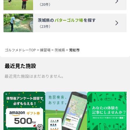
（
20
件）
茨城県
の
パターゴルフ場
を探す
（
23
件）
ゴルフメドレーTOP
>
練習場
>
茨城県
>
常総市
最近見た施設
最近見た施設はまだありません。