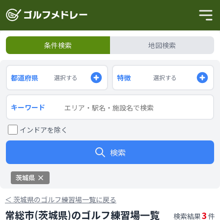
条件検索
地図検索
都道府県
特徴
選択する
選択する
キーワード
インドアを除く
検索
茨城県
＜
茨城県のゴルフ練習場一覧に戻る
常総市(茨城県)のゴルフ練習場一覧
3
検索結果
件