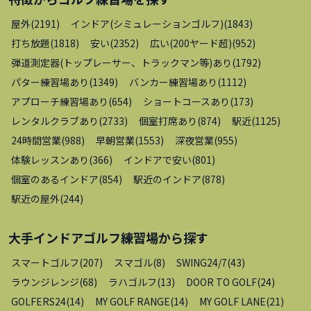
屋外
(
2191
)
インドア(シミュレーションゴルフ)
(
1843
)
打ち放題
(
1818
)
安い
(
2352
)
広い(200ヤード超)
(
952
)
弾道測定器(トップレーサー、トラックマン等)あり
(
1792
)
パター練習場あり
(
1349
)
バンカー練習場あり
(
1112
)
アプローチ練習場あり
(
654
)
ショートコースあり
(
173
)
レンタルクラブあり
(
2733
)
個室打席あり
(
874
)
駅近
(
1125
)
24時間営業
(
988
)
早朝営業
(
1553
)
深夜営業
(
955
)
体験レッスンあり
(
366
)
インドアで安い
(
801
)
個室のあるインドア
(
854
)
駅近のインドア
(
878
)
駅近の屋外
(
244
)
大手インドアゴルフ練習場
から探す
スマートゴルフ
(
207
)
スマゴル
(
8
)
SWING24/7
(
43
)
ラウンジレンジ
(
68
)
ラハゴルフ
(
13
)
DOOR TO GOLF
(
24
)
GOLFERS24
(
14
)
MY GOLF RANGE
(
14
)
MY GOLF LANE
(
21
)