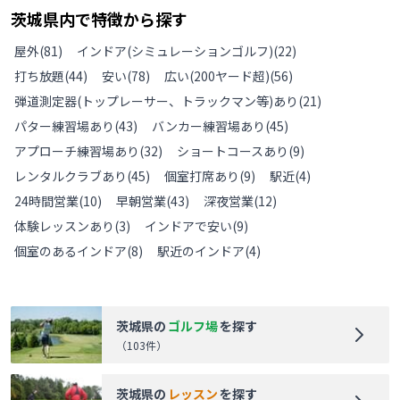
茨城県
内で特徴から探す
屋外
(
81
)
インドア(シミュレーションゴルフ)
(
22
)
打ち放題
(
44
)
安い
(
78
)
広い(200ヤード超)
(
56
)
弾道測定器(トップレーサー、トラックマン等)あり
(
21
)
パター練習場あり
(
43
)
バンカー練習場あり
(
45
)
アプローチ練習場あり
(
32
)
ショートコースあり
(
9
)
レンタルクラブあり
(
45
)
個室打席あり
(
9
)
駅近
(
4
)
24時間営業
(
10
)
早朝営業
(
43
)
深夜営業
(
12
)
体験レッスンあり
(
3
)
インドアで安い
(
9
)
個室のあるインドア
(
8
)
駅近のインドア
(
4
)
茨城県
の
ゴルフ場
を探す
（
103
件）
茨城県
の
レッスン
を探す