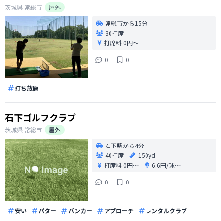
茨城県
常総市
屋外
常総市から15分
30打席
打席料
0円〜
0
0
打ち放題
石下ゴルフクラブ
茨城県
常総市
屋外
石下駅から4分
40打席
150yd
打席料
0円〜
6.6円/球〜
0
0
安い
パター
バンカー
アプローチ
レンタルクラブ