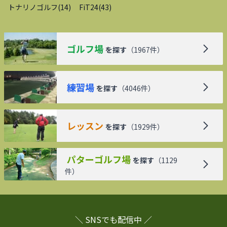
トナリノゴルフ
(
14
)
FiT24
(
43
)
ゴルフ場
を探す
（
1967
件）
練習場
を探す
（
4046
件）
レッスン
を探す
（
1929
件）
パターゴルフ場
を探す
（
1129
件）
＼ SNSでも配信中 ／