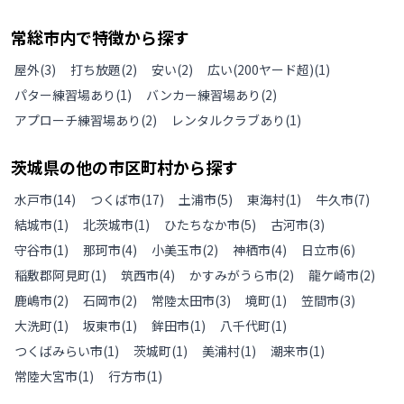
常総市
内で特徴から探す
屋外
(
3
)
打ち放題
(
2
)
安い
(
2
)
広い(200ヤード超)
(
1
)
パター練習場あり
(
1
)
バンカー練習場あり
(
2
)
アプローチ練習場あり
(
2
)
レンタルクラブあり
(
1
)
茨城県
の
他の
市区町村から探す
水戸市
(
14
)
つくば市
(
17
)
土浦市
(
5
)
東海村
(
1
)
牛久市
(
7
)
結城市
(
1
)
北茨城市
(
1
)
ひたちなか市
(
5
)
古河市
(
3
)
守谷市
(
1
)
那珂市
(
4
)
小美玉市
(
2
)
神栖市
(
4
)
日立市
(
6
)
稲敷郡阿見町
(
1
)
筑西市
(
4
)
かすみがうら市
(
2
)
龍ケ崎市
(
2
)
鹿嶋市
(
2
)
石岡市
(
2
)
常陸太田市
(
3
)
境町
(
1
)
笠間市
(
3
)
大洗町
(
1
)
坂東市
(
1
)
鉾田市
(
1
)
八千代町
(
1
)
つくばみらい市
(
1
)
茨城町
(
1
)
美浦村
(
1
)
潮来市
(
1
)
常陸大宮市
(
1
)
行方市
(
1
)