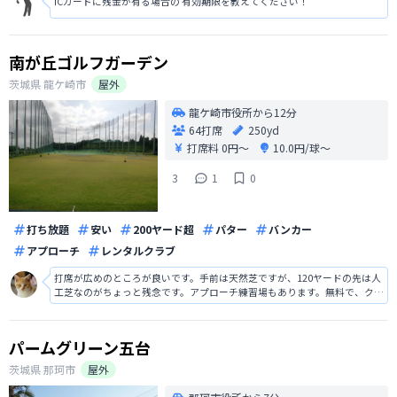
ICカードに残金が有る場合の 有効期限を教えてください！
南が丘ゴルフガーデン
茨城県
龍ケ崎市
屋外
龍ケ崎市役所から12分
64打席
250yd
打席料
0円〜
10.0円/球〜
3
1
0
打ち放題
安い
200ヤード超
パター
バンカー
アプローチ
レンタルクラブ
打席が広めのところが良いです。手前は天然芝ですが、120ヤードの先は人
工芝なのがちょっと残念です。アプローチ練習場もあります。無料で、クラ
ブ診断が受けられるのもうれしいポイントです。220円でクラブをレンタル
できます。
パームグリーン五台
茨城県
那珂市
屋外