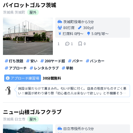
パイロットゴルフ茨城
茨城県
茨城町
屋外
茨城町役場から5分
80打席
300yd
打席料
0円〜
5.0円/球〜
1
1
0
打ち放題
安い
200ヤード超
パター
バンカー
アプローチ
レンタルクラブ
早朝
アプローチ練習場
30分間無料
施設は猫だらけで糞まみれ。匂いが服に付く。 店員の態度がものすごく悪
い！練習が終わり帰り際「初心者の人は来ないで欲しい」と不機嫌そうに
言われました。 プリペイドカード残高残ってますがもう絶対に行きませ
ん！！
ニュー山根ゴルフクラブ
茨城県
日立市
屋外
日立市役所から5分