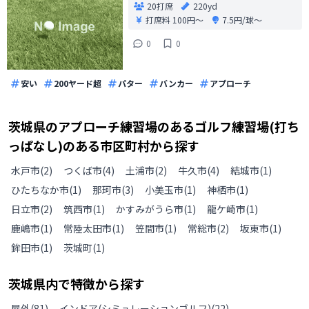
20打席
220yd
打席料
100円〜
7.5円/球〜
0
0
安い
200ヤード超
パター
バンカー
アプローチ
茨城県
の
アプローチ練習場のあるゴルフ練習場(打ち
っぱなし)のある
市区町村から探す
水戸市
(
2
)
つくば市
(
4
)
土浦市
(
2
)
牛久市
(
4
)
結城市
(
1
)
ひたちなか市
(
1
)
那珂市
(
3
)
小美玉市
(
1
)
神栖市
(
1
)
日立市
(
2
)
筑西市
(
1
)
かすみがうら市
(
1
)
龍ケ崎市
(
1
)
鹿嶋市
(
1
)
常陸太田市
(
1
)
笠間市
(
1
)
常総市
(
2
)
坂東市
(
1
)
鉾田市
(
1
)
茨城町
(
1
)
茨城県
内で特徴から探す
屋外
(
81
)
インドア(シミュレーションゴルフ)
(
22
)