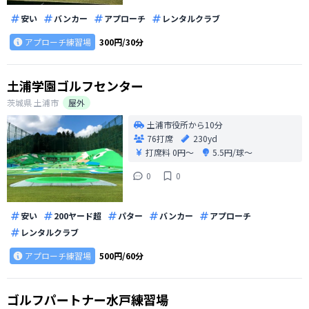
安い
バンカー
アプローチ
レンタルクラブ
アプローチ練習場
300円/30分
土浦学園ゴルフセンター
茨城県
土浦市
屋外
土浦市役所から10分
76打席
230yd
打席料
0円〜
5.5円/球〜
0
0
安い
200ヤード超
パター
バンカー
アプローチ
レンタルクラブ
アプローチ練習場
500円/60分
ゴルフパートナー水戸練習場