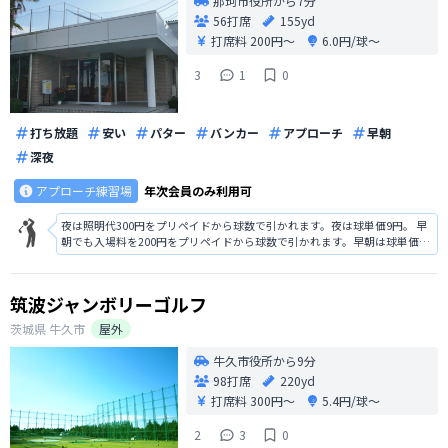
那珂市役所から7分
56打席
155yd
打席料
200円〜
6.0円/球〜
3
1
0
打ち放題
安い
パター
バンカー
アプローチ
早朝
深夜
アプローチ練習場
年次会員のみ利用可
夜は照明代300円をプリペイドから球数で引かれます。夜は球単価9円。 早
朝でも入場料を200円をプリペイドから球数で引かれます。早朝は球単価8
円。
筑波ジャンボリーゴルフ
茨城県
牛久市
屋外
牛久市役所から9分
98打席
220yd
打席料
300円〜
5.4円/球〜
2
3
0