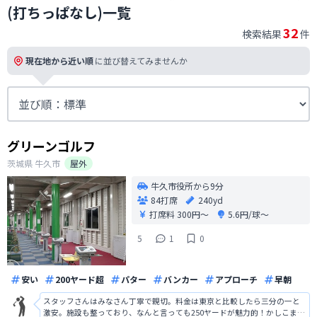
(打ちっぱなし)一覧
32
検索結果
件
現在地から近い順
に並び替えてみませんか
グリーンゴルフ
茨城県
牛久市
屋外
牛久市役所から9分
84打席
240yd
打席料
300円〜
5.6円/球〜
5
1
0
安い
200ヤード超
パター
バンカー
アプローチ
早朝
スタッフさんはみなさん丁寧で親切。料金は東京と比較したら三分の一と
激安。施設も整っており、なんと言っても250ヤードが魅力的！かしこまら