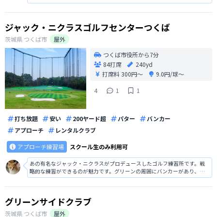
ず気軽に行ける！最高です！
ジャック・ニクラスゴルフセンターつくば
茨城県
つくば市
屋外
つくば市役所から7分
84打席
240yd
打席料
300円〜
9.0円/球〜
4
1
1
打ち放題
安い
200ヤード超
パター
バンカー
アプローチ
レンタルクラブ
アプローチ練習場
スクール生のみ利用可
あの有名なジャック・ニクラスがプロデュースしたゴルフ練習所です。戦
略的な練習ができるのが魅力です。グリーンの周囲にバンカーがあり、本
物のゴルフコースのようなレイアウトです。バンカーショットやパッティ
ングの練習も可能です。
グリーンサイドクラブ
茨城県
つくば市
屋外