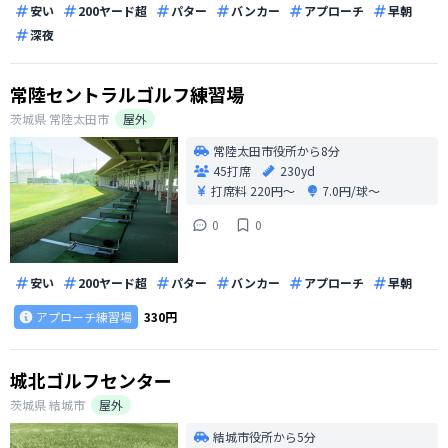
安い
200ヤード超
パター
バンカー
アプローチ
早朝
深夜
常陸セントラルゴルフ練習場
茨城県
常陸太田市
屋外
常陸太田市役所から8分
45打席
230yd
打席料
220円〜
7.0円/球〜
0
0
安い
200ヤード超
パター
バンカー
アプローチ
早朝
アプローチ練習場
330円
城北ゴルフセンター
茨城県
結城市
屋外
結城市役所から5分