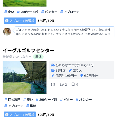
安い
200ヤード超
バンカー
アプローチ
アプローチ練習場
540円/60分
ゴルフクラブの貸し出しをしていて手ぶらで行ける練習所です。特に会社
帰りに立ち寄るのに便利です。丈夫にネットがないので開放感があります。
距離も220ヤードで問題なしです。豊富なゴルフ用品を取り揃えるショップ
があります。
イーグルゴルフセンター
茨城県
ひたちなか市
屋外
ひたちなか市役所から11分
72打席
230yd
打席料
100円〜
6.0円/球〜
1.5
2
0
打ち放題
安い
200ヤード超
パター
バンカー
アプローチ
早朝
アプローチ練習場
500円/60分