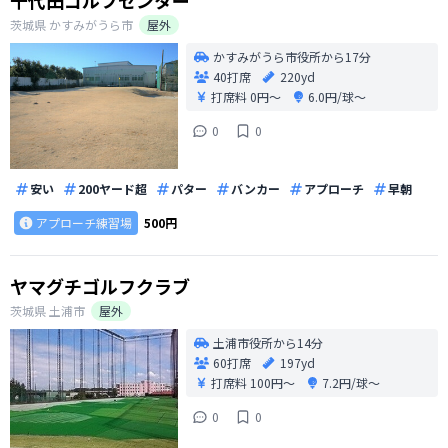
千代田ゴルフセンター
茨城県
かすみがうら市
屋外
かすみがうら市役所から17分
40打席
220yd
打席料
0円〜
6.0円/球〜
0
0
安い
200ヤード超
パター
バンカー
アプローチ
早朝
アプローチ練習場
500円
ヤマグチゴルフクラブ
茨城県
土浦市
屋外
土浦市役所から14分
60打席
197yd
打席料
100円〜
7.2円/球〜
0
0