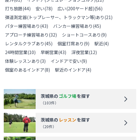
打ち放題
(
44
)
安い
(
78
)
広い(200ヤード超)
(
56
)
弾道測定器(トップレーサー、トラックマン等)あり
(
21
)
パター練習場あり
(
43
)
バンカー練習場あり
(
45
)
アプローチ練習場あり
(
32
)
ショートコースあり
(
9
)
レンタルクラブあり
(
45
)
個室打席あり
(
9
)
駅近
(
4
)
24時間営業
(
10
)
早朝営業
(
43
)
深夜営業
(
12
)
体験レッスンあり
(
3
)
インドアで安い
(
9
)
個室のあるインドア
(
8
)
駅近のインドア
(
4
)
茨城県
の
ゴルフ場
を探す
（
103
件）
茨城県
の
レッスン
を探す
（
20
件）