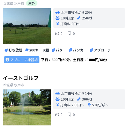
茨城県
水戸市
屋外
水戸市役所から20分
100打席
250yd
打席料
0円〜
0
0
打ち放題
200ヤード超
パター
バンカー
アプローチ
アプローチ練習場
平日：800円/60分、土日祝：1000円/60分
イーストゴルフ
茨城県
水戸市
水戸市役所から14分
100打席
300yd
打席料
200円〜
5.8円/球〜
0
0