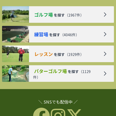
ゴルフ場
を探す
（
1967
件）
練習場
を探す
（
4046
件）
レッスン
を探す
（
1929
件）
パターゴルフ場
を探す
（
1129
件）
＼ SNSでも配信中 ／