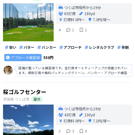
つくば市役所から19分
65打席
180yd
打席料
0円〜
7.3円/球〜
4
1
1
安い
パター
バンカー
アプローチ
レンタルクラブ
早朝
アプローチ練習場
550円
設備が整っている練習場です。全打席オートティーアップが搭載されてい
ます。傾斜打席や無料パッティンググリーン、バンカー・アプローチ練習場
があり、実践的な練習ができます。夏には扇風機、冬は大型ストーブが設
置されます。
桜ゴルフセンター
茨城県
つくば市
屋外
つくば市役所から19分
43打席
230yd
打席料
0円〜
7.1円/球〜
3
3
0