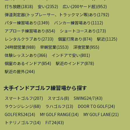
打ち放題
(
1818
)
安い
(
2352
)
広い(200ヤード超)
(
952
)
弾道測定器(トップレーサー、トラックマン等)あり
(
1792
)
パター練習場あり
(
1349
)
バンカー練習場あり
(
1112
)
アプローチ練習場あり
(
654
)
ショートコースあり
(
173
)
レンタルクラブあり
(
2733
)
個室打席あり
(
874
)
駅近
(
1125
)
24時間営業
(
988
)
早朝営業
(
1553
)
深夜営業
(
955
)
体験レッスンあり
(
366
)
インドアで安い
(
801
)
個室のあるインドア
(
854
)
駅近のインドア
(
878
)
駅近の屋外
(
244
)
大手インドアゴルフ練習場
から探す
スマートゴルフ
(
207
)
スマゴル
(
8
)
SWING24/7
(
43
)
ラウンジレンジ
(
68
)
ラハゴルフ
(
13
)
DOOR TO GOLF
(
24
)
GOLFERS24
(
14
)
MY GOLF RANGE
(
14
)
MY GOLF LANE
(
21
)
トナリノゴルフ
(
14
)
FiT24
(
43
)