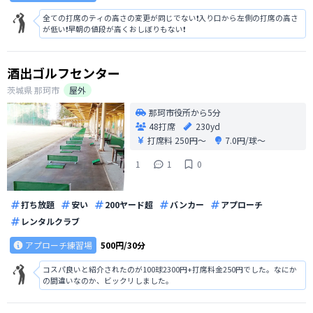
全ての打席のティの高さの変更が同じでない❗️入り口から左側の打席の高さ
が低い❗️早朝の値段が高くおしぼりもない❗️
酒出ゴルフセンター
茨城県
那珂市
屋外
那珂市役所から5分
48打席
230yd
打席料
250円〜
7.0円/球〜
1
1
0
打ち放題
安い
200ヤード超
バンカー
アプローチ
レンタルクラブ
アプローチ練習場
500円/30分
コスパ良いと紹介されたのが100球2300円+打席料金250円でした。なにか
の間違いなのか、ビックリしました。