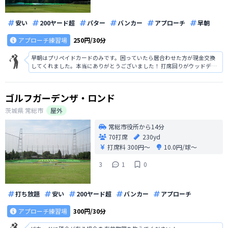
安い
200ヤード超
パター
バンカー
アプローチ
早朝
アプローチ練習場
250円/30分
早朝はプリペイドカードのみです。困っていたら居合わせた方が現金交換
してくれました。本当にありがとうございました！ 打席回りがウッドデッ
キ調でお洒落です。古さは感じますが綺麗にされているのでそういう意味
で星4です。幅、奥行きともに広いので近所なら通ってます。
ゴルフガーデンザ・ロンド
茨城県
常総市
屋外
常総市役所から14分
70打席
230yd
打席料
300円〜
10.0円/球〜
3
1
0
打ち放題
安い
200ヤード超
バンカー
アプローチ
アプローチ練習場
300円/30分