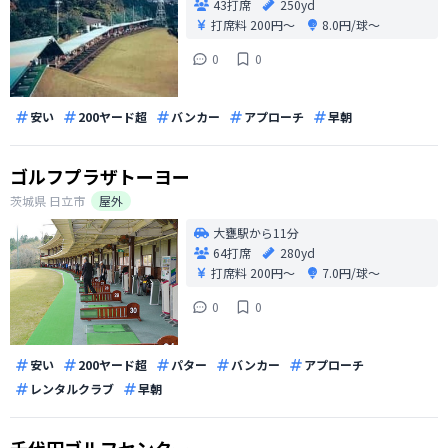
43打席
250yd
打席料
200円〜
8.0円/球〜
0
0
安い
200ヤード超
バンカー
アプローチ
早朝
ゴルフプラザトーヨー
茨城県
日立市
屋外
大甕駅から11分
64打席
280yd
打席料
200円〜
7.0円/球〜
0
0
安い
200ヤード超
パター
バンカー
アプローチ
レンタルクラブ
早朝