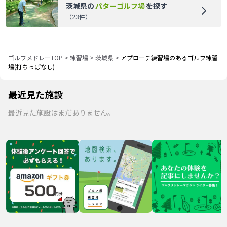
茨城県
の
パターゴルフ場
を探す
（
23
件）
ゴルフメドレーTOP
>
練習場
>
茨城県
>
アプローチ練習場のあるゴルフ練習
場(打ちっぱなし)
最近見た施設
最近見た施設はまだありません。