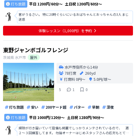
打ち放題
平日
1200円/60分〜
土日祝
1200円/60分〜
客がうるさい。 特に20時ぐらいにいるおばちゃんとおっちゃんの3人 まじ
迷惑
体験レッスン（1,000円）を予約
東野ジャンボゴルフレンジ
茨城県
水戸市
屋外
水戸市役所から14分
78打席
260yd
打席料
0円〜
5.0円/球〜
5
1
0
打ち放題
安い
200ヤード超
パター
早朝
深夜
打ち放題
平日
1000円/120分〜
土日祝
1280円/90分〜
掃除が行き届いていて設備も綺麗でしっかりメンテされているので、 週
２〜３回練習してます。 勿論オーナーはじめスタッフさんの応対もとても