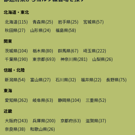
北海道・東北
北海道
(
115
)
青森県
(
25
)
岩手県
(
25
)
宮城県
(
57
)
秋田県
(
27
)
山形県
(
24
)
福島県
(
58
)
関東
茨城県
(
104
)
栃木県
(
80
)
群馬県
(
67
)
埼玉県
(
222
)
千葉県
(
190
)
東京都
(
693
)
神奈川県
(
281
)
山梨県
(
26
)
信越・北陸
新潟県
(
54
)
富山県
(
27
)
石川県
(
32
)
福井県
(
22
)
長野県
(
75
)
東海
愛知県
(
262
)
岐阜県
(
63
)
静岡県
(
104
)
三重県
(
52
)
近畿
大阪府
(
243
)
兵庫県
(
200
)
京都府
(
63
)
滋賀県
(
37
)
奈良県
(
38
)
和歌山県
(
26
)