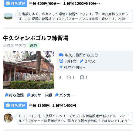
打ち放題
平日
800円/60分〜
土日祝
1200円/90分〜
打席数も多く、広々とした環境で練習ができます。平日は打席料も掛から
ず、この規模の練習場でコストパフォーマンスは非常に良いです。23時ま
で営業していますので、仕事帰りに練習することも可能でしょう。パター
練習場、バンカー練習場、プロショップが併設しています。
牛久ジャンボゴルフ練習場
茨城県
牛久市
屋外
牛久市役所から10分
70打席
270yd
打席料
0円〜
4
1
1
打ち放題
200ヤード超
バンカー
打ち放題
平日
1300円
土日祝
1400円
1日1,300円で打ち放題というリーズナブルな価格設定が魅力です。フィー
ルドも270ヤードの距離があり、国内では最大級の広さではないでしょう
か。クラブハウスがログハウスのようでちょっとした旅行気分が味わえる
のも良いです。