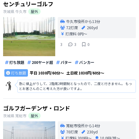
センチュリーゴルフ
茨城県
牛久市
屋外
牛久市役所から13分
72打席
260yd
打席料
0円〜
3
3
0
打ち放題
200ヤード超
パター
バンカー
打ち放題
平日
1030円/60分〜
土日祝
1030円/60分〜
急に値上がりして、2階席2時間制となったので、二度と行きません。 もっ
とお客さんのこと考えた方が良いですよ。
ゴルフガーデンザ・ロンド
茨城県
常総市
屋外
常総市役所から14分
70打席
230yd
打席料
300円〜
10.0円/球〜