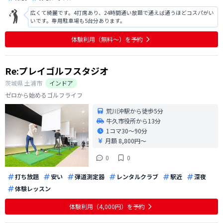
広くて綺麗です。4打席あり、24時間通い放題で通えば通うほどコスパがい
いです。専用駐車場も5台分あります。
体験利用（無料〜）を予約
Re:プレイゴルフスタジオ
茨城県
土浦市
インドア
ゼロから始めるゴルフライフ
荒川沖駅から徒歩5分
牛久市役所から13分
1コマ
30〜90分
月額 8,800円〜
0
0
打ち放題
安い
弾道測定器
レンタルクラブ
駅近
深夜
体験レッスン
体験利用（4,000円）を予約