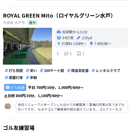
素晴らしく、アプローチからドライバーまで距離も正確に把握できます。
コスパ最高です！
ROYAL GREEN Mito（ロイヤルグリーン水戸）
茨城県
水戸市
屋外
友部駅から11分
84打席
230yd
打席料
150円〜
7.0円/球〜
5
1
1
打ち放題
安い
200ヤード超
弾道測定器
レンタルクラブ
個室打席
早朝
打ち放題
平日
700円/30分、1,000円/60分～
土日祝
800円/30分、1,100円/60分～
先日リニューアルオープンしたばかりの練習場！ 設備の充実は言うまでも
ないですが、 もはやゴルフ練習場の域を超えています。 ゴルファーもゴル
ファーでない人も楽しめるアミューズメント施設でした！ ビリヤード台、
ダーツ、バーカウンター（アルコール提供有り）などゴルフ練習場に今ま
でになかった要素が盛り沢
ゴル友練習場