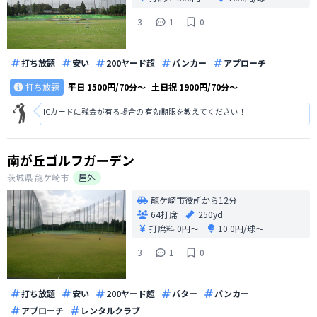
3
1
0
打ち放題
安い
200ヤード超
バンカー
アプローチ
打ち放題
平日
1500円/70分〜
土日祝
1900円/70分〜
ICカードに残金が有る場合の 有効期限を教えてください！
南が丘ゴルフガーデン
茨城県
龍ケ崎市
屋外
龍ケ崎市役所から12分
64打席
250yd
打席料
0円〜
10.0円/球〜
3
1
0
打ち放題
安い
200ヤード超
パター
バンカー
アプローチ
レンタルクラブ