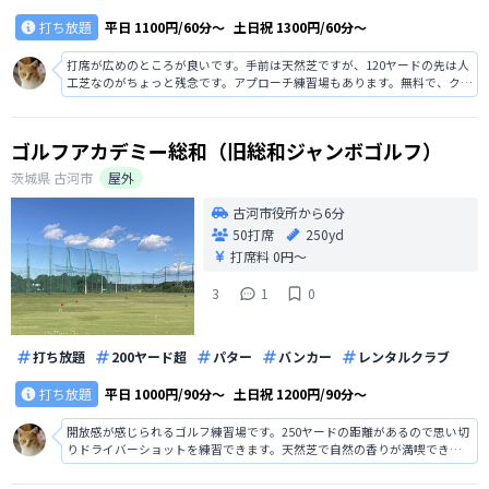
打ち放題
平日
1100円/60分〜
土日祝
1300円/60分〜
打席が広めのところが良いです。手前は天然芝ですが、120ヤードの先は人
工芝なのがちょっと残念です。アプローチ練習場もあります。無料で、クラ
ブ診断が受けられるのもうれしいポイントです。220円でクラブをレンタル
できます。
ゴルフアカデミー総和（旧総和ジャンボゴルフ）
茨城県
古河市
屋外
古河市役所から6分
50打席
250yd
打席料
0円〜
3
1
0
打ち放題
200ヤード超
パター
バンカー
レンタルクラブ
打ち放題
平日
1000円/90分〜
土日祝
1200円/90分〜
開放感が感じられるゴルフ練習場です。250ヤードの距離があるので思い切
りドライバーショットを練習できます。天然芝で自然の香りが満喫できま
す。休憩所が明るくて居心地が良いです。300円でバンカー練習ができると
ころも良いです。