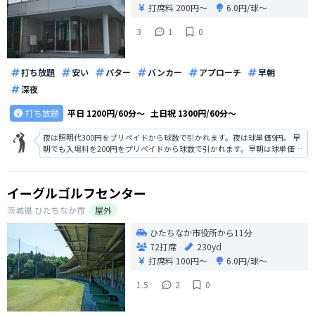
打席料
200円〜
6.0円/球〜
3
1
0
打ち放題
安い
パター
バンカー
アプローチ
早朝
深夜
打ち放題
平日
1200円/60分〜
土日祝
1300円/60分〜
夜は照明代300円をプリペイドから球数で引かれます。夜は球単価9円。 早
朝でも入場料を200円をプリペイドから球数で引かれます。早朝は球単価8
円。
イーグルゴルフセンター
茨城県
ひたちなか市
屋外
ひたちなか市役所から11分
72打席
230yd
打席料
100円〜
6.0円/球〜
1.5
2
0