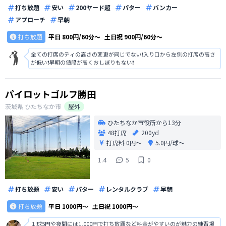
打ち放題
安い
200ヤード超
パター
バンカー
アプローチ
早朝
打ち放題
平日
800円/60分〜
土日祝
900円/60分〜
全ての打席のティの高さの変更が同じでない❗️入り口から左側の打席の高さ
が低い❗️早朝の値段が高くおしぼりもない❗️
パイロットゴルフ勝田
茨城県
ひたちなか市
屋外
ひたちなか市役所から13分
48打席
200yd
打席料
0円〜
5.0円/球〜
1.4
5
0
打ち放題
安い
パター
レンタルクラブ
早朝
打ち放題
平日
1000円〜
土日祝
1000円〜
１球5円や夜間には1,000円で打ち放題など料金がやすいのが魅力の練習場