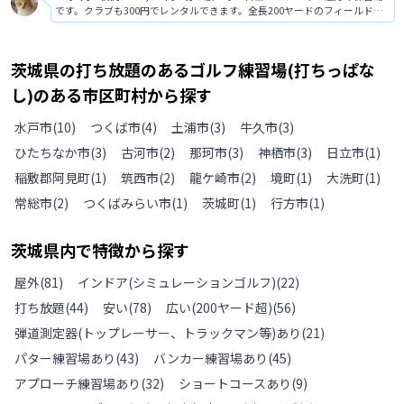
です。クラブも300円でレンタルできます。全長200ヤードのフィールド
は、総天然芝なので実践感覚での練習が可能です。打席にはオートティー
アップが設置されています。
茨城県
の
打ち放題のあるゴルフ練習場(打ちっぱな
し)のある
市区町村から探す
水戸市
(
10
)
つくば市
(
4
)
土浦市
(
3
)
牛久市
(
3
)
ひたちなか市
(
3
)
古河市
(
2
)
那珂市
(
3
)
神栖市
(
3
)
日立市
(
1
)
稲敷郡阿見町
(
1
)
筑西市
(
2
)
龍ケ崎市
(
2
)
境町
(
1
)
大洗町
(
1
)
常総市
(
2
)
つくばみらい市
(
1
)
茨城町
(
1
)
行方市
(
1
)
茨城県
内で特徴から探す
屋外
(
81
)
インドア(シミュレーションゴルフ)
(
22
)
打ち放題
(
44
)
安い
(
78
)
広い(200ヤード超)
(
56
)
弾道測定器(トップレーサー、トラックマン等)あり
(
21
)
パター練習場あり
(
43
)
バンカー練習場あり
(
45
)
アプローチ練習場あり
(
32
)
ショートコースあり
(
9
)