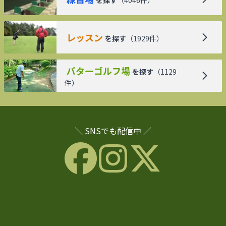
を探す
（
4046
件）
レッスン
を探す
（
1929
件）
パターゴルフ場
を探す
（
1129
件）
＼ SNSでも配信中 ／