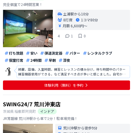
完全個室で24時間営業！
土浦駅から10分
8打席
1コマ
80分
月額 6,600円〜
4
1
0
打ち放題
安い
弾道測定器
パター
レンタルクラブ
個室打席
24時間
早朝
深夜
綺麗，設備，入室時間，練習とレッスンの棲み分け，待ち時間中のパター
練習機器使用ができる，など満足すべき点が多いと感じました。自宅から
の距離が近く，この点も特に重要です。 機器の操作が複雑そうで，使いこ
なすのは結構大変かと思われます。この操作に慣れるまで，十分なインス
体験利用（無料）を予約
トラクションを受けられることを期待
SWING24/7 荒川沖東店
茨城県
稲敷郡阿見町
インドア
JR常磐線 荒川沖駅から車で1分！駐車場完備！
荒川沖駅から徒歩9分