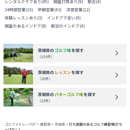
レンタルクラブあり
(
45
)
個室打席あり
(
9
)
駅近
(
4
)
24時間営業
(
10
)
早朝営業
(
43
)
深夜営業
(
12
)
体験レッスンあり
(
3
)
インドアで安い
(
9
)
個室のあるインドア
(
8
)
駅近のインドア
(
4
)
茨城県
の
ゴルフ場
を探す
（
103
件）
茨城県
の
レッスン
を探す
（
20
件）
茨城県
の
パターゴルフ場
を探す
（
23
件）
ゴルフメドレーTOP
>
練習場
>
茨城県
>
打ち放題のあるゴルフ練習場(打ち
っぱなし)