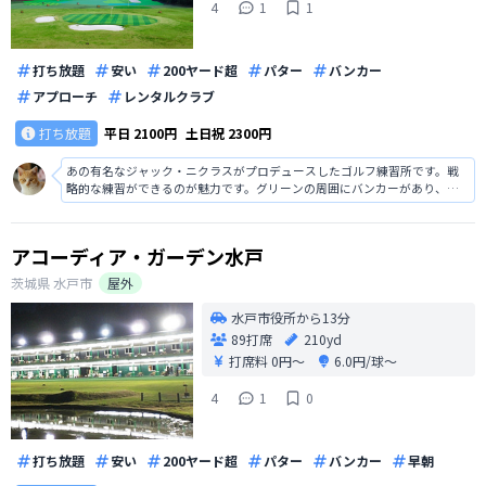
4
1
1
打ち放題
安い
200ヤード超
パター
バンカー
アプローチ
レンタルクラブ
打ち放題
平日
2100円
土日祝
2300円
あの有名なジャック・ニクラスがプロデュースしたゴルフ練習所です。戦
略的な練習ができるのが魅力です。グリーンの周囲にバンカーがあり、本
物のゴルフコースのようなレイアウトです。バンカーショットやパッティ
ングの練習も可能です。
アコーディア・ガーデン水戸
茨城県
水戸市
屋外
水戸市役所から13分
89打席
210yd
打席料
0円〜
6.0円/球〜
4
1
0
打ち放題
安い
200ヤード超
パター
バンカー
早朝