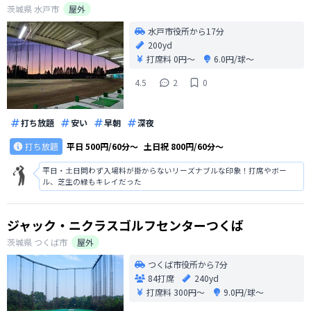
茨城県
水戸市
屋外
水戸市役所から17分
200yd
打席料
0円〜
6.0円/球〜
4.5
2
0
打ち放題
安い
早朝
深夜
打ち放題
平日
500円/60分〜
土日祝
800円/60分〜
平日・土日問わず入場料が掛からないリーズナブルな印象！打席やボー
ル、芝生の緑もキレイだった
ジャック・ニクラスゴルフセンターつくば
茨城県
つくば市
屋外
つくば市役所から7分
84打席
240yd
打席料
300円〜
9.0円/球〜