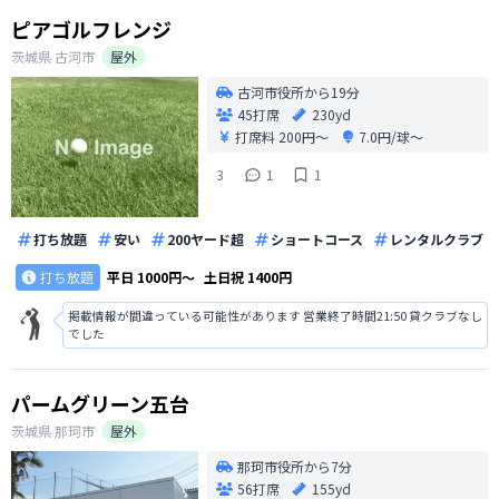
ピアゴルフレンジ
茨城県
古河市
屋外
古河市役所から19分
45打席
230yd
打席料
200円〜
7.0円/球〜
3
1
1
打ち放題
安い
200ヤード超
ショートコース
レンタルクラブ
打ち放題
平日
1000円〜
土日祝
1400円
掲載情報が間違っている可能性があります 営業終了時間21:50 貸クラブなし
でした
パームグリーン五台
茨城県
那珂市
屋外
那珂市役所から7分
56打席
155yd