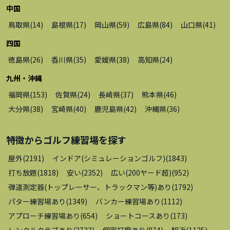
中国
鳥取県
(
14
)
島根県
(
17
)
岡山県
(
59
)
広島県
(
84
)
山口県
(
41
)
四国
徳島県
(
26
)
香川県
(
35
)
愛媛県
(
38
)
高知県
(
24
)
九州・沖縄
福岡県
(
153
)
佐賀県
(
24
)
長崎県
(
37
)
熊本県
(
46
)
大分県
(
38
)
宮崎県
(
40
)
鹿児島県
(
42
)
沖縄県
(
36
)
特徴から
ゴルフ練習場
を探す
屋外
(
2191
)
インドア(シミュレーションゴルフ)
(
1843
)
打ち放題
(
1818
)
安い
(
2352
)
広い(200ヤード超)
(
952
)
弾道測定器(トップレーサー、トラックマン等)あり
(
1792
)
パター練習場あり
(
1349
)
バンカー練習場あり
(
1112
)
アプローチ練習場あり
(
654
)
ショートコースあり
(
173
)