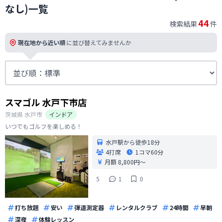
なし)一覧
44
検索結果
件
現在地から近い順
に並び替えてみませんか
スマゴル 水戸下市店
茨城県
水戸市
インドア
いつでもゴルフを楽しめる！
水戸駅から徒歩18分
4打席
1コマ
60分
月額 8,800円〜
5
1
0
打ち放題
安い
弾道測定器
レンタルクラブ
24時間
早朝
深夜
体験レッスン