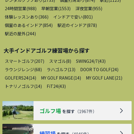
レンタルクラブあり
(
2733
)
個室打席あり
(
874
)
駅近
(
1125
)
24時間営業
(
988
)
早朝営業
(
1553
)
深夜営業
(
955
)
体験レッスンあり
(
366
)
インドアで安い
(
801
)
個室のあるインドア
(
854
)
駅近のインドア
(
878
)
駅近の屋外
(
244
)
大手インドアゴルフ練習場
から探す
スマートゴルフ
(
207
)
スマゴル
(
8
)
SWING24/7
(
43
)
ラウンジレンジ
(
68
)
ラハゴルフ
(
13
)
DOOR TO GOLF
(
24
)
GOLFERS24
(
14
)
MY GOLF RANGE
(
14
)
MY GOLF LANE
(
21
)
トナリノゴルフ
(
14
)
FiT24
(
43
)
ゴルフ場
を探す
（
1967
件）
練習場