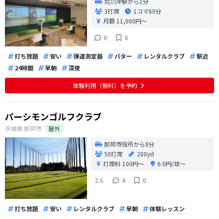
荒川沖駅から1分
3打席
1コマ
60分
月額 11,000円〜
0
0
打ち放題
安い
弾道測定器
パター
レンタルクラブ
駅近
24時間
早朝
深夜
体験利用（無料）を予約
パーシモンゴルフクラブ
茨城県
那珂市
屋外
那珂市役所から8分
50打席
200yd
打席料
100円〜
6.0円/球〜
2.5
4
0
打ち放題
安い
レンタルクラブ
早朝
体験レッスン