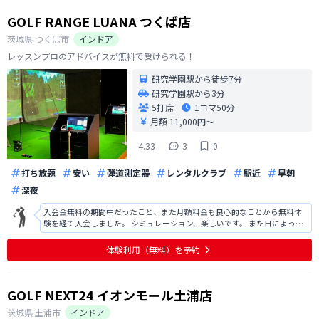
GOLF RANGE LUANA つくば店
茨城県
つくば市
インドア
レッスンプロのアドバイスが無料で受けられる！
研究学園駅から徒歩7分
研究学園駅から3分
5打席
1コマ
50分
月額 11,000円〜
4.33
3
0
打ち放題
安い
弾道測定器
レンタルクラブ
駅近
早朝
深夜
入会金無料の期間中だったこと、また月額料金も良心的なことから無料体
験を経て入会しました。 シミュレーション、楽しいです。 また日によって
は、レッスンプロの指導も受けられます。打ちっぱなしよりコストパフォ
ーマンスは数段上です。 改造箇所の指摘を受け、数値と画像で改善効果が
体験利用（無料）を予約
確認できる。 来てよかったで
GOLF NEXT24 イオンモール土浦店
茨城県
土浦市
インドア