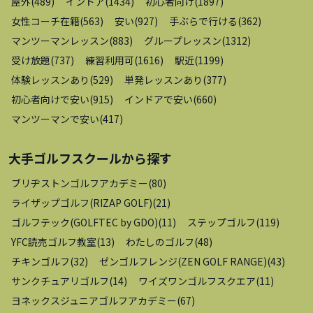
屋外
(
489
)
インドア
(
1434
)
初心者向け
(
1897
)
女性コーチ在籍
(
563
)
安い
(
927
)
手ぶらで行ける
(
362
)
マンツーマンレッスン
(
883
)
グループレッスン
(
1312
)
受け放題
(
737
)
練習利用可
(
1616
)
駅近
(
1199
)
体験レッスンあり
(
529
)
単発レッスンあり
(
377
)
初心者向けで安い
(
915
)
インドアで安い
(
660
)
マンツーマンで安い
(
417
)
大手ゴルフスクール
から探す
ブリヂストンゴルフアカデミー
(
80
)
ライザップゴルフ(RIZAP GOLF)
(
21
)
ゴルフテック(GOLFTEC by GDO)
(
11
)
ステップゴルフ
(
119
)
YFC読売ゴルフ教室
(
13
)
わたしのゴルフ
(
48
)
チキンゴルフ
(
32
)
ゼンゴルフレンジ(ZEN GOLF RANGE)
(
43
)
サンクチュアリゴルフ
(
14
)
ワイズワンゴルフスクエア
(
11
)
ヨネックスジュニアゴルフアカデミー
(
67
)