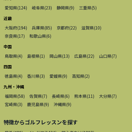
愛知県
(
124
)
岐阜県
(
23
)
静岡県
(
9
)
三重県
(
5
)
近畿
大阪府
(
194
)
兵庫県
(
85
)
京都府
(
22
)
滋賀県
(
10
)
奈良県
(
17
)
和歌山県
(
6
)
中国
鳥取県
(
4
)
島根県
(
1
)
岡山県
(
13
)
広島県
(
22
)
山口県
(
7
)
四国
徳島県
(
4
)
香川県
(
3
)
愛媛県
(
9
)
高知県
(
2
)
九州・沖縄
福岡県
(
58
)
佐賀県
(
7
)
長崎県
(
6
)
熊本県
(
11
)
大分県
(
7
)
宮崎県
(
3
)
鹿児島県
(
9
)
沖縄県
(
9
)
特徴から
ゴルフレッスン
を探す