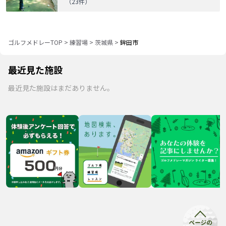
（
23
件）
ゴルフメドレーTOP
>
練習場
>
茨城県
>
鉾田市
最近見た施設
最近見た施設はまだありません。