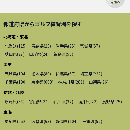
都道府県から
ゴルフ練習場
を探す
北海道・東北
北海道
(
115
)
青森県
(
25
)
岩手県
(
25
)
宮城県
(
57
)
秋田県
(
27
)
山形県
(
24
)
福島県
(
58
)
関東
茨城県
(
104
)
栃木県
(
80
)
群馬県
(
67
)
埼玉県
(
222
)
千葉県
(
190
)
東京都
(
693
)
神奈川県
(
281
)
山梨県
(
26
)
信越・北陸
新潟県
(
54
)
富山県
(
27
)
石川県
(
32
)
福井県
(
22
)
長野県
(
75
)
東海
愛知県
(
262
)
岐阜県
(
63
)
静岡県
(
104
)
三重県
(
52
)