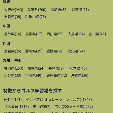
近畿
大阪府
(
243
)
兵庫県
(
200
)
京都府
(
63
)
滋賀県
(
37
)
奈良県
(
38
)
和歌山県
(
26
)
中国
鳥取県
(
14
)
島根県
(
17
)
岡山県
(
59
)
広島県
(
84
)
山口県
(
41
)
四国
徳島県
(
26
)
香川県
(
35
)
愛媛県
(
38
)
高知県
(
24
)
九州・沖縄
福岡県
(
153
)
佐賀県
(
24
)
長崎県
(
37
)
熊本県
(
46
)
大分県
(
38
)
宮崎県
(
40
)
鹿児島県
(
42
)
沖縄県
(
36
)
特徴から
ゴルフ練習場
を探す
屋外
(
2191
)
インドア(シミュレーションゴルフ)
(
1843
)
打ち放題
(
1818
)
安い
(
2352
)
広い(200ヤード超)
(
952
)