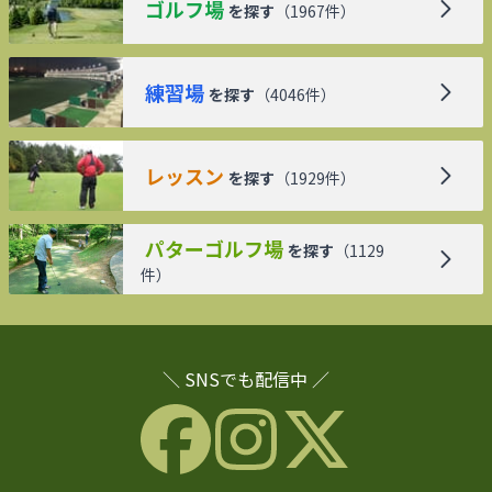
ゴルフ場
を探す
（
1967
件）
練習場
を探す
（
4046
件）
レッスン
を探す
（
1929
件）
パターゴルフ場
を探す
（
1129
件）
＼ SNSでも配信中 ／