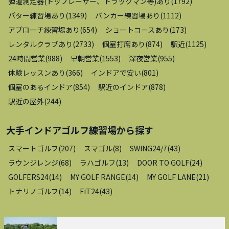
弾道測定器(トップレーサー、トラックマン等)あり
(
1792
)
パター練習場あり
(
1349
)
バンカー練習場あり
(
1112
)
アプローチ練習場あり
(
654
)
ショートコースあり
(
173
)
レンタルクラブあり
(
2733
)
個室打席あり
(
874
)
駅近
(
1125
)
24時間営業
(
988
)
早朝営業
(
1553
)
深夜営業
(
955
)
体験レッスンあり
(
366
)
インドアで安い
(
801
)
個室のあるインドア
(
854
)
駅近のインドア
(
878
)
駅近の屋外
(
244
)
大手インドアゴルフ練習場
から探す
スマートゴルフ
(
207
)
スマゴル
(
8
)
SWING24/7
(
43
)
ラウンジレンジ
(
68
)
ラハゴルフ
(
13
)
DOOR TO GOLF
(
24
)
GOLFERS24
(
14
)
MY GOLF RANGE
(
14
)
MY GOLF LANE
(
21
)
トナリノゴルフ
(
14
)
FiT24
(
43
)