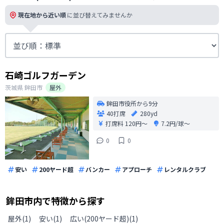
現在地から近い順
に並び替えてみませんか
石崎ゴルフガーデン
茨城県
鉾田市
屋外
鉾田市役所から9分
40打席
280yd
打席料
120円〜
7.2円/球〜
0
0
安い
200ヤード超
バンカー
アプローチ
レンタルクラブ
鉾田市
内で特徴から探す
屋外
(
1
)
安い
(
1
)
広い(200ヤード超)
(
1
)