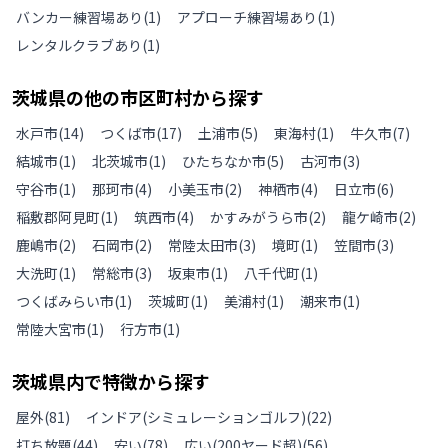
バンカー練習場あり
(
1
)
アプローチ練習場あり
(
1
)
レンタルクラブあり
(
1
)
茨城県
の
他の
市区町村から探す
水戸市
(
14
)
つくば市
(
17
)
土浦市
(
5
)
東海村
(
1
)
牛久市
(
7
)
結城市
(
1
)
北茨城市
(
1
)
ひたちなか市
(
5
)
古河市
(
3
)
守谷市
(
1
)
那珂市
(
4
)
小美玉市
(
2
)
神栖市
(
4
)
日立市
(
6
)
稲敷郡阿見町
(
1
)
筑西市
(
4
)
かすみがうら市
(
2
)
龍ケ崎市
(
2
)
鹿嶋市
(
2
)
石岡市
(
2
)
常陸太田市
(
3
)
境町
(
1
)
笠間市
(
3
)
大洗町
(
1
)
常総市
(
3
)
坂東市
(
1
)
八千代町
(
1
)
つくばみらい市
(
1
)
茨城町
(
1
)
美浦村
(
1
)
潮来市
(
1
)
常陸大宮市
(
1
)
行方市
(
1
)
茨城県
内で特徴から探す
屋外
(
81
)
インドア(シミュレーションゴルフ)
(
22
)
打ち放題
(
44
)
安い
(
78
)
広い(200ヤード超)
(
56
)