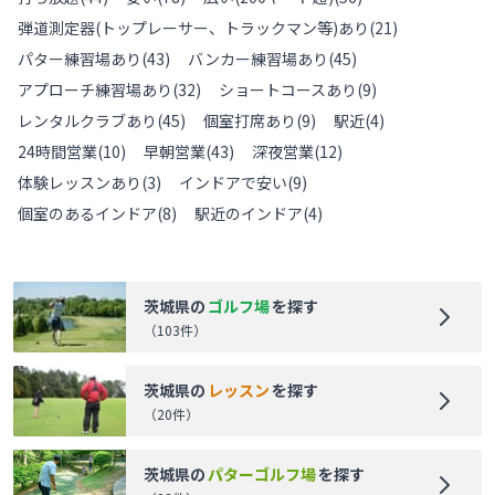
弾道測定器(トップレーサー、トラックマン等)あり
(
21
)
パター練習場あり
(
43
)
バンカー練習場あり
(
45
)
アプローチ練習場あり
(
32
)
ショートコースあり
(
9
)
レンタルクラブあり
(
45
)
個室打席あり
(
9
)
駅近
(
4
)
24時間営業
(
10
)
早朝営業
(
43
)
深夜営業
(
12
)
体験レッスンあり
(
3
)
インドアで安い
(
9
)
個室のあるインドア
(
8
)
駅近のインドア
(
4
)
茨城県
の
ゴルフ場
を探す
（
103
件）
茨城県
の
レッスン
を探す
（
20
件）
茨城県
の
パターゴルフ場
を探す