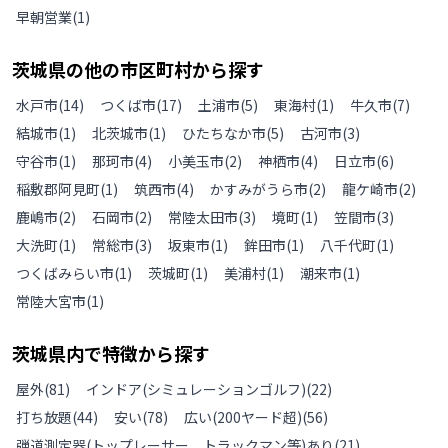
早朝営業
(
1
)
茨城県
の
他の
市区町村から探す
水戸市
(
14
)
つくば市
(
17
)
土浦市
(
5
)
東海村
(
1
)
牛久市
(
7
)
結城市
(
1
)
北茨城市
(
1
)
ひたちなか市
(
5
)
古河市
(
3
)
守谷市
(
1
)
那珂市
(
4
)
小美玉市
(
2
)
神栖市
(
4
)
日立市
(
6
)
稲敷郡阿見町
(
1
)
筑西市
(
4
)
かすみがうら市
(
2
)
龍ケ崎市
(
2
)
鹿嶋市
(
2
)
石岡市
(
2
)
常陸太田市
(
3
)
境町
(
1
)
笠間市
(
3
)
大洗町
(
1
)
常総市
(
3
)
坂東市
(
1
)
鉾田市
(
1
)
八千代町
(
1
)
つくばみらい市
(
1
)
茨城町
(
1
)
美浦村
(
1
)
潮来市
(
1
)
常陸大宮市
(
1
)
茨城県
内で特徴から探す
屋外
(
81
)
インドア(シミュレーションゴルフ)
(
22
)
打ち放題
(
44
)
安い
(
78
)
広い(200ヤード超)
(
56
)
弾道測定器(トップレーサー、トラックマン等)あり
(
21
)