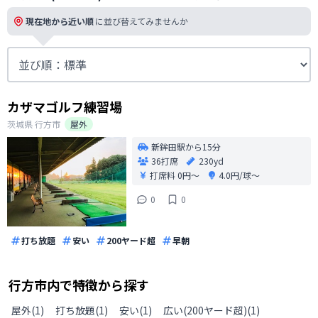
現在地から近い順
に並び替えてみませんか
カザマゴルフ練習場
茨城県
行方市
屋外
新鉾田駅から15分
36打席
230yd
打席料
0円〜
4.0円/球〜
0
0
打ち放題
安い
200ヤード超
早朝
行方市
内で特徴から探す
屋外
(
1
)
打ち放題
(
1
)
安い
(
1
)
広い(200ヤード超)
(
1
)