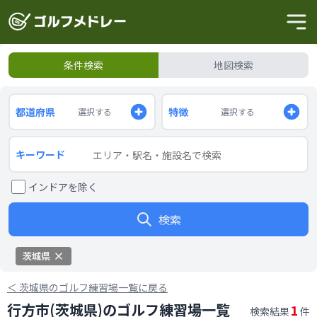
条件検索
地図検索
都道府県
特徴
選択する
選択する
キーワード
インドアを除く
検索
茨城県
＜
茨城県のゴルフ練習場一覧に戻る
行方市(茨城県)のゴルフ練習場一覧
1
検索結果
件