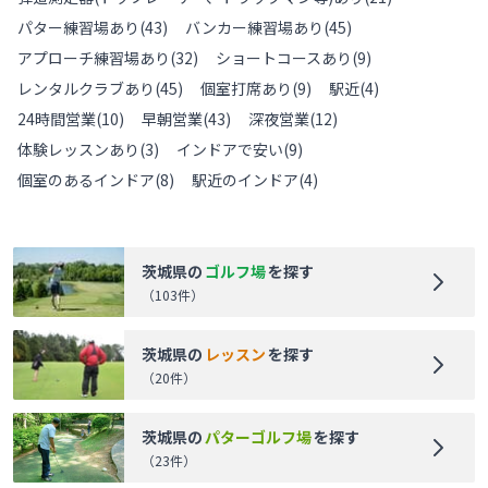
パター練習場あり
(
43
)
バンカー練習場あり
(
45
)
アプローチ練習場あり
(
32
)
ショートコースあり
(
9
)
レンタルクラブあり
(
45
)
個室打席あり
(
9
)
駅近
(
4
)
24時間営業
(
10
)
早朝営業
(
43
)
深夜営業
(
12
)
体験レッスンあり
(
3
)
インドアで安い
(
9
)
個室のあるインドア
(
8
)
駅近のインドア
(
4
)
茨城県
の
ゴルフ場
を探す
（
103
件）
茨城県
の
レッスン
を探す
（
20
件）
茨城県
の
パターゴルフ場
を探す
（
23
件）