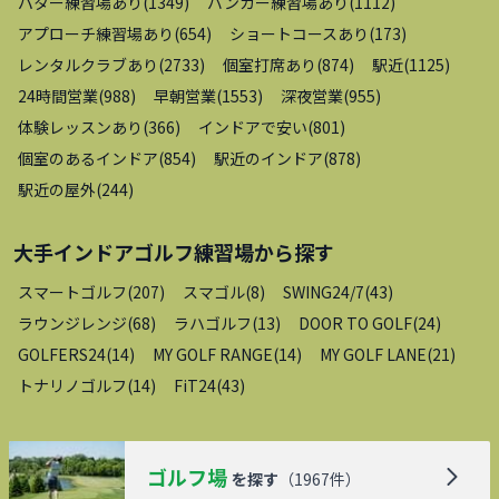
パター練習場あり
(
1349
)
バンカー練習場あり
(
1112
)
アプローチ練習場あり
(
654
)
ショートコースあり
(
173
)
レンタルクラブあり
(
2733
)
個室打席あり
(
874
)
駅近
(
1125
)
24時間営業
(
988
)
早朝営業
(
1553
)
深夜営業
(
955
)
体験レッスンあり
(
366
)
インドアで安い
(
801
)
個室のあるインドア
(
854
)
駅近のインドア
(
878
)
駅近の屋外
(
244
)
大手インドアゴルフ練習場
から探す
スマートゴルフ
(
207
)
スマゴル
(
8
)
SWING24/7
(
43
)
ラウンジレンジ
(
68
)
ラハゴルフ
(
13
)
DOOR TO GOLF
(
24
)
GOLFERS24
(
14
)
MY GOLF RANGE
(
14
)
MY GOLF LANE
(
21
)
トナリノゴルフ
(
14
)
FiT24
(
43
)
ゴルフ場
を探す
（
1967
件）