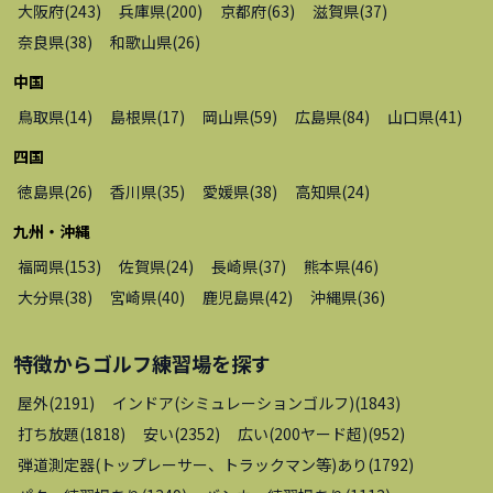
大阪府
(
243
)
兵庫県
(
200
)
京都府
(
63
)
滋賀県
(
37
)
奈良県
(
38
)
和歌山県
(
26
)
中国
鳥取県
(
14
)
島根県
(
17
)
岡山県
(
59
)
広島県
(
84
)
山口県
(
41
)
四国
徳島県
(
26
)
香川県
(
35
)
愛媛県
(
38
)
高知県
(
24
)
九州・沖縄
福岡県
(
153
)
佐賀県
(
24
)
長崎県
(
37
)
熊本県
(
46
)
大分県
(
38
)
宮崎県
(
40
)
鹿児島県
(
42
)
沖縄県
(
36
)
特徴から
ゴルフ練習場
を探す
屋外
(
2191
)
インドア(シミュレーションゴルフ)
(
1843
)
打ち放題
(
1818
)
安い
(
2352
)
広い(200ヤード超)
(
952
)
弾道測定器(トップレーサー、トラックマン等)あり
(
1792
)