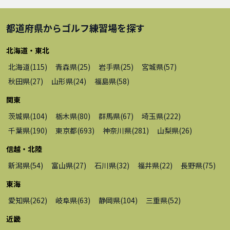
都道府県から
ゴルフ練習場
を探す
北海道・東北
北海道
(
115
)
青森県
(
25
)
岩手県
(
25
)
宮城県
(
57
)
秋田県
(
27
)
山形県
(
24
)
福島県
(
58
)
関東
茨城県
(
104
)
栃木県
(
80
)
群馬県
(
67
)
埼玉県
(
222
)
千葉県
(
190
)
東京都
(
693
)
神奈川県
(
281
)
山梨県
(
26
)
信越・北陸
新潟県
(
54
)
富山県
(
27
)
石川県
(
32
)
福井県
(
22
)
長野県
(
75
)
東海
愛知県
(
262
)
岐阜県
(
63
)
静岡県
(
104
)
三重県
(
52
)
近畿