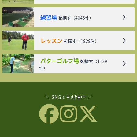
練習場
を探す
（
4046
件）
レッスン
を探す
（
1929
件）
パターゴルフ場
を探す
（
1129
件）
＼ SNSでも配信中 ／