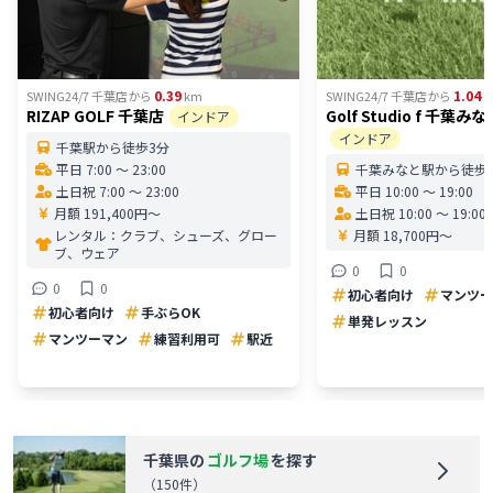
0.39
1.04
SWING24/7 千葉店
から
km
SWING24/7 千葉店
から
k
RIZAP GOLF 千葉店
Golf Studio f 千葉
インドア
インドア
千葉駅から徒歩3分
平日 7:00 〜 23:00
千葉みなと駅から徒歩
土日祝 7:00 〜 23:00
平日 10:00 〜 19:00
月額 191,400円〜
土日祝 10:00 〜 19:00
レンタル：
クラブ、シューズ、グロー
月額 18,700円〜
ブ、ウェア
0
0
0
0
初心者向け
マンツー
初心者向け
手ぶらOK
単発レッスン
マンツーマン
練習利用可
駅近
千葉県
の
ゴルフ場
を探す
（
150
件）