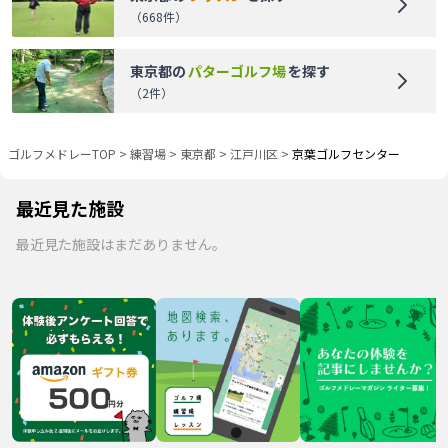
（
668
件）
東京都
の
パターゴルフ場
を探す
（
2
件）
ゴルフメドレーTOP
>
練習場
>
東京都
>
江戸川区
>
京葉ゴルフセンター
最近見た施設
最近見た施設はまだありません。