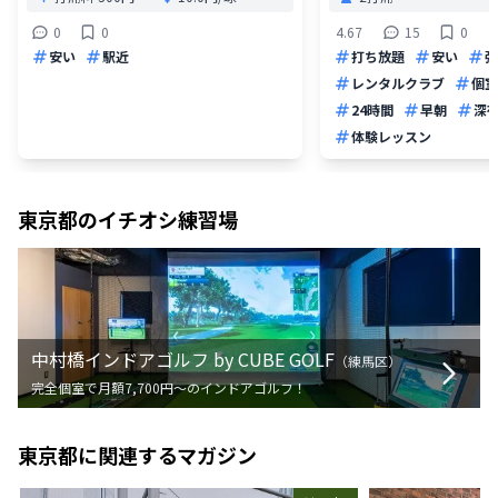
0
0
4.67
15
0
安い
駅近
打ち放題
安い
弾
レンタルクラブ
個室
24時間
早朝
深
体験レッスン
東京都
のイチオシ練習場
中村橋インドアゴルフ by CUBE GOLF
（
練馬区
）
完全個室で月額7,700円〜のインドアゴルフ！
東京都
に関連するマガジン