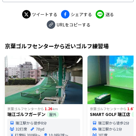
席・70yardのこじんまりとしたドライビングレンジと、
無料で使えるバンカーならびにパター練習場を用意。ま
た、家族経営風のアットホームな雰囲気も印象的です。
ツイートする
シェアする
送る
URLをコピーする
京葉ゴルフセンター
から近いゴルフ練習場
1.26
1.67
京葉ゴルフセンター
から
km
京葉ゴルフセンター
から
瑞江ゴルフガーデン
SMART GOLF 瑞江店
屋外
瑞江駅から徒歩8分
瑞江駅から徒歩2分
32打席
70yd
瑞江駅から1分
打席料
300円〜
10.0円/球〜
2打席