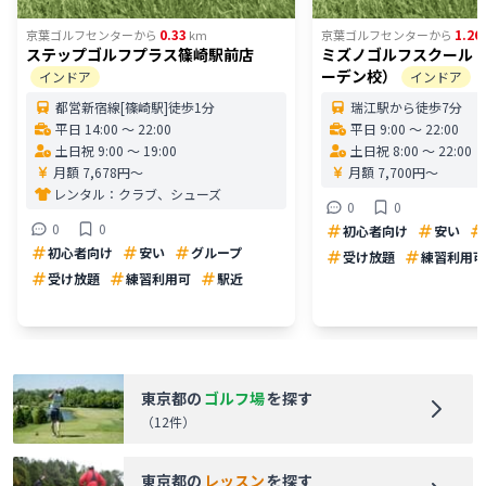
0.33
1.26
京葉ゴルフセンター
から
km
京葉ゴルフセンター
から
ステップゴルフプラス篠崎駅前店
ミズノゴルフスクール
ーデン校）
インドア
インドア
都営新宿線[篠崎駅]徒歩1分
瑞江駅から徒歩7分
平日 14:00 〜 22:00
平日 9:00 〜 22:00
土日祝 9:00 〜 19:00
土日祝 8:00 〜 22:00
月額 7,678円〜
月額 7,700円〜
レンタル：
クラブ、シューズ
0
0
0
0
初心者向け
安い
初心者向け
安い
グループ
受け放題
練習利用可
受け放題
練習利用可
駅近
東京都
の
ゴルフ場
を探す
（
12
件）
東京都
の
レッスン
を探す