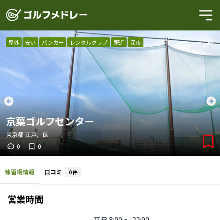
1
/
23
屋外
安い
バンカー
レンタルクラブ
駅近
深夜
京葉ゴルフセンター
東京都
江戸川区
0
0
練習場情報
口コミ
0
件
営業時間
平日
8:00 〜 22:00