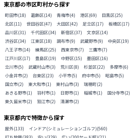
東京都
の
市区町村から探す
町田市
(
18
)
葛飾区
(
14
)
青梅市
(
4
)
港区
(
69
)
目黒区
(
25
)
北区
(
11
)
世田谷区
(
47
)
大田区
(
42
)
足立区
(
17
)
板橋区
(
17
)
品川区
(
31
)
千代田区
(
34
)
新宿区
(
37
)
文京区
(
14
)
渋谷区
(
34
)
江東区
(
18
)
調布市
(
9
)
武蔵野市
(
9
)
中央区
(
19
)
八王子市
(
14
)
練馬区
(
25
)
西東京市
(
7
)
三鷹市
(
7
)
江戸川区
(
17
)
豊島区
(
19
)
中野区
(
15
)
墨田区
(
16
)
立川市
(
5
)
武蔵村山市
(
3
)
荒川区
(
8
)
杉並区
(
22
)
多摩市
(
6
)
小金井市
(
2
)
台東区
(
23
)
小平市
(
5
)
府中市
(
5
)
昭島市
(
5
)
国立市
(
2
)
東大和市
(
1
)
東村山市
(
3
)
瑞穂町
(
2
)
あきる野市
(
1
)
羽村市
(
1
)
日野市
(
1
)
稲城市
(
1
)
国分寺市
(
2
)
東久留米市
(
2
)
狛江市
(
2
)
清瀬市
(
2
)
東京都
内で特徴から探す
屋外
(
133
)
インドア(シミュレーションゴルフ)
(
560
)
打ち放題
(
383
)
安い
(
329
)
広い(200ヤード超)
(
21
)