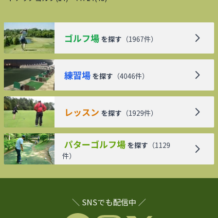
ゴルフ場
を探す
（
1967
件）
練習場
を探す
（
4046
件）
レッスン
を探す
（
1929
件）
パターゴルフ場
を探す
（
1129
件）
＼ SNSでも配信中 ／