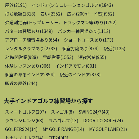
屋外
(
2191
)
インドア(シミュレーションゴルフ)
(
1843
)
打ち放題
(
1818
)
安い
(
2352
)
広い(200ヤード超)
(
952
)
弾道測定器(トップレーサー、トラックマン等)あり
(
1792
)
パター練習場あり
(
1349
)
バンカー練習場あり
(
1112
)
アプローチ練習場あり
(
654
)
ショートコースあり
(
173
)
レンタルクラブあり
(
2733
)
個室打席あり
(
874
)
駅近
(
1125
)
24時間営業
(
988
)
早朝営業
(
1553
)
深夜営業
(
955
)
体験レッスンあり
(
366
)
インドアで安い
(
801
)
個室のあるインドア
(
854
)
駅近のインドア
(
878
)
駅近の屋外
(
244
)
大手インドアゴルフ練習場
から探す
スマートゴルフ
(
207
)
スマゴル
(
8
)
SWING24/7
(
43
)
ラウンジレンジ
(
68
)
ラハゴルフ
(
13
)
DOOR TO GOLF
(
24
)
GOLFERS24
(
14
)
MY GOLF RANGE
(
14
)
MY GOLF LANE
(
21
)
トナリノゴルフ
(
14
)
FiT24
(
43
)