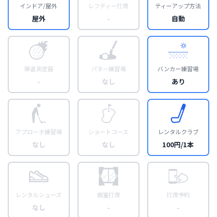
インドア/屋外
レフティー打席
ティーアップ方法
屋外
-
自動
弾道測定器
パター練習場
バンカー練習場
-
なし
あり
アプローチ練習場
ショートコース
レンタルクラブ
なし
なし
100円/1本
レンタルシューズ
個室打席
打席予約
なし
-
-