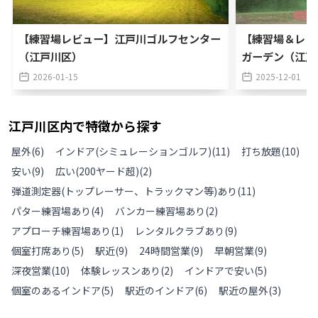
【練習場レビュー】江戸川ゴルフセンター
【練習場＆レッ
（江戸川区）
ガーデン（江戸
2026-01-15
2025-12-01
江戸川区
内で特徴から探す
屋外
(
6
)
インドア(シミュレーションゴルフ)
(
11
)
打ち放題
(
10
)
安い
(
9
)
広い(200ヤード超)
(
2
)
弾道測定器(トップレーサー、トラックマン等)あり
(
11
)
パター練習場あり
(
4
)
バンカー練習場あり
(
2
)
アプローチ練習場あり
(
1
)
レンタルクラブあり
(
9
)
個室打席あり
(
5
)
駅近
(
9
)
24時間営業
(
9
)
早朝営業
(
9
)
深夜営業
(
10
)
体験レッスンあり
(
2
)
インドアで安い
(
5
)
個室のあるインドア
(
5
)
駅近のインドア
(
6
)
駅近の屋外
(
3
)