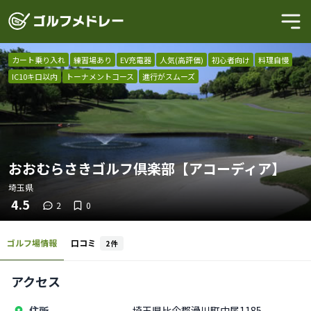
カート乗り入れ
練習場あり
EV充電器
人気(高評価)
初心者向け
料理自慢
IC10キロ以内
トーナメントコース
進行がスムーズ
おおむらさきゴルフ倶楽部【アコーディア】
埼玉県
4.5
2
0
ゴルフ場情報
口コミ
2
件
アクセス
住所
埼玉県比企郡滑川町中尾1185