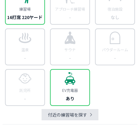
練習場
アプローチ練習場
宿泊施設
16打席 220ヤード
-
なし
温泉
サウナ
パウダールーム
-
-
-
託児所
EV充電器
-
あり
付近の練習場を探す