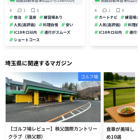
関越自動車道東松山から10km以内
関越自動車道東松山から
4
1
0
4
1
0
宿泊
温泉
練習場あり
カートナビ
練習場あ
人気(高評価)
料理自慢
安い
人気(高評価)
料理自
IC10キロ以内
進行がスムーズ
IC10キロ以内
進行
ショートコース
埼玉県
に関連するマガジン
ゴルフ場
【ゴルフ場レビュー】秩父国際カントリー
食事が美味しい
クラブ（秩父郡）
め10選