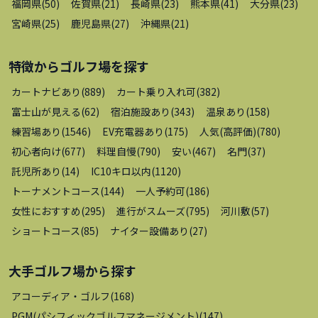
福岡県
(
50
)
佐賀県
(
21
)
長崎県
(
23
)
熊本県
(
41
)
大分県
(
23
)
宮崎県
(
25
)
鹿児島県
(
27
)
沖縄県
(
21
)
特徴から
ゴルフ場
を探す
カートナビあり
(
889
)
カート乗り入れ可
(
382
)
富士山が見える
(
62
)
宿泊施設あり
(
343
)
温泉あり
(
158
)
練習場あり
(
1546
)
EV充電器あり
(
175
)
人気(高評価)
(
780
)
初心者向け
(
677
)
料理自慢
(
790
)
安い
(
467
)
名門
(
37
)
託児所あり
(
14
)
IC10キロ以内
(
1120
)
トーナメントコース
(
144
)
一人予約可
(
186
)
女性におすすめ
(
295
)
進行がスムーズ
(
795
)
河川敷
(
57
)
ショートコース
(
85
)
ナイター設備あり
(
27
)
大手ゴルフ場
から探す
アコーディア・ゴルフ
(
168
)
PGM(パシフィックゴルフマネージメント)
(
147
)