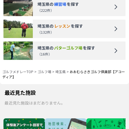
埼玉県
の
練習場
を探す
（
222
件）
埼玉県
の
レッスン
を探す
（
132
件）
埼玉県
の
パターゴルフ場
を探す
（
16
件）
ゴルフメドレーTOP
>
ゴルフ場
>
埼玉県
>
おおむらさきゴルフ倶楽部【アコー
ディア】
最近見た施設
最近見た施設はまだありません。