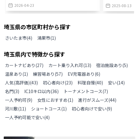
2026-04-23
2025-08-13
埼玉県
の
市区町村から探す
さいたま市
(
4
)
鴻巣市
(
1
)
埼玉県
内で特徴から探す
カートナビあり
(
27
)
カート乗り入れ可
(
13
)
宿泊施設あり
(
5
)
温泉あり
(
1
)
練習場あり
(
57
)
EV充電器あり
(
6
)
人気(高評価)
(
43
)
初心者向け
(
23
)
料理自慢
(
40
)
安い
(
14
)
名門
(
3
)
IC10キロ以内
(
36
)
トーナメントコース
(
7
)
一人予約可
(
9
)
女性におすすめ
(
1
)
進行がスムーズ
(
44
)
河川敷
(
11
)
ショートコース
(
1
)
初心者向けで安い
(
9
)
一人予約可能で安い
(
4
)