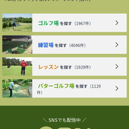
ゴルフ場
を探す
（
1967
件）
練習場
を探す
（
4046
件）
レッスン
を探す
（
1929
件）
パターゴルフ場
を探す
（
1129
件）
＼ SNSでも配信中 ／