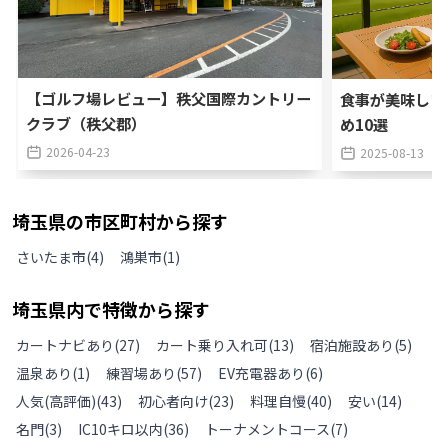
【ゴルフ場レビュー】秩父国際カントリー
食事が美味しい
クラブ（秩父郡）
め10選
2026-04-23
2025-08-13
埼玉県
の
市区町村から探す
さいたま市
(
4
)
鴻巣市
(
1
)
埼玉県
内で特徴から探す
カートナビあり
(
27
)
カート乗り入れ可
(
13
)
宿泊施設あり
(
5
)
温泉あり
(
1
)
練習場あり
(
57
)
EV充電器あり
(
6
)
人気(高評価)
(
43
)
初心者向け
(
23
)
料理自慢
(
40
)
安い
(
14
)
名門
(
3
)
IC10キロ以内
(
36
)
トーナメントコース
(
7
)