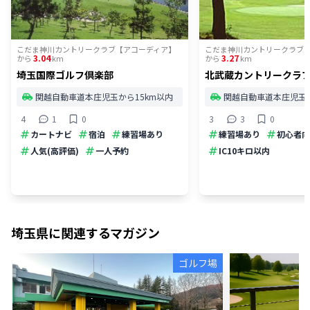
こだま神川カントリークラブ【アコーディア】
こだま神川カントリークラブ
3.04
3.27
から
km
から
km
埼玉国際ゴルフ倶楽部
北武蔵カントリークラ
関越自動車道本庄児玉から15km以内
関越自動車道本庄児玉か
4
1
0
3
3
0
カートナビ
宿泊
練習場あり
練習場あり
初心者向
人気(高評価)
一人予約
IC10キロ以内
埼玉県
に関連するマガジン
ゴルフ場