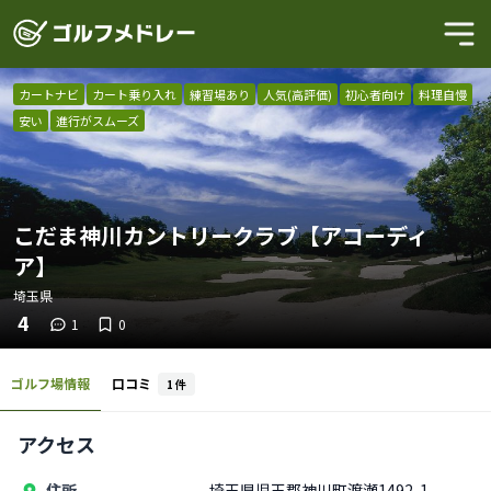
カートナビ
カート乗り入れ
練習場あり
人気(高評価)
初心者向け
料理自慢
安い
進行がスムーズ
こだま神川カントリークラブ【アコーディ
ア】
埼玉県
4
1
0
ゴルフ場情報
口コミ
1
件
アクセス
住所
埼玉県児玉郡神川町渡瀬1492-1