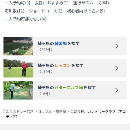
一人予約可
(
9
)
女性におすすめ
(
1
)
進行がスムーズ
(
44
)
河川敷
(
11
)
ショートコース
(
1
)
初心者向けで安い
(
9
)
一人予約可能で安い
(
4
)
埼玉県
の
練習場
を探す
（
222
件）
埼玉県
の
レッスン
を探す
（
132
件）
埼玉県
の
パターゴルフ場
を探す
（
16
件）
ゴルフメドレーTOP
>
ゴルフ場
>
埼玉県
>
こだま神川カントリークラブ【アコ
ーディア】