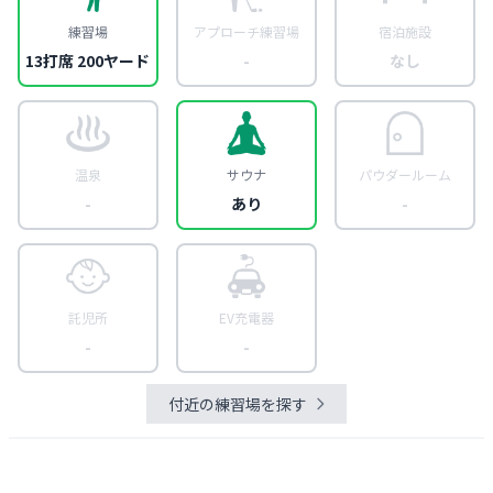
練習場
アプローチ練習場
宿泊施設
13打席 200ヤード
-
なし
温泉
サウナ
パウダールーム
-
あり
-
託児所
EV充電器
-
-
付近の練習場を探す