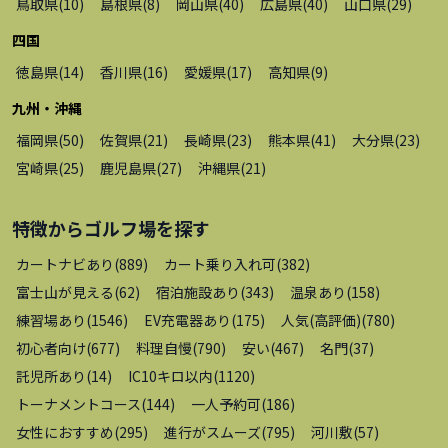
鳥取県
(
10
)
島根県
(
8
)
岡山県
(
40
)
広島県
(
40
)
山口県
(
29
)
四国
徳島県
(
14
)
香川県
(
16
)
愛媛県
(
17
)
高知県
(
9
)
九州・沖縄
福岡県
(
50
)
佐賀県
(
21
)
長崎県
(
23
)
熊本県
(
41
)
大分県
(
23
)
宮崎県
(
25
)
鹿児島県
(
27
)
沖縄県
(
21
)
特徴から
ゴルフ場
を探す
カートナビあり
(
889
)
カート乗り入れ可
(
382
)
富士山が見える
(
62
)
宿泊施設あり
(
343
)
温泉あり
(
158
)
練習場あり
(
1546
)
EV充電器あり
(
175
)
人気(高評価)
(
780
)
初心者向け
(
677
)
料理自慢
(
790
)
安い
(
467
)
名門
(
37
)
託児所あり
(
14
)
IC10キロ以内
(
1120
)
トーナメントコース
(
144
)
一人予約可
(
186
)
女性におすすめ
(
295
)
進行がスムーズ
(
795
)
河川敷
(
57
)