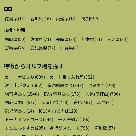
四国
徳島県
(
14
)
香川県
(
16
)
愛媛県
(
17
)
高知県
(
9
)
九州・沖縄
福岡県
(
50
)
佐賀県
(
21
)
長崎県
(
23
)
熊本県
(
41
)
大分県
(
23
)
宮崎県
(
25
)
鹿児島県
(
27
)
沖縄県
(
21
)
特徴から
ゴルフ場
を探す
カートナビあり
(
889
)
カート乗り入れ可
(
382
)
富士山が見える
(
62
)
宿泊施設あり
(
343
)
温泉あり
(
158
)
練習場あり
(
1546
)
EV充電器あり
(
175
)
人気(高評価)
(
780
)
初心者向け
(
677
)
料理自慢
(
790
)
安い
(
467
)
名門
(
37
)
託児所あり
(
14
)
IC10キロ以内
(
1120
)
トーナメントコース
(
144
)
一人予約可
(
186
)
女性におすすめ
(
295
)
進行がスムーズ
(
795
)
河川敷
(
57
)