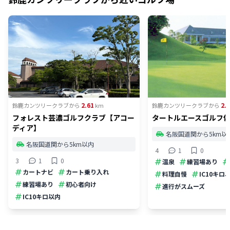
2.61
2.
鈴鹿カンツリークラブ
から
km
鈴鹿カンツリークラブ
から
フォレスト芸濃ゴルフクラブ【アコー
タートルエースゴルフ
ディア】
名阪国道関から5km以
名阪国道関から5km以内
4
1
0
3
1
0
温泉
練習場あり
カートナビ
カート乗り入れ
料理自慢
IC10キロ
練習場あり
初心者向け
進行がスムーズ
IC10キロ以内