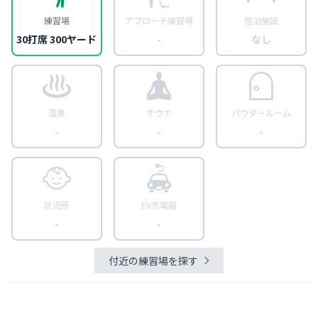
練習場
アプローチ練習場
宿泊施設
30打席 300ヤード
-
なし
温泉
サウナ
パウダールーム
-
-
-
託児所
EV充電器
-
-
付近の練習場を探す