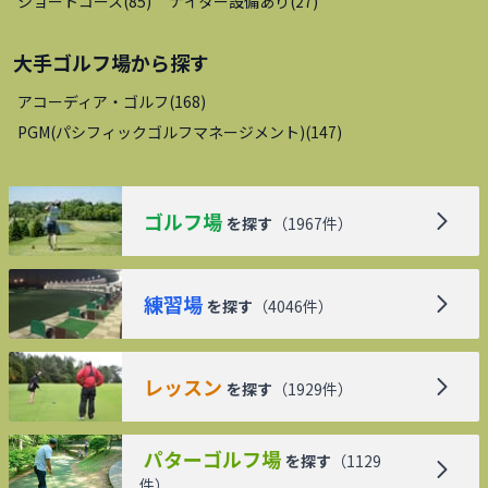
ショートコース
(
85
)
ナイター設備あり
(
27
)
大手ゴルフ場
から探す
アコーディア・ゴルフ
(
168
)
PGM(パシフィックゴルフマネージメント)
(
147
)
ゴルフ場
を探す
（
1967
件）
練習場
を探す
（
4046
件）
レッスン
を探す
（
1929
件）
パターゴルフ場
を探す
（
1129
件）