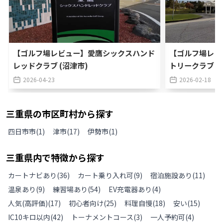
【ゴルフ場レビュー】愛鷹シックスハンド
【ゴルフ場レビ
レッドクラブ (沼津市)
トリークラブ 
2026-04-23
2026-02-18
三重県
の
市区町村から探す
四日市市
(
1
)
津市
(
17
)
伊勢市
(
1
)
三重県
内で特徴から探す
カートナビあり
(
36
)
カート乗り入れ可
(
9
)
宿泊施設あり
(
11
)
温泉あり
(
9
)
練習場あり
(
54
)
EV充電器あり
(
4
)
人気(高評価)
(
17
)
初心者向け
(
25
)
料理自慢
(
18
)
安い
(
15
)
IC10キロ以内
(
42
)
トーナメントコース
(
3
)
一人予約可
(
4
)