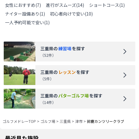
女性におすすめ
(
7
)
進行がスムーズ
(
14
)
ショートコース
(
1
)
ナイター設備あり
(
1
)
初心者向けで安い
(
10
)
一人予約可能で安い
(
1
)
三重県
の
練習場
を探す
（
52
件）
三重県
の
レッスン
を探す
（
5
件）
三重県
の
パターゴルフ場
を探す
（
14
件）
ゴルフメドレーTOP
>
ゴルフ場
>
三重県
>
津市
>
鈴鹿カンツリークラブ
最近見た施設