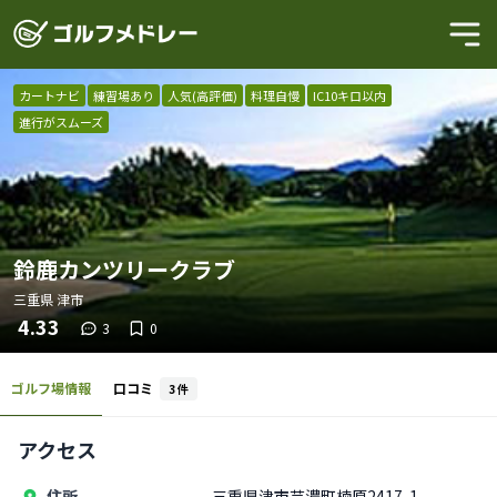
カートナビ
練習場あり
人気(高評価)
料理自慢
IC10キロ以内
進行がスムーズ
鈴鹿カンツリークラブ
三重県
津市
4.33
3
0
ゴルフ場情報
口コミ
3
件
アクセス
住所
三重県津市芸濃町楠原2417-1