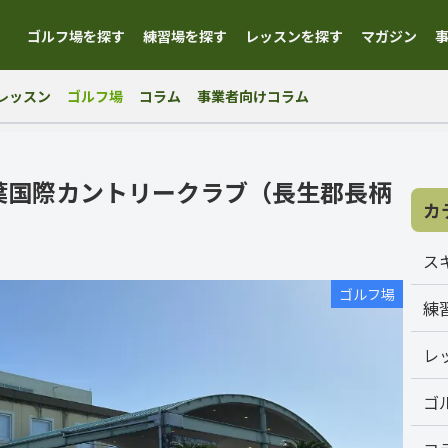
ゴルフ場を探す
練習場を探す
レッスンを探す
マガジン
レッスン
ゴルフ場
コラム
事業者向けコラム
葉国際カントリークラブ（長生郡長柄
カ
ス
ゴルフ場
練
レ
ゴ