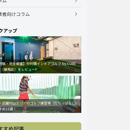
ラム
業者向けコラム
クアップ
評価・完全個室】中村橋インドアゴルフ by CUBE
F（練馬区）をレビュー!!
・武蔵村山エリアのゴルフ練習場（打ちっぱなし）
すめ10選！
すすめ記事