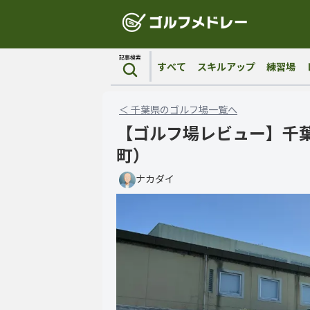
記事検索
すべて
スキルアップ
練習場
＜
千葉県
の
ゴルフ場
一覧へ
【ゴルフ場レビュー】千
町）
ナカダイ