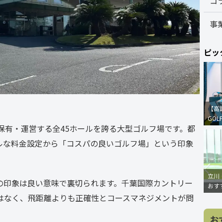
コ
事
ピッ
【高
GOL
保有・運営する全45ホールを誇る大型ゴルフ場です。都
ルな料金設定から「コスパの良いゴルフ場」という印象
立川
の印象は良い意味で裏切られます。千葉国際カントリー
おす
はなく、飛距離よりも正確性とコースマネジメントが問
お