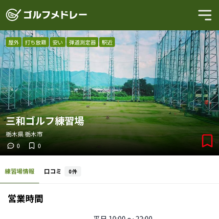
屋外
打ち放題
安い
弾道測定器
駅近
三和ゴルフ練習場
栃木県
栃木市
0
0
練習場情報
口コミ
0
件
営業時間
平日
10:00 〜 22:00