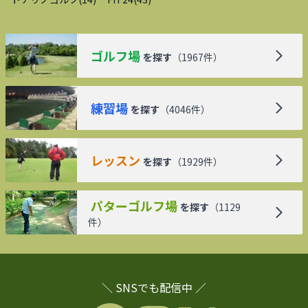
ゴルフ場
を探す
（
1967
件）
練習場
を探す
（
4046
件）
レッスン
を探す
（
1929
件）
パターゴルフ場
を探す
（
1129
件）
＼ SNSでも配信中 ／