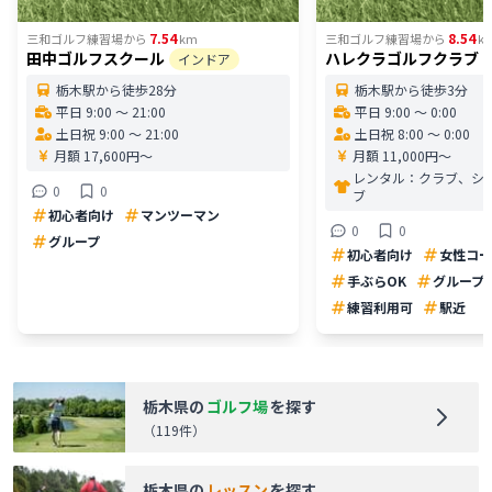
7.54
8.54
三和ゴルフ練習場
から
km
三和ゴルフ練習場
から
k
田中ゴルフスクール
ハレクラゴルフクラブ
インドア
栃木駅から徒歩28分
栃木駅から徒歩3分
平日 9:00 〜 21:00
平日 9:00 〜 0:00
土日祝 9:00 〜 21:00
土日祝 8:00 〜 0:00
月額 17,600円〜
月額 11,000円〜
レンタル：
クラブ、シ
0
0
ブ
初心者向け
マンツーマン
0
0
グループ
初心者向け
女性コー
手ぶらOK
グループ
練習利用可
駅近
栃木県
の
ゴルフ場
を探す
（
119
件）
栃木県
の
レッスン
を探す