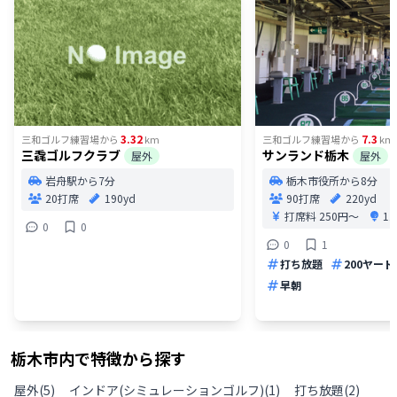
3.32
7.3
三和ゴルフ練習場
から
km
三和ゴルフ練習場
から
km
三毳ゴルフクラブ
サンランド栃木
屋外
屋外
岩舟駅から7分
栃木市役所から8分
20打席
190yd
90打席
220yd
打席料
250円〜
1
0
0
0
1
打ち放題
200ヤード
早朝
栃木市
内で特徴から探す
屋外
(
5
)
インドア(シミュレーションゴルフ)
(
1
)
打ち放題
(
2
)