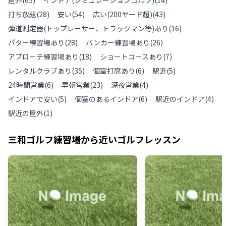
屋外
(
65
)
インドア(シミュレーションゴルフ)
(
14
)
打ち放題
(
28
)
安い
(
54
)
広い(200ヤード超)
(
43
)
弾道測定器(トップレーサー、トラックマン等)あり
(
16
)
パター練習場あり
(
28
)
バンカー練習場あり
(
26
)
アプローチ練習場あり
(
18
)
ショートコースあり
(
7
)
レンタルクラブあり
(
35
)
個室打席あり
(
6
)
駅近
(
5
)
24時間営業
(
6
)
早朝営業
(
23
)
深夜営業
(
4
)
インドアで安い
(
5
)
個室のあるインドア
(
6
)
駅近のインドア
(
4
)
駅近の屋外
(
1
)
三和ゴルフ練習場
から近いゴルフレッスン