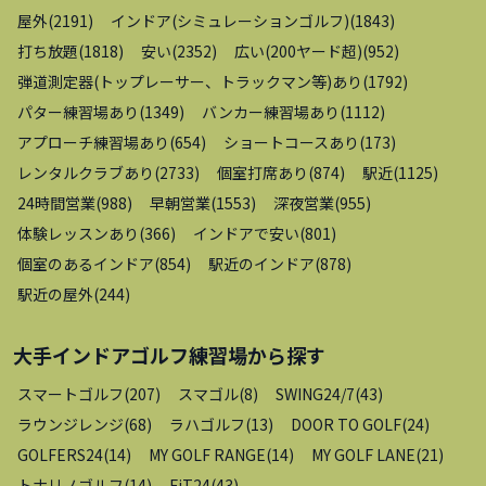
屋外
(
2191
)
インドア(シミュレーションゴルフ)
(
1843
)
打ち放題
(
1818
)
安い
(
2352
)
広い(200ヤード超)
(
952
)
弾道測定器(トップレーサー、トラックマン等)あり
(
1792
)
パター練習場あり
(
1349
)
バンカー練習場あり
(
1112
)
アプローチ練習場あり
(
654
)
ショートコースあり
(
173
)
レンタルクラブあり
(
2733
)
個室打席あり
(
874
)
駅近
(
1125
)
24時間営業
(
988
)
早朝営業
(
1553
)
深夜営業
(
955
)
体験レッスンあり
(
366
)
インドアで安い
(
801
)
個室のあるインドア
(
854
)
駅近のインドア
(
878
)
駅近の屋外
(
244
)
大手インドアゴルフ練習場
から探す
スマートゴルフ
(
207
)
スマゴル
(
8
)
SWING24/7
(
43
)
ラウンジレンジ
(
68
)
ラハゴルフ
(
13
)
DOOR TO GOLF
(
24
)
GOLFERS24
(
14
)
MY GOLF RANGE
(
14
)
MY GOLF LANE
(
21
)
トナリノゴルフ
(
14
)
FiT24
(
43
)