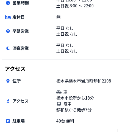
営業時間
土日祝
8:00 〜 22:00
定休日
無
平日
なし
早朝営業
土日祝
なし
平日
なし
深夜営業
土日祝
なし
アクセス
住所
栃木県栃木市岩舟町静和2108
車
栃木市役所から18分
アクセス
電車
静和駅から徒歩7分
駐車場
40台 無料