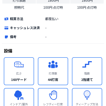
打ち放題
1800円
1800円
照明代
100円 点灯時
100円 点灯時
精算方法
都度払い
キャッシュレス決済
-
備考
-
設備
広さ
打席数
階数
160ヤード
44打席
2階建て
インドア/屋外
レフティー打席
ティーアップ方法