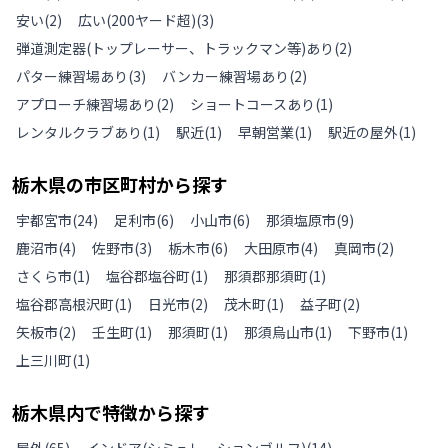
安い
(
2
)
広い(200ヤード超)
(
3
)
弾道測定器(トップレーサー、トラックマン等)あり
(
2
)
パター練習場あり
(
3
)
バンカー練習場あり
(
2
)
アプローチ練習場あり
(
2
)
ショートコースあり
(
1
)
レンタルクラブあり
(
1
)
駅近
(
1
)
早朝営業
(
1
)
駅近の屋外
(
1
)
栃木県
の
市区町村から探す
宇都宮市
(
24
)
足利市
(
6
)
小山市
(
6
)
那須塩原市
(
9
)
鹿沼市
(
4
)
佐野市
(
3
)
栃木市
(
6
)
大田原市
(
4
)
真岡市
(
2
)
さくら市
(
1
)
塩谷郡塩谷町
(
1
)
那須郡那須町
(
1
)
塩谷郡高根沢町
(
1
)
日光市
(
2
)
茂木町
(
1
)
益子町
(
2
)
矢板市
(
2
)
壬生町
(
1
)
那須町
(
1
)
那須烏山市
(
1
)
下野市
(
1
)
上三川町
(
1
)
栃木県
内で特徴から探す