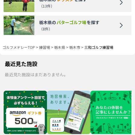
（
13
件）
栃木県
の
パターゴルフ場
を探す
（
8
件）
ゴルフメドレーTOP
>
練習場
>
栃木県
>
栃木市
>
三和ゴルフ練習場
最近見た施設
最近見た施設はまだありません。