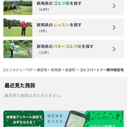
群馬県
の
ゴルフ場
を探す
（
64
件）
群馬県
の
レッスン
を探す
（
9
件）
群馬県
の
パターゴルフ場
を探す
（
22
件）
ゴルフメドレーTOP
>
練習場
>
群馬県
>
板倉町
>
ゴルフパートナー館林練習場
最近見た施設
最近見た施設はまだありません。