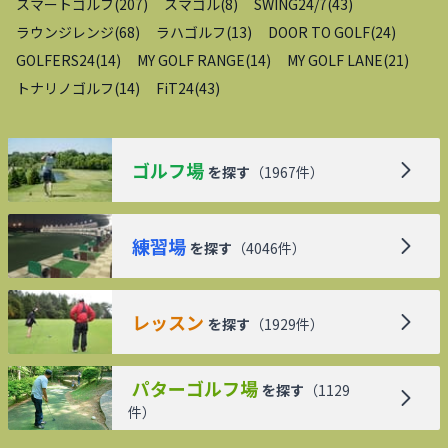
スマートゴルフ
(
207
)
スマゴル
(
8
)
SWING24/7
(
43
)
ラウンジレンジ
(
68
)
ラハゴルフ
(
13
)
DOOR TO GOLF
(
24
)
GOLFERS24
(
14
)
MY GOLF RANGE
(
14
)
MY GOLF LANE
(
21
)
トナリノゴルフ
(
14
)
FiT24
(
43
)
ゴルフ場
を探す
（
1967
件）
練習場
を探す
（
4046
件）
レッスン
を探す
（
1929
件）
パターゴルフ場
を探す
（
1129
件）