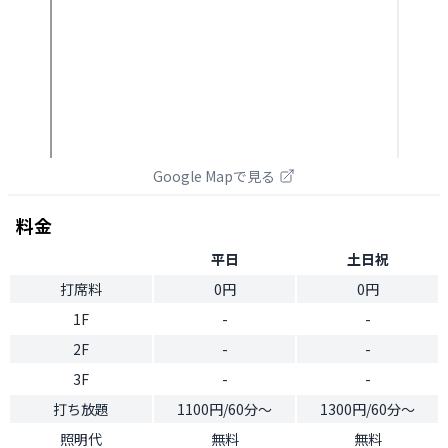
Google Mapで見る
料金
平日
土日祝
打席料
0円
0円
1F
-
-
2F
-
-
3F
-
-
打ち放題
1100円/60分〜
1300円/60分〜
照明代
無料
無料