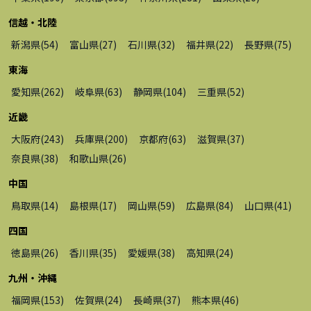
信越・北陸
新潟県
(
54
)
富山県
(
27
)
石川県
(
32
)
福井県
(
22
)
長野県
(
75
)
東海
愛知県
(
262
)
岐阜県
(
63
)
静岡県
(
104
)
三重県
(
52
)
近畿
大阪府
(
243
)
兵庫県
(
200
)
京都府
(
63
)
滋賀県
(
37
)
奈良県
(
38
)
和歌山県
(
26
)
中国
鳥取県
(
14
)
島根県
(
17
)
岡山県
(
59
)
広島県
(
84
)
山口県
(
41
)
四国
徳島県
(
26
)
香川県
(
35
)
愛媛県
(
38
)
高知県
(
24
)
九州・沖縄
福岡県
(
153
)
佐賀県
(
24
)
長崎県
(
37
)
熊本県
(
46
)