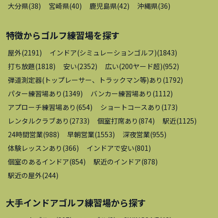
大分県
(
38
)
宮崎県
(
40
)
鹿児島県
(
42
)
沖縄県
(
36
)
特徴から
ゴルフ練習場
を探す
屋外
(
2191
)
インドア(シミュレーションゴルフ)
(
1843
)
打ち放題
(
1818
)
安い
(
2352
)
広い(200ヤード超)
(
952
)
弾道測定器(トップレーサー、トラックマン等)あり
(
1792
)
パター練習場あり
(
1349
)
バンカー練習場あり
(
1112
)
アプローチ練習場あり
(
654
)
ショートコースあり
(
173
)
レンタルクラブあり
(
2733
)
個室打席あり
(
874
)
駅近
(
1125
)
24時間営業
(
988
)
早朝営業
(
1553
)
深夜営業
(
955
)
体験レッスンあり
(
366
)
インドアで安い
(
801
)
個室のあるインドア
(
854
)
駅近のインドア
(
878
)
駅近の屋外
(
244
)
大手インドアゴルフ練習場
から探す