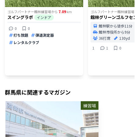
7.09
ゴルフパートナー館林練習場
から
km
ゴルフパートナー館林練習場
スイングラボ
館林グリーンゴルフセ
インドア
館林駅から徒歩11分
0
0
館林市役所から9分
打ち放題
弾道測定器
36打席
130yd
レンタルクラブ
1
1
0
群馬県
に関連するマガジン
練習場