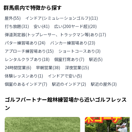
群馬県
内で特徴から探す
屋外
(
55
)
インドア(シミュレーションゴルフ)
(
11
)
打ち放題
(
31
)
安い
(
41
)
広い(200ヤード超)
(
20
)
弾道測定器(トップレーサー、トラックマン等)あり
(
17
)
パター練習場あり
(
24
)
バンカー練習場あり
(
23
)
アプローチ練習場あり
(
15
)
ショートコースあり
(
3
)
レンタルクラブあり
(
18
)
個室打席あり
(
7
)
駅近
(
5
)
24時間営業
(
6
)
早朝営業
(
38
)
深夜営業
(
15
)
体験レッスンあり
(
1
)
インドアで安い
(
5
)
個室のあるインドア
(
7
)
駅近のインドア
(
2
)
駅近の屋外
(
3
)
ゴルフパートナー館林練習場
から近いゴルフレッス
ン