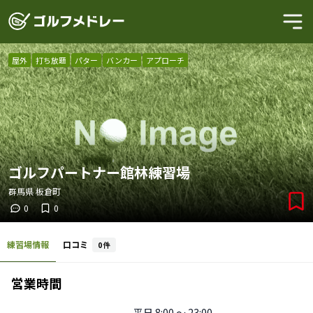
屋外
打ち放題
パター
バンカー
アプローチ
ゴルフパートナー館林練習場
群馬県
板倉町
0
0
練習場情報
口コミ
0
件
営業時間
平日
8:00 〜 23:00