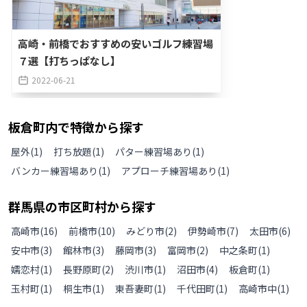
高崎・前橋でおすすめの安いゴルフ練習場
７選【打ちっぱなし】
2022-06-21
板倉町
内で特徴から探す
屋外
(
1
)
打ち放題
(
1
)
パター練習場あり
(
1
)
バンカー練習場あり
(
1
)
アプローチ練習場あり
(
1
)
群馬県
の
市区町村から探す
高崎市
(
16
)
前橋市
(
10
)
みどり市
(
2
)
伊勢崎市
(
7
)
太田市
(
6
)
安中市
(
3
)
館林市
(
3
)
藤岡市
(
3
)
富岡市
(
2
)
中之条町
(
1
)
嬬恋村
(
1
)
長野原町
(
2
)
渋川市
(
1
)
沼田市
(
4
)
板倉町
(
1
)
玉村町
(
1
)
桐生市
(
1
)
東吾妻町
(
1
)
千代田町
(
1
)
高崎市中
(
1
)