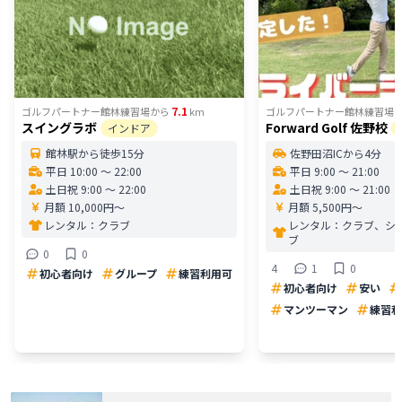
7.1
ゴルフパートナー館林練習場
から
km
ゴルフパートナー館林練習場
スイングラボ
Forward Golf 佐野校
インドア
館林駅から徒歩15分
佐野田沼ICから4分
平日 10:00 〜 22:00
平日 9:00 〜 21:00
土日祝 9:00 〜 22:00
土日祝 9:00 〜 21:00
月額 10,000円〜
月額 5,500円〜
レンタル：
クラブ
レンタル：
クラブ、シ
ブ
0
0
4
1
0
初心者向け
グループ
練習利用可
初心者向け
安い
マンツーマン
練習利