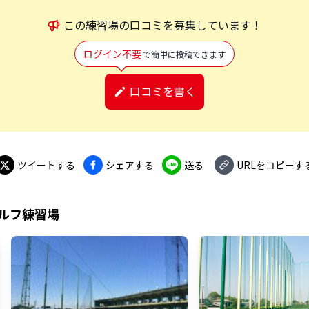
この
練習場
の口コミを募集しています！
ログイン不要
で簡単に投稿できます
口コミを書く
ツイートする
シェアする
送る
URLをコピーす
ルフ練習場