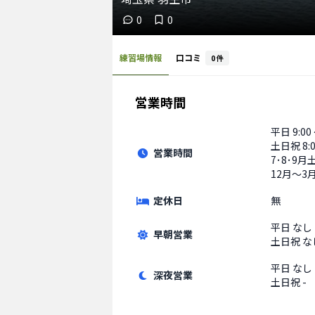
0
0
練習場情報
口コミ
0
件
営業時間
平日
9:00
土日祝
8:
営業時間
7･8･9月土
12月〜3
定休日
無
平日
なし
早朝営業
土日祝
な
平日
なし
深夜営業
土日祝
-