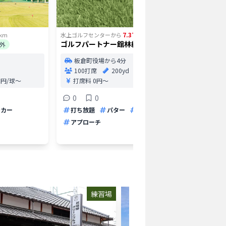
7.37
km
水上ゴルフセンター
から
km
水上ゴルフ
ゴルフパートナー館林練習場
T.G.A
外
屋外
久喜
板倉町役場から4分
74打
100打席
200yd
打席
.0円/球〜
打席料
0円〜
0
0
0
打ち放
ンカー
打ち放題
パター
バンカー
パター
アプローチ
練習場