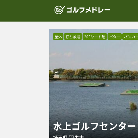
屋外
打ち放題
200ヤード超
パター
バンカ
水上ゴルフセンター
埼玉県
羽生市