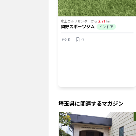
2.71
水上ゴルフセンター
から
km
岡野スポーツジム
インドア
0
0
埼玉県
に関連するマガジン