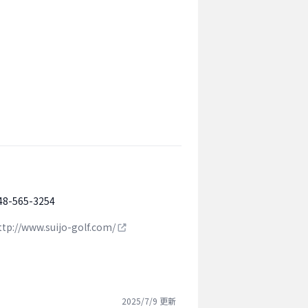
48-565-3254
ttp://www.suijo-golf.com/
2025/7/9
更新