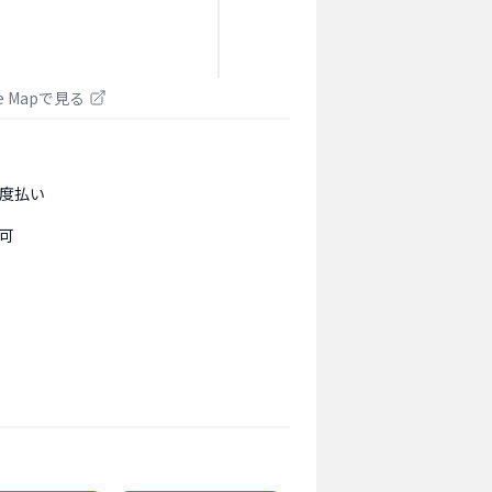
le Mapで見る
度払い
可