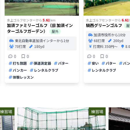
5.61
6.61
水上ゴルフセンター
から
km
水上ゴルフセンター
から
加須ファミリーゴルフ（旧 加須イン
騎西グリーンゴルフ
屋
ターゴルフガーデン）
屋外
加須市役所から10分
東北自動車道加須インターから1分
68打席
200yd
70打席
180yd
打席料
350円〜
8
0
0
0
0
打ち放題
弾道測定器
パター
安い
パター
バ
バンカー
レンタルクラブ
レンタルクラブ
体験レッスン
練習場
練習場