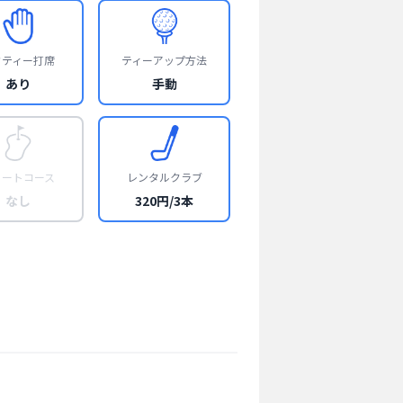
フティー打席
ティーアップ方法
あり
手動
ョートコース
レンタルクラブ
なし
320円/3本