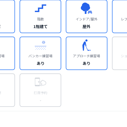
階数
インドア/屋外
レ
席
1階建て
屋外
習場
バンカー練習場
アプローチ練習場
シ
あり
あり
席
打席予約
-