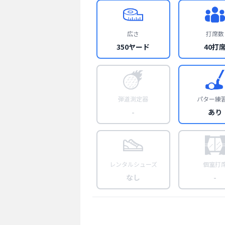
広さ
打席数
350ヤード
40打
弾道測定器
パター練
-
あり
レンタルシューズ
個室打
なし
-