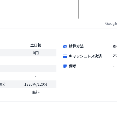
Goog
土日祝
精算方法
都
0円
キャッシュレス決済
不
-
備考
-
-
-
20分
1320円/120分
無料