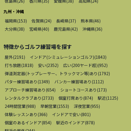
徳島県
(
26
)
香川県
(
35
)
愛媛県
(
38
)
高知県
(
24
)
九州・沖縄
福岡県
(
153
)
佐賀県
(
24
)
長崎県
(
37
)
熊本県
(
46
)
大分県
(
38
)
宮崎県
(
40
)
鹿児島県
(
42
)
沖縄県
(
36
)
特徴から
ゴルフ練習場
を探す
屋外
(
2191
)
インドア(シミュレーションゴルフ)
(
1843
)
打ち放題
(
1818
)
安い
(
2352
)
広い(200ヤード超)
(
952
)
弾道測定器(トップレーサー、トラックマン等)あり
(
1792
)
パター練習場あり
(
1349
)
バンカー練習場あり
(
1112
)
アプローチ練習場あり
(
654
)
ショートコースあり
(
173
)
レンタルクラブあり
(
2733
)
個室打席あり
(
874
)
駅近
(
1125
)
24時間営業
(
988
)
早朝営業
(
1553
)
深夜営業
(
955
)
体験レッスンあり
(
366
)
インドアで安い
(
801
)
個室のあるインドア
(
854
)
駅近のインドア
(
878
)
駅近の屋外
(
244
)