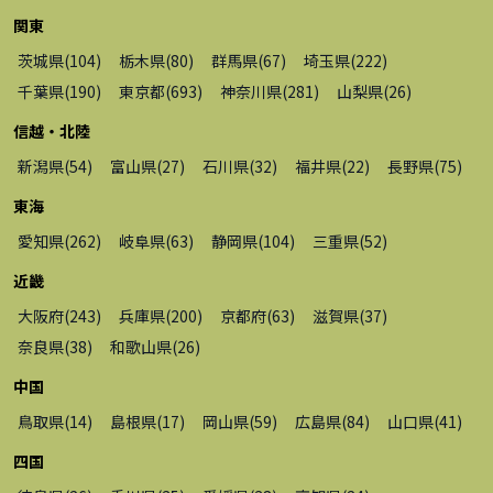
関東
茨城県
(
104
)
栃木県
(
80
)
群馬県
(
67
)
埼玉県
(
222
)
千葉県
(
190
)
東京都
(
693
)
神奈川県
(
281
)
山梨県
(
26
)
信越・北陸
新潟県
(
54
)
富山県
(
27
)
石川県
(
32
)
福井県
(
22
)
長野県
(
75
)
東海
愛知県
(
262
)
岐阜県
(
63
)
静岡県
(
104
)
三重県
(
52
)
近畿
大阪府
(
243
)
兵庫県
(
200
)
京都府
(
63
)
滋賀県
(
37
)
奈良県
(
38
)
和歌山県
(
26
)
中国
鳥取県
(
14
)
島根県
(
17
)
岡山県
(
59
)
広島県
(
84
)
山口県
(
41
)
四国