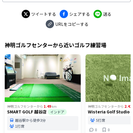
「越谷駅」からはバスを利用して「神明二丁目」徒歩3分
で到着します。 練習場の入り口は2ヶ所あるのですが、実
は受付をしなくても自由に行き来できる理由には、入場
ツイートする
シェアする
送る
料が関係します。
URLをコピーする
神明ゴルフセンター
から近いゴルフ練習場
1.49
2.41
神明ゴルフセンター
から
km
神明ゴルフセンター
から
SMART GOLF 越谷店
Wisteria Golf Studio
インドア
越谷駅から徒歩3分
5打席
1打席
0
0