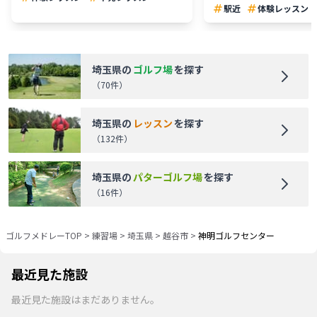
駅近
体験レッスン
埼玉県
の
ゴルフ場
を探す
（
70
件）
埼玉県
の
レッスン
を探す
（
132
件）
埼玉県
の
パターゴルフ場
を探す
（
16
件）
ゴルフメドレーTOP
>
練習場
>
埼玉県
>
越谷市
>
神明ゴルフセンター
最近見た施設
最近見た施設はまだありません。