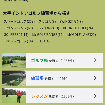
大手インドアゴルフ練習場
から探す
スマートゴルフ
(
207
)
スマゴル
(
8
)
SWING24/7
(
43
)
ラウンジレンジ
(
68
)
ラハゴルフ
(
13
)
DOOR TO GOLF
(
24
)
GOLFERS24
(
14
)
MY GOLF RANGE
(
14
)
MY GOLF LANE
(
21
)
トナリノゴルフ
(
14
)
FiT24
(
43
)
ゴルフ場
を探す
（
1967
件）
練習場
を探す
（
4046
件）
レッスン
を探す
（
1929
件）