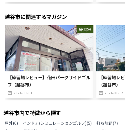
越谷市
に関連するマガジン
練習場
【練習場レビュー】花田パークサイドゴル
【練習場レビュ
フ（越谷市）
（越谷市）
2024-03-13
2024-01-12
越谷市
内で特徴から探す
屋外
(
6
)
インドア(シミュレーションゴルフ)
(
5
)
打ち放題
(
7
)