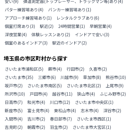
安い
(
9
)
弾道測定器(トップレーサー、トラックマン等)あり
(
4
)
パター練習場あり
(
4
)
バンカー練習場あり
(
1
)
アプローチ練習場あり
(
1
)
レンタルクラブあり
(
6
)
個室打席あり
(
3
)
駅近
(
2
)
24時間営業
(
1
)
早朝営業
(
4
)
深夜営業
(
4
)
体験レッスンあり
(
2
)
インドアで安い
(
3
)
個室のあるインドア
(
3
)
駅近のインドア
(
2
)
埼玉県
の
市区町村から探す
さいたま市浦和区
(
5
)
蕨市
(
4
)
行田市
(
2
)
久喜市
(
2
)
さいたま市
(
35
)
三郷市
(
6
)
川越市
(
9
)
草加市
(
8
)
熊谷市
(
10
)
坂戸市
(
2
)
さいたま市南区
(
5
)
さいたま市北区
(
2
)
上尾市
(
9
)
所沢市
(
10
)
戸田市
(
4
)
越谷市
(
11
)
狭山市
(
4
)
ふじみ野市
(
2
)
日高市
(
7
)
和光市
(
4
)
川口市
(
12
)
さいたま市中央区
(
1
)
新座市
(
5
)
富士見市
(
4
)
東松山市
(
4
)
志木市
(
4
)
深谷市
(
2
)
入間市
(
4
)
吉川市
(
2
)
春日部市
(
7
)
さいたま市西区
(
1
)
吉見町
(
2
)
朝霞市
(
2
)
羽生市
(
2
)
さいたま市大宮区
(
1
)