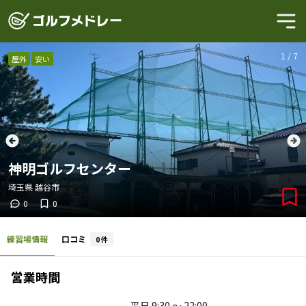
1
/
7
屋外
安い
神明ゴルフセンター
埼玉県
越谷市
0
0
練習場情報
口コミ
0
件
営業時間
平日
9:30 〜 22:00