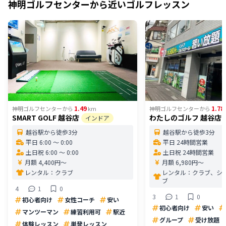
神明ゴルフセンター
から近いゴルフレッスン
1.49
1.78
神明ゴルフセンター
から
km
神明ゴルフセンター
から
SMART GOLF 越谷店
わたしのゴルフ 越谷店
インドア
越谷駅から徒歩3分
越谷駅から徒歩3分
平日 6:00 〜 0:00
平日 24時間営業
土日祝 6:00 〜 0:00
土日祝 24時間営業
月額 4,400円〜
月額 6,980円〜
レンタル：
クラブ
レンタル：
クラブ、シ
ブ
4
1
0
3
1
0
初心者向け
女性コーチ
安い
初心者向け
安い
マンツーマン
練習利用可
駅近
グループ
受け放題
体験レッスン
単発レッスン