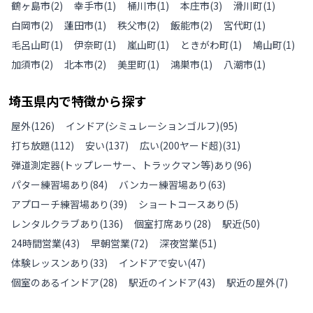
鶴ヶ島市
(
2
)
幸手市
(
1
)
桶川市
(
1
)
本庄市
(
3
)
滑川町
(
1
)
白岡市
(
2
)
蓮田市
(
1
)
秩父市
(
2
)
飯能市
(
2
)
宮代町
(
1
)
毛呂山町
(
1
)
伊奈町
(
1
)
嵐山町
(
1
)
ときがわ町
(
1
)
鳩山町
(
1
)
加須市
(
2
)
北本市
(
2
)
美里町
(
1
)
鴻巣市
(
1
)
八潮市
(
1
)
埼玉県
内で特徴から探す
屋外
(
126
)
インドア(シミュレーションゴルフ)
(
95
)
打ち放題
(
112
)
安い
(
137
)
広い(200ヤード超)
(
31
)
弾道測定器(トップレーサー、トラックマン等)あり
(
96
)
パター練習場あり
(
84
)
バンカー練習場あり
(
63
)
アプローチ練習場あり
(
39
)
ショートコースあり
(
5
)
レンタルクラブあり
(
136
)
個室打席あり
(
28
)
駅近
(
50
)
24時間営業
(
43
)
早朝営業
(
72
)
深夜営業
(
51
)
体験レッスンあり
(
33
)
インドアで安い
(
47
)
個室のあるインドア
(
28
)
駅近のインドア
(
43
)
駅近の屋外
(
7
)