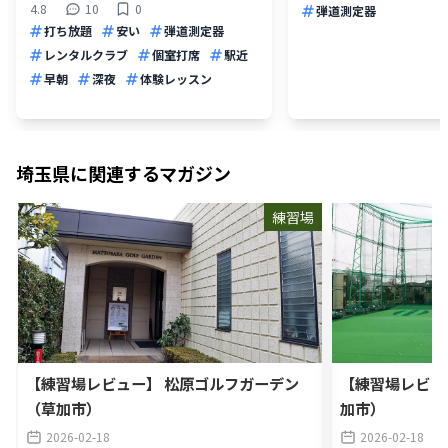
4.8
10
0
弾道測定器
打ち放題
安い
弾道測定器
レンタルクラブ
個室打席
駅近
早朝
深夜
体験レッスン
埼玉県
に関連するマガジン
練習場
【練習場レビュー】 松原ゴルフガーデン
【練習場レビュ
（草加市）
加市）
2026-02-18
2026-02-18